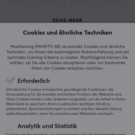
MARKE
Deltaco – Alles in der Unterhaltungselektronik. Was
ZEIGE MEHR
zunächst mit dem Import von Kabeln begann,
Cookies und ähnliche Techniken
entwickelte sich später zu selbst produzierten
Produkten im Zubehörbereich. Heute finden Sie bei
BEWERTUNGEN (1)
HÄUFIG GESTELLTE FRAGEN (0)
MaxGaming (MAXFPS AB) verwendet Cookies und ähnliche
Deltaco alles, was Sie für Ihren Computer benötigen,
Techniken, um Ihnen die bestmögliche Nutzererfahrung und ein
egal ob es darum geht, Ihre Kabel auf eine schöne Art
optimales Gaming-Erlebnis zu bieten.
Nachfolgend können Sie
wählen, ob Sie alle Cookies akzeptieren oder nur bestimmte
und Weise zu sortieren oder ob Ihnen Kabel für eine
Arten von Cookies erlauben möchten.
5
100%
reibungslosere Optimierung fehlen.
5.0
4
0%
Erforderlich
3
0%
2
0%
Heute ist Deltaco einer der größten Hersteller von
Basierend auf 1 Bewertung
Erforderliche Cookies ermöglichen grundlegende Funktionen, die
1
0%
Unterhaltungselektronik in Schweden und verfügt über
Voraussetzung für die korrekte und sichere Funktion der Webseite sind.
Diese Cookies werden unter anderem eingesetzt, um die Artikel in Ihrem
zahlreiche Unterhersteller wie Nordic Home Culture,
Warenkorb zu speichern, Ihnen zusätzlichen wichtigen Inhalt zu
präsentieren, Spracheinstellungen zu sichern und Ihre aktuelle Sitzung
GEBE EINE BEWERTUNG AB
STREETZ und Deltaco Smart Home. Im Jahr 2017
aufrechtzuerhalten, wenn Sie zwischen zwei Webseiten wechseln.
gründeten sie ihre Gaming-Marke Deltaco Gaming, die
sich ausschließlich auf die Entwicklung von Gaming-
Analytik und Statistik
Relevanz
Produkten konzentriert.
Cookies werden benötigt, um Informationen über die Nutzererfahrungen