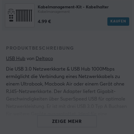
Kabelmanagement-Kit - Kabelhalter
Kabelmanagement
4.99 €
KAUFEN
PRODUKTBESCHREIBUNG
USB Hub
 von 
Deltaco
Die USB 3.0 Netzwerkkarte & USB Hub 1000Mbps
ermöglicht die Verbindung eines Netzwerkkabels zu
einem Ultrabook, Macbook Air oder einem Gerät ohne
RJ45-Netzwerkkarte. Der Adapter liefert Gigabit-
Geschwindigkeiten über SuperSpeed USB für optimale
Netzwerkleistung. Er ist mit drei USB 3.0 Typ A Buchsen
für weitere Geräte ausgestattet. Ideal für eine
Benutzerbasis, die stabile Netzwerkverbindungen
ZEIGE MEHR
benötigt.