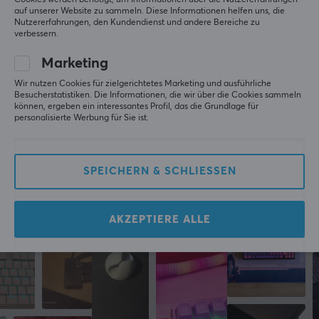
Alle Bewertungen
auf unserer Website zu sammeln. Diese Informationen helfen uns, die
Nutzererfahrungen, den Kundendienst und andere Bereiche zu
verbessern.
TECHNISCHE DATEN
Bo J
Verifizierter Käufer
No-scope NPC
EIGENSCHAFTEN
Level 1
Marketing
Farbe
Deltaco Ethernet-Adapter 1000Mbps &amp; USB 3.0 HUB
Wir nutzen Cookies für zielgerichtetes Marketing und ausführliche
Besucherstatistiken. Die Informationen, die wir über die Cookies sammeln
letztes Jahr
Schwarz
können, ergeben ein interessantes Profil, das die Grundlage für
personalisierte Werbung für Sie ist.
Mehr aus unserer
Community
SPEICHERN & SCHLIESSEN
AKZEPTIERE ALLE