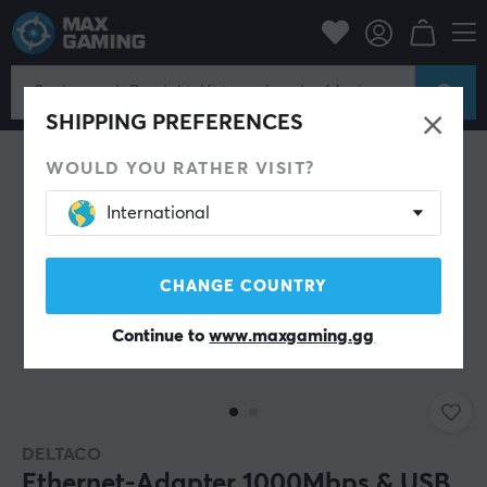
PC-Zubehör
Kabel und Adapter
USB Hub
SHIPPING PREFERENCES
WOULD YOU RATHER VISIT?
International
CHANGE COUNTRY
Continue to
www.maxgaming.gg
DELTACO
Ethernet-Adapter 1000Mbps & USB