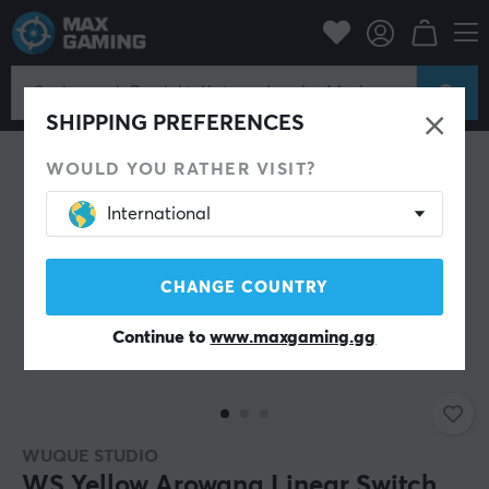
PC-Zubehör
Tastaturen & Zubehör
Custom keyboard
Switches
SPARE 17%
SHIPPING PREFERENCES
WOULD YOU RATHER VISIT?
International
CHANGE COUNTRY
Continue to
www.maxgaming.gg
WUQUE STUDIO
WS Yellow Arowana Linear Switch