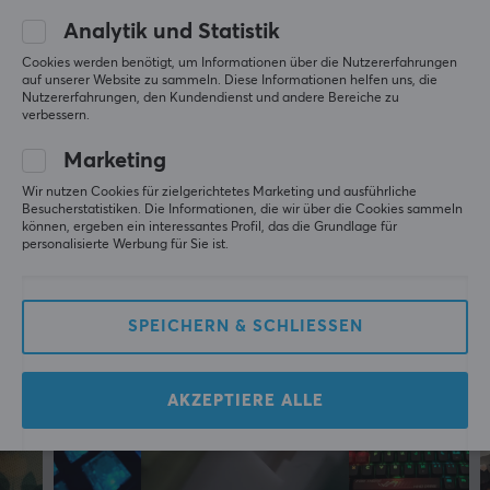
0.0
4
0%
Analytik und Statistik
Pre-travel
3
0%
2
0%
2.0mm
Cookies werden benötigt, um Informationen über die Nutzererfahrungen
Basierend auf 0 Bewertungen
1
0%
auf unserer Website zu sammeln. Diese Informationen helfen uns, die
Typ
Nutzererfahrungen, den Kundendienst und andere Bereiche zu
verbessern.
Linear
GEBE EINE BEWERTUNG AB
Marketing
Farbe
Wir nutzen Cookies für zielgerichtetes Marketing und ausführliche
Gelb
Besucherstatistiken. Die Informationen, die wir über die Cookies sammeln
können, ergeben ein interessantes Profil, das die Grundlage für
Mehr aus unserer
personalisierte Werbung für Sie ist.
Community
SPEICHERN & SCHLIESSEN
AKZEPTIERE ALLE