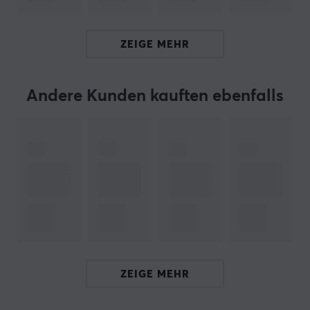
ARTIKEL-NUMMER:
ZEIGE MEHR
Unsere Artikel-Nr. 33458
Hersteller-Nr. WS-YELLOW-AROWANA
Andere Kunden kauften ebenfalls
MARKE
Erst vor wenigen Jahren, fast im Jahr 2020, wurde
Wuque Studio
von zwei begeisterten Technikliebhabern
gegründet. Seitdem ist Wuque Studio schnell
gewachsen und hat Enthusiasten auf der ganzen Welt
erreicht. Mit ihrem Fokus auf innovatives und
einzigartiges Design haben sich ihre
maßgeschneiderten Tastaturen und Zubehörteile zu
einem Marktfavoriten entwickelt.
ZEIGE MEHR
Durch aufmerksames Zuhören und Berücksichtigung
des Feedbacks ihrer engagierten Gemeinschaft von