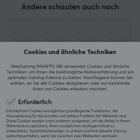
Gaming- und Tastatur-Enthusiasten hat sich Wuque
Andere schauten auch nach
Studio bemüht, die perfekten Tastaturen und anderes
Zubehör für Gaming zu entwickeln. Ziel ist es, das
Sortiment durch bahnbrechende Projekte im Bereich
Tastaturdesign und Innovation an die individuellen
Bedürfnisse und Anforderungen jedes Nutzers
anzupassen.
Cookies und ähnliche Techniken
MaxGaming (MAXFPS AB) verwendet Cookies und ähnliche
TECHNISCHE DATEN
Techniken, um Ihnen die bestmögliche Nutzererfahrung und ein
optimales Gaming-Erlebnis zu bieten.
Nachfolgend können Sie
EIGENSCHAFTEN
wählen, ob Sie alle Cookies akzeptieren oder nur bestimmte
ZEIGE MEHR
Arten von Cookies erlauben möchten.
Actuation
32g
Erforderlich
BEWERTUNGEN (0)
HÄUFIG GESTELLTE FRAGEN (0)
Bottom out
Erforderliche Cookies ermöglichen grundlegende Funktionen, die
Voraussetzung für die korrekte und sichere Funktion der Webseite sind.
37g
Diese Cookies werden unter anderem eingesetzt, um die Artikel in Ihrem
Warenkorb zu speichern, Ihnen zusätzlichen wichtigen Inhalt zu
Pins
präsentieren, Spracheinstellungen zu sichern und Ihre aktuelle Sitzung
aufrechtzuerhalten, wenn Sie zwischen zwei Webseiten wechseln.
5
5
0%