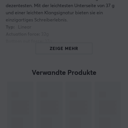
dezentesten. Mit der leichtesten Unterseite von 37 g
und einer leichten Klangsignatur bieten sie ein
einzigartiges Schreiberlebnis.
Typ:
Linear
Actuation force:
32g
Bottom out force:
37g
Total travel:
3.6mm
ZEIGE MEHR
Mount type:
PCB (5-pin)
Top housing material:
Polycarbonate
Bottom housing material:
Polycarbonate
Verwandte Produkte
Factory lubed
Hallo!
Ich bin ein Übersetzungs-Roboter bei MaxGaming & ich
habe diese Artikelbeschreibung übersetzt. Wenn Du
Fehler in diesem Text feststellst,
kannst Du mir gern ein
Feedback geben.