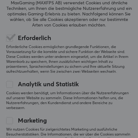
Mashing Commander
Level 11
MaxGaming (MAXFPS AB) verwendet Cookies und ähnliche
Techniken, um Ihnen die bestmögliche Nutzererfahrung und ein
PC
Xbox
optimales Gaming-Erlebnis zu bieten.
Nachfolgend können Sie
wählen, ob Sie alle Cookies akzeptieren oder nur bestimmte
Leise
Arten von Cookies erlauben möchten.
Fantastisch. Sie sind die leisesten, mit denen ich je 
zu tun hatte. Sehr zu empfehlen, wenn man wie ich 
Erforderlich
den Geräuschpegel der Tastatur senken muss.
Erforderliche Cookies ermöglichen grundlegende Funktionen, die
Original anzeigen
Voraussetzung für die korrekte und sichere Funktion der Webseite sind.
Diese Cookies werden unter anderem eingesetzt, um die Artikel in Ihrem
Wuque Studio WS Silent Linear Switch
Warenkorb zu speichern, Ihnen zusätzlichen wichtigen Inhalt zu
vor 3 Monaten
präsentieren, Spracheinstellungen zu sichern und Ihre aktuelle Sitzung
aufrechtzuerhalten, wenn Sie zwischen zwei Webseiten wechseln.
3 Likes
Analytik und Statistik
Eric A
Verifizierter Käufer
Cookies werden benötigt, um Informationen über die Nutzererfahrungen
Grinding Champion
Level 12
auf unserer Website zu sammeln. Diese Informationen helfen uns, die
PC
Nutzererfahrungen, den Kundendienst und andere Bereiche zu
verbessern.
Nicht die leisesten Schalter, aber sie haben nicht 
Marketing
das membranähnliche Gefühl, das einige andere 
Silent-Schalter haben.
Wir nutzen Cookies für zielgerichtetes Marketing und ausführliche
Besucherstatistiken. Die Informationen, die wir über die Cookies sammeln
Original anzeigen