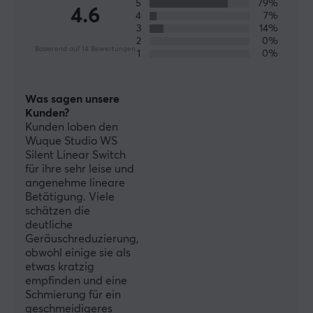
des Feedbacks ihrer engagierten Gemeinschaft von
5
79%
4.6
4
7%
Gaming- und Tastatur-Enthusiasten hat sich Wuque
3
14%
Studio bemüht, die perfekten Tastaturen und anderes
2
0%
Basierend auf 14 Bewertungen
1
0%
Zubehör für Gaming zu entwickeln. Ziel ist es, das
Sortiment durch bahnbrechende Projekte im Bereich
Tastaturdesign und Innovation an die individuellen
Was sagen unsere
Bedürfnisse und Anforderungen jedes Nutzers
Kunden?
anzupassen.
Kunden loben den
Wuque Studio WS
Silent Linear Switch
TECHNISCHE DATEN
für ihre sehr leise und
angenehme lineare
EIGENSCHAFTEN
Betätigung. Viele
schätzen die
Actuation
deutliche
47±5gf
Geräuschreduzierung,
obwohl einige sie als
Bottom out
etwas kratzig
63.5g
empfinden und eine
Schmierung für ein
Pins
geschmeidigeres