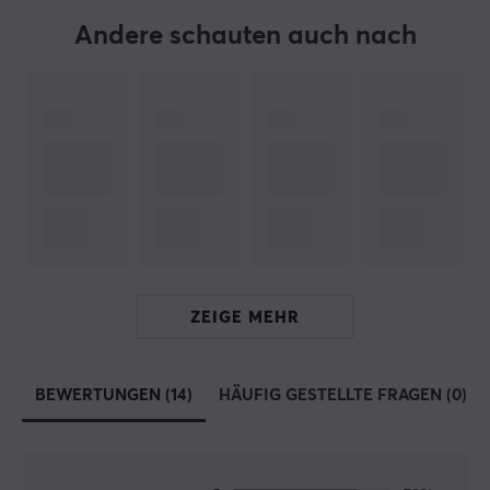
Andere schauten auch nach
ARTIKEL-NUMMER:
Unsere Artikel-Nr. 27684
Hersteller-Nr. WS-SILENT-LINEAR
MARKE
Erst vor wenigen Jahren, fast im Jahr 2020, wurde
Wuque Studio
von zwei begeisterten Technikliebhabern
gegründet. Seitdem ist Wuque Studio schnell
gewachsen und hat Enthusiasten auf der ganzen Welt
ZEIGE MEHR
erreicht. Mit ihrem Fokus auf innovatives und
einzigartiges Design haben sich ihre
maßgeschneiderten Tastaturen und Zubehörteile zu
BEWERTUNGEN (14)
HÄUFIG GESTELLTE FRAGEN (0)
einem Marktfavoriten entwickelt.
Durch aufmerksames Zuhören und Berücksichtigung