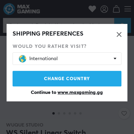
PC-Zubehör
Tastaturen & Zubehör
Custom keyboard
Switches
SHIPPING PREFERENCES
WOULD YOU RATHER VISIT?
International
CHANGE COUNTRY
Continue to
www.maxgaming.gg
WUQUE STUDIO
WS Silent Linear Switch