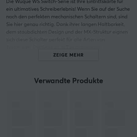
Die Wuque WS Switch-Serie ist Ihre Eintrittskarte für
ein ultimatives Schreiberlebnis! Wenn Sie auf der Suche
nach den perfekten mechanischen Schaltern sind, sind
Sie hier genau richtig. Dank ihrer langen Haltbarkeit,
dem staubdichten Design und der MX-Struktur eignen
sich diese Schalter perfekt für alle Arten von
Tastaturen. Die Serie ist in 7 verschiedenen
Schaltertypen erhältlich, von leisen linearen Schaltern
ZEIGE MEHR
bis hin zu schweren taktilen Schaltern, um jedem
Tipperlebnis gerecht zu werden, das Sie suchen.
Darüber hinaus ist jeder Schalter 5-polig und
Verwandte Produkte
werkseitig geschmiert, sodass Sie ihn direkt aus der
Verpackung verwenden können.
Material des oberen Gehäuses: Nylon
Material des unteren Gehäuses: Nylon
Schaftmaterial: POM
Feder: 15 mm/zweistufige Feder