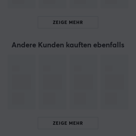
Gesamtweg: 3,50 ± 0,3 mm
Durchschlagskraft: 63,5 g
Befestigungsstifte: 5-polig
ZEIGE MEHR
Werkseitig geschmiert
Mit Schaltern aus der WS Switch-Serie von Wuque
Andere Kunden kauften ebenfalls
Studio erhalten Sie Tastaturschalter, die Ihr Spiel- oder
Tipperlebnis zu einem echten Vergnügen machen. Egal
für welchen Schaltertyp der WS Switch-Serie Sie sich
entscheiden, Sie erhalten einen hochwertigen Schalter,
der bei jedem Tastendruck ein angenehmes Gefühl
vermittelt.
Hallo!
Ich bin ein Übersetzungs-Roboter bei MaxGaming & ich
habe diese Artikelbeschreibung übersetzt. Wenn Du
Fehler in diesem Text feststellst,
kannst Du mir gern ein
ZEIGE MEHR
Feedback geben.