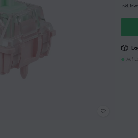
inkl. Mw
Lag
Auf L