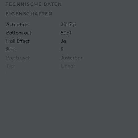
TECHNISCHE DATEN
EIGENSCHAFTEN
Actuation
30±7gf
Bottom out
50gf
Hall Effect
Ja
Pins
5
Pre-travel
Justerbar
Typ
Linear
Farbe
Grün, Rosa