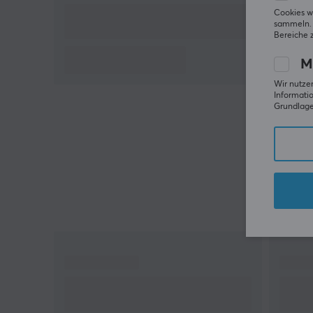
gern ein Feedback geben.
Cookies w
sammeln. 
Bereiche 
M
Wir nutzen
Informatio
Grundlage 