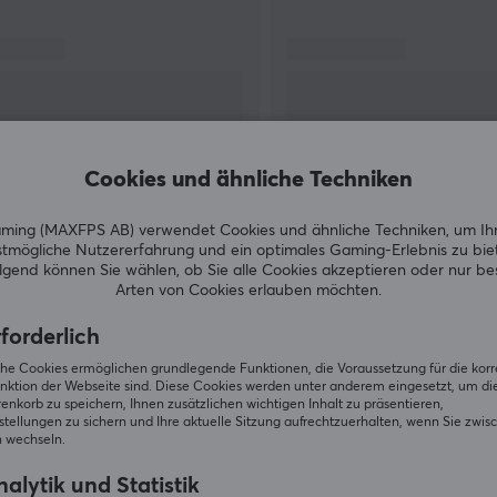
Gateron bietet eine breite Palette an, die alles
g
umfasst, was Sie brauchen könnten - von
mechanischen Schaltern bis hin zu linearen,
taktilen, magnetischen, leisen und klickenden
Varianten. Immer dem Konzept der Innovation
treu bleibend, hat sich Gateron bemüht, den
Anpassungsbedarf des Marktes durch die
Cookies und ähnliche Techniken
regelmäßige Produktion von verschiedenen
Produktreihen zu erfüllen.
ing (MAXFPS AB) verwendet Cookies und ähnliche Techniken, um Ih
ZEIGE MEHR
tmögliche Nutzererfahrung und ein optimales Gaming-Erlebnis zu bie
gend können Sie wählen, ob Sie alle Cookies akzeptieren oder nur b
Arten von Cookies erlauben möchten.
forderlich
iche Cookies ermöglichen grundlegende Funktionen, die Voraussetzung für die kor
Andere Kunden kauften ebenfall
nktion der Webseite sind. Diese Cookies werden unter anderem eingesetzt, um die 
nkorb zu speichern, Ihnen zusätzlichen wichtigen Inhalt zu präsentieren,
tellungen zu sichern und Ihre aktuelle Sitzung aufrechtzuerhalten, wenn Sie zwis
 wechseln.
alytik und Statistik