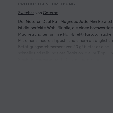
PRODUKTBESCHREIBUNG
Switches
 von 
Gateron
Der Gateron Dual Rail Magnetic Jade Mini E Switc
ist die perfekte Wahl für alle, die einen hochwertig
Magnetschalter für ihre Hall-Effekt-Tastatur suchen
Mit einem linearen Tippstil und einem anfänglichen
Betätigungsdrehmoment von 30 gf bietet es eine
schnelle und reibungslose Reaktion, die Ihr Tipp- u
Spielerlebnis verbessert. Die voreingestellte
Schmierung und die spezielle 15-mm-Feder sorgen
für perfekte Konsistenz und Laufruhe bei jedem
Tastendruck.
Der Gesamthub beträgt 3,5 mm und mit einer
Lebensdauer von 150 Millionen Tastenanschlägen
bietet es sowohl Haltbarkeit als auch
Zuverlässigkeit. Der Schalter ist perfekt für adapti