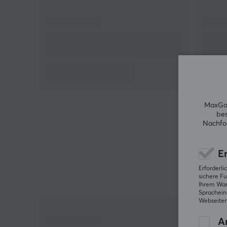
Benutzer und bietet einen einstellbaren Vorlaufwe
für optimale Leistung und Präzision.
Zusammenfassung
Linearschalter für sanfte Reaktion
Maßgeschneidert für magnetische Tastaturen
(Hall-Effekt)
Langlebiges Design mit 150 Millionen
MaxGam
Tastenanschlägen
bes
Nachfol
Einstellbarer Vorlauf und voreingestellte
Schmierung
Er
Optimal für begeisterte Schreiber und Gamer
Erforderl
sichere Fu
Ihrem Ware
Spracheins
Hallo!
Webseiten
Ich bin ein Übersetzungs-Roboter bei MaxGaming &
ich habe diese Artikelbeschreibung übersetzt. Wenn
An
Du Fehler in diesem Text feststellst,
kannst Du mir