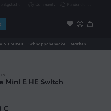
enkgutschein
Community
Kundendienst
e & Freizeit
Schnäppchenecke
Marken
RON
e Mini E HE Switch
0
€