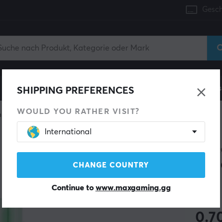
Gesch
Konsole
Gaming-Stühle
Handyzubehör
Zuhaus
SHIPPING PREFERENCES
WOULD YOU RATHER VISIT?
 keyboard
Switches
International
GATE
Jad
CHANGE COUNTRY
Continue to
www.maxgaming.gg
(0)
0.7