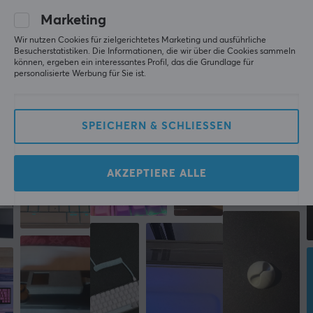
STREETZ und Deltaco Smart Home. Im Jahr 2017
Marketing
gründeten sie ihre Gaming-Marke Deltaco Gaming, die
Wir nutzen Cookies für zielgerichtetes Marketing und ausführliche
Mehr aus unserer
sich ausschließlich auf die Entwicklung von Gaming-
Besucherstatistiken. Die Informationen, die wir über die Cookies sammeln
können, ergeben ein interessantes Profil, das die Grundlage für
Produkten konzentriert.
personalisierte Werbung für Sie ist.
Community
TECHNISCHE DATEN
SPEICHERN & SCHLIESSEN
EIGENSCHAFTEN
Farbe
AKZEPTIERE ALLE
Schwarz
GRÖSSE UND GEWICHT
Kabellänge
5 meter