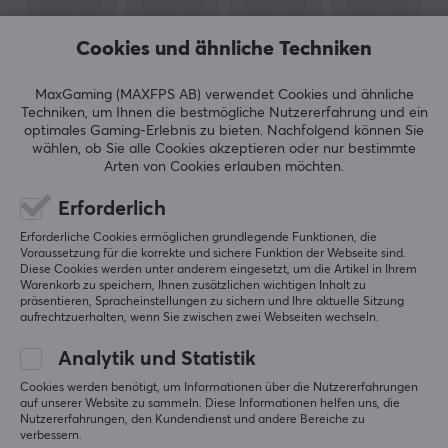
ARTIKEL-NUMMER:
Cookies und ähnliche Techniken
Unsere Artikel-Nr. 12314
Hersteller-Nr. DEL-109AN
MaxGaming (MAXFPS AB) verwendet Cookies und ähnliche
Techniken, um Ihnen die bestmögliche Nutzererfahrung und ein
optimales Gaming-Erlebnis zu bieten.
Nachfolgend können Sie
ZEIGE MEHR
MARKE
wählen, ob Sie alle Cookies akzeptieren oder nur bestimmte
Arten von Cookies erlauben möchten.
Deltaco – Alles in der Unterhaltungselektronik. Was
zunächst mit dem Import von Kabeln begann,
BEWERTUNGEN (0)
HÄUFIG GESTELLTE FRAGEN (0)
Erforderlich
entwickelte sich später zu selbst produzierten
Erforderliche Cookies ermöglichen grundlegende Funktionen, die
Produkten im Zubehörbereich. Heute finden Sie bei
Voraussetzung für die korrekte und sichere Funktion der Webseite sind.
Deltaco alles, was Sie für Ihren Computer benötigen,
Diese Cookies werden unter anderem eingesetzt, um die Artikel in Ihrem
Warenkorb zu speichern, Ihnen zusätzlichen wichtigen Inhalt zu
egal ob es darum geht, Ihre Kabel auf eine schöne Art
5
0%
präsentieren, Spracheinstellungen zu sichern und Ihre aktuelle Sitzung
0.0
4
0%
aufrechtzuerhalten, wenn Sie zwischen zwei Webseiten wechseln.
und Weise zu sortieren oder ob Ihnen Kabel für eine
3
0%
reibungslosere Optimierung fehlen.
2
0%
Analytik und Statistik
Basierend auf 0 Bewertungen
1
0%
Cookies werden benötigt, um Informationen über die Nutzererfahrungen
Heute ist Deltaco einer der größten Hersteller von
auf unserer Website zu sammeln. Diese Informationen helfen uns, die
Unterhaltungselektronik in Schweden und verfügt über
Nutzererfahrungen, den Kundendienst und andere Bereiche zu
GEBE EINE BEWERTUNG AB
verbessern.
zahlreiche Unterhersteller wie Nordic Home Culture,