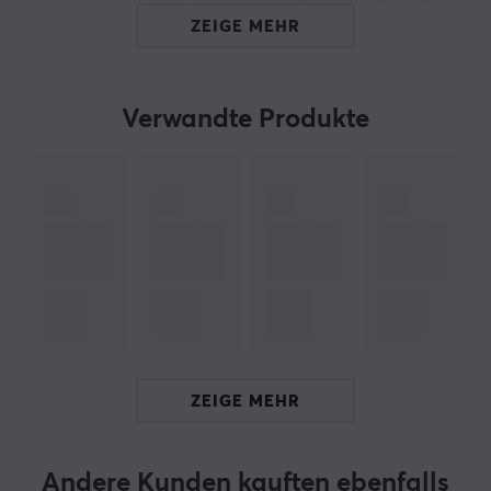
und einem Strom von 2,5A erfüllt es die grundlegenden
ZEIGE MEHR
Anforderungen für Anschlüsse. Die Kabellänge von 5
Metern macht es geeignet für den Heimgebrauch und
Büroeinrichtungen.
Verwandte Produkte
Das Stromkabel ist so konzipiert, dass es eine stabile
und sichere Verbindung zwischen Geräten und
Steckdosen bietet. Das hergestellte Kabel verwendet
robuste und langlebige Materialien, die eine
langfristige Leistung gewährleisten. Der Anschluss ist
einfach und schnell, was die Installationskomplexität
minimiert. Das Kabel funktioniert effektiv im
elektrischen Bereich und ist ideal für den Betrieb von
ZEIGE MEHR
Geräten wie Computern, Druckern und anderem
Büroutensilien. Durch die Verwendung eines C7-
Steckers ist es mit vielen verschiedenen Geräten
Andere Kunden kauften ebenfalls