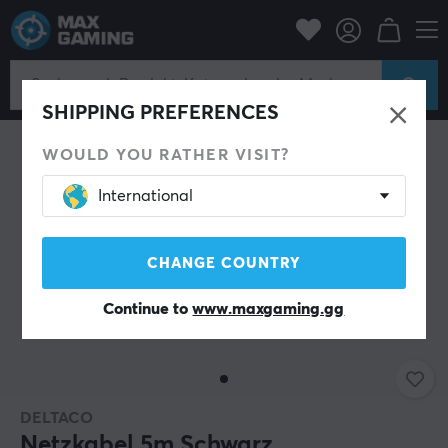
PC-Zubehör
Kabel und Adapter
Stromkabel
SHIPPING PREFERENCES
WOULD YOU RATHER VISIT?
International
CHANGE COUNTRY
Continue to
www.maxgaming.gg
DELTACO
Netzkabel 5m Schwarz