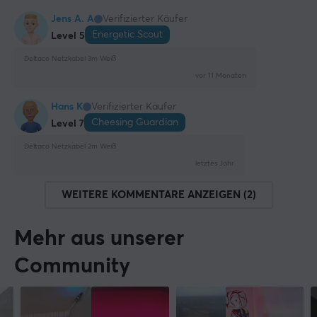
Jens A. A
Verifizierter Käufer
Energetic Scout
Level 5
Deltaco Netzkabel 3m Weiß
vor 11 Monaten
Hans K
Verifizierter Käufer
Cheesing Guardian
Level 7
Deltaco Netzkabel 2m Weiß
letztes Jahr
WEITERE KOMMENTARE ANZEIGEN (2)
Mehr aus unserer
Community