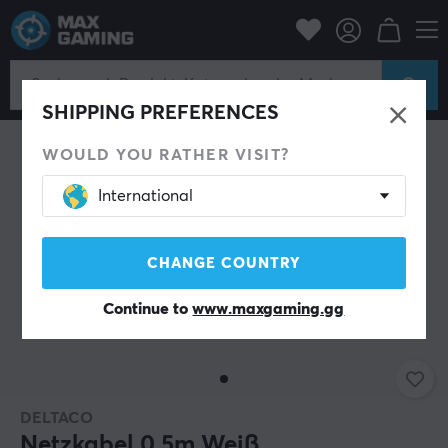
PC-Zubehör
Kabel und Adapter
Stromkabel
SHIPPING PREFERENCES
WOULD YOU RATHER VISIT?
International
CHANGE COUNTRY
Continue to
www.maxgaming.gg
DELTACO
Netzkabel 0.5m Weiß