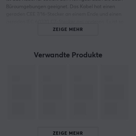
Büroumgebungen geeignet. Das Kabel hat einen
geraden CEE 7/16-Stecker an einem Ende und einen
geraden IEC 60320 C7-Stecker am anderen. Es ist so
konzipiert, dass es Spannungen von bis zu 250V und
ZEIGE MEHR
Stromstärken von 2,5A bewältigen kann.
Das Kabel besteht aus hochwertigen Materialien, die
Verwandte Produkte
eine stabile Verbindung und langlebige Leistung
gewährleisten. Der CEE 7/16-Stecker ist so gestaltet,
dass er in die meisten gängigen Steckdosen passt,
während der IEC 60320 C7-Stecker einfach an das
Gerät angeschlossen werden kann. Die Verwendung
dieses Kabels minimiert das Risiko elektrischer
Störungen und ermöglicht eine effiziente
Stromübertragung. In der praktischen Anwendung ist
dieses Kabel optimal für Geräte, die keine Erdung
benötigen. Die Farbe Weiß macht das Kabel
ZEIGE MEHR
unauffällig und leicht in verschiedene Umgebungen zu