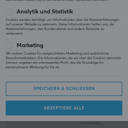
GRÖSSE UND GEWICHT
1 liken
Analytik und Statistik
Kabellänge
0.5 meter
Sven-Ove J
Verifizierter Käufer
Cookies werden benötigt, um Informationen über die Nutzererfahrungen
auf unserer Website zu sammeln. Diese Informationen helfen uns, die
Easy Scout
Level 5
Nutzererfahrungen, den Kundendienst und andere Bereiche zu
verbessern.
Perfekt
Es war die perfekte Länge für meine Bedürfnisse
Marketing
Richtige Länge
Keine
Wir nutzen Cookies für zielgerichtetes Marketing und ausführliche
Besucherstatistiken. Die Informationen, die wir über die Cookies sammeln
können, ergeben ein interessantes Profil, das die Grundlage für
Original anzeigen
personalisierte Werbung für Sie ist.
Deltaco Netzkabel 10m Weiß
vor 7 Monaten
0 Likes
SPEICHERN & SCHLIESSEN
Jens A. A
Verifizierter Käufer
Energetic Scout
Level 5
AKZEPTIERE ALLE
Deltaco Netzkabel 10m Weiß
vor 11 Monaten