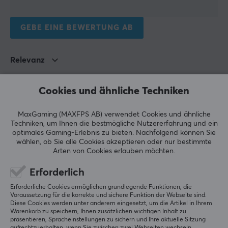
Unterhaltungselektronik in Schweden und verfügt über
zahlreiche Unterhersteller wie Nordic Home Culture,
GEBE EINE BEWERTUNG AB
STREETZ und Deltaco Smart Home. Im Jahr 2017
gründeten sie ihre Gaming-Marke Deltaco Gaming, die
sich ausschließlich auf die Entwicklung von Gaming-
Relevanz
Produkten konzentriert.
Alle Bewertungen
Cookies und ähnliche Techniken
TECHNISCHE DATEN
Torgrim Hallvardson R
Verifizierter Käufer
Ganking Scout
Level 5
MaxGaming (MAXFPS AB) verwendet Cookies und ähnliche
EIGENSCHAFTEN
Techniken, um Ihnen die bestmögliche Nutzererfahrung und ein
Das Produkt ist wirklich toll, aber die Lieferzeit war 
optimales Gaming-Erlebnis zu bieten.
Nachfolgend können Sie
Farbe
fast unverschämt lang – es dauerte 16 Tage von der 
wählen, ob Sie alle Cookies akzeptieren oder nur bestimmte
Weiß
Arten von Cookies erlauben möchten.
Bestellung bis das Paket im Briefkasten lag, obwohl 
der Verkäufer sagt, das Produkt sei auf Lager. 
Erforderlich
Wählen Sie einen anderen Verkäufer, wenn es eilig 
GARANTIE
ist.
Erforderliche Cookies ermöglichen grundlegende Funktionen, die
Herstellergarantie
Voraussetzung für die korrekte und sichere Funktion der Webseite sind.
Original anzeigen
Diese Cookies werden unter anderem eingesetzt, um die Artikel in Ihrem
1 jahr garantie
Warenkorb zu speichern, Ihnen zusätzlichen wichtigen Inhalt zu
Deltaco Netzkabel 0.5m Weiß
präsentieren, Spracheinstellungen zu sichern und Ihre aktuelle Sitzung
vor 3 Monaten
aufrechtzuerhalten, wenn Sie zwischen zwei Webseiten wechseln.