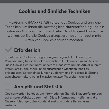
Engagement für Qualität, Leistung und
Cookies und ähnliche Techniken
Benutzerfreundlichkeit. Die Schalter von Durock werden
für ihre reibungslose Aktivierung, ihren
5
0%
MaxGaming (MAXFPS AB) verwendet Cookies und ähnliche
unverwechselbaren Klang und ihre dauerhafte
3.0
4
0%
Techniken, um Ihnen die bestmögliche Nutzererfahrung und ein
Zuverlässigkeit gelobt. Das Sortiment umfasst
3
100%
optimales Gaming-Erlebnis zu bieten.
Nachfolgend können Sie
2
0%
verschiedene Arten von Schaltern, so dass
wählen, ob Sie alle Cookies akzeptieren oder nur bestimmte
Basierend auf 1 Bewertung
1
0%
Arten von Cookies erlauben möchten.
Tastaturliebhaber ihre Tastaturen nach ihren eigenen
Vorlieben gestalten können.
Erforderlich
GEBE EINE BEWERTUNG AB
Erforderliche Cookies ermöglichen grundlegende Funktionen, die
Voraussetzung für die korrekte und sichere Funktion der Webseite sind.
TECHNISCHE DATEN
Diese Cookies werden unter anderem eingesetzt, um die Artikel in Ihrem
Relevanz
Warenkorb zu speichern, Ihnen zusätzlichen wichtigen Inhalt zu
EIGENSCHAFTEN
präsentieren, Spracheinstellungen zu sichern und Ihre aktuelle Sitzung
aufrechtzuerhalten, wenn Sie zwischen zwei Webseiten wechseln.
Alle Bewertungen
Farbe
Türkis
Analytik und Statistik
Ville-Pekka P
Verifizierter Käufer
Loud Champion
Level 12
Cookies werden benötigt, um Informationen über die Nutzererfahrungen
auf unserer Website zu sammeln. Diese Informationen helfen uns, die
PC
Nutzererfahrungen, den Kundendienst und andere Bereiche zu
verbessern.
Durock Stabilizers V3 Screw Ins - Türkis