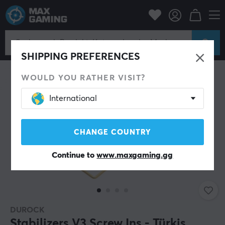
C-Zubehör
Tastaturen & Zubehör
Custom keyboard
Stabilizers
SHIPPING PREFERENCES
WOULD YOU RATHER VISIT?
International
CHANGE COUNTRY
Continue to
www.maxgaming.gg
DUROCK
Stabilizers V3 Screw Ins - Türkis