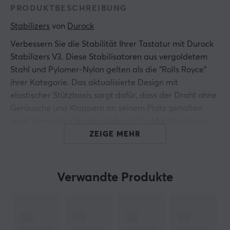
PRODUKTBESCHREIBUNG
Stabilizers
 von 
Durock
Verbessern Sie die Stabilität Ihrer Tastatur mit Durock
Stabilizers V3. Diese Stabilisatoren aus vergoldetem
Stahl und Pylomer-Nylon gelten als die "Rolls Royce"
ihrer Kategorie. Das aktualisierte Design mit
elastischer Stützbasis sorgt dafür, dass der Draht ohne
Geräusche und Klappern an seinem Platz gehalten
wird. Vermeiden Sie den Aufwand für Modifikationen
und das Ausbalancieren von Gewinden - diese
ZEIGE MEHR
Stabilisatoren benötigen nur ein wenig Schmierung an
Schieber und Gewinde, um ein optimales Spiel- oder
Tipperlebnis zu gewährleisten.
Verwandte Produkte
Eine 60-%-Tastatur benötigt normalerweise 4 x 2u und
1 x 6,25u oder 1 x 7u Stabilisatoren. Für eine Tastatur in
voller Größe sind normalerweise 7 2u- und 1 6,25u-