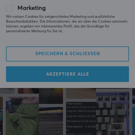
vor 4 Monaten
Marketing
Wir nutzen Cookies für zielgerichtetes Marketing und ausführliche
Besucherstatistiken. Die Informationen, die wir über die Cookies sammeln
Mehr aus unserer
können, ergeben ein interessantes Profil, das die Grundlage für
personalisierte Werbung für Sie ist.
Community
SPEICHERN & SCHLIESSEN
AKZEPTIERE ALLE