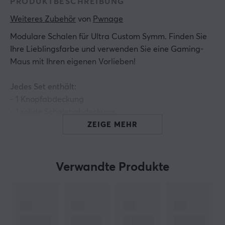
PRODUKTBESCHREIBUNG
Weiteres Zubehör
 von 
Pwnage
Modulare Schalen
für Ultra Custom Symm. Finden Sie
Ihre Lieblingsfarbe und verwenden Sie eine Gaming-
Maus mit Ihren eigenen Vorlieben!
Jedes Set enthält:
- 1 Knopfabdeckung
- 1 solide Schalenabdeckung
- 1 Wabenschalenabdeckung
ZEIGE MEHR
- 2-DPI-Tasten
Verwandte Produkte
Hallo!
Ich bin ein Übersetzungs-Roboter bei MaxGaming & ich
habe diese Artikelbeschreibung übersetzt. Wenn Du
Fehler in diesem Text feststellst,
kannst Du mir gern ein
Feedback geben.