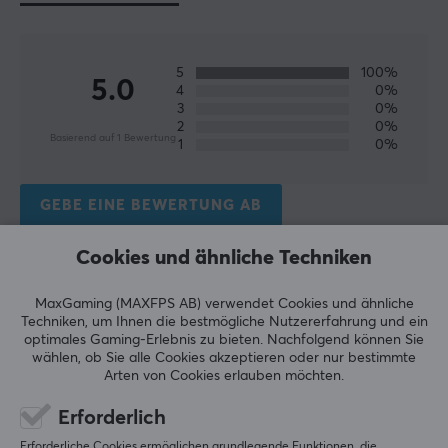
Grün
5
100%
5.0
4
0%
3
0%
2
0%
Basierend auf 1 Bewertung
1
0%
GEBE EINE BEWERTUNG AB
Cookies und ähnliche Techniken
Relevanz
MaxGaming (MAXFPS AB) verwendet Cookies und ähnliche
Alle Bewertungen
Techniken, um Ihnen die bestmögliche Nutzererfahrung und ein
optimales Gaming-Erlebnis zu bieten.
Nachfolgend können Sie
Henrik N
Verifizierter Käufer
wählen, ob Sie alle Cookies akzeptieren oder nur bestimmte
OP Immortal
Level 24
Arten von Cookies erlauben möchten.
PC
Nintendo
Erforderlich
Sie passen fest auf die Maus, die Farbe ist auch 
Erforderliche Cookies ermöglichen grundlegende Funktionen, die