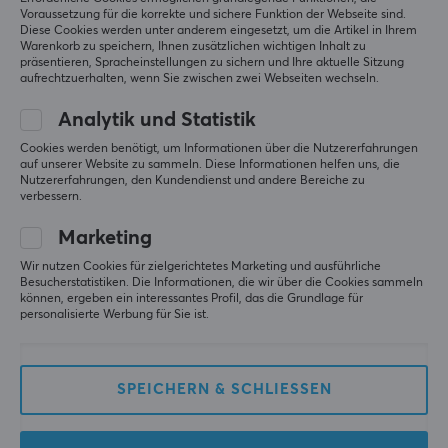
großartig.
Voraussetzung für die korrekte und sichere Funktion der Webseite sind.
Diese Cookies werden unter anderem eingesetzt, um die Artikel in Ihrem
Original anzeigen
Warenkorb zu speichern, Ihnen zusätzlichen wichtigen Inhalt zu
präsentieren, Spracheinstellungen zu sichern und Ihre aktuelle Sitzung
Pwnage Extra Cover Sets für Symm - Lila
aufrechtzuerhalten, wenn Sie zwischen zwei Webseiten wechseln.
letztes Jahr
Analytik und Statistik
1 liken
Cookies werden benötigt, um Informationen über die Nutzererfahrungen
auf unserer Website zu sammeln. Diese Informationen helfen uns, die
Mehr aus unserer
Nutzererfahrungen, den Kundendienst und andere Bereiche zu
verbessern.
Community
Marketing
Wir nutzen Cookies für zielgerichtetes Marketing und ausführliche
Besucherstatistiken. Die Informationen, die wir über die Cookies sammeln
können, ergeben ein interessantes Profil, das die Grundlage für
personalisierte Werbung für Sie ist.
SPEICHERN & SCHLIESSEN