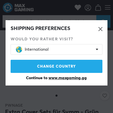
PC-Zubehör
Mäuse & Zubehör
Weiteres Zubehör
SPARE 66%
SHIPPING PREFERENCES
WOULD YOU RATHER VISIT?
International
CHANGE COUNTRY
Continue to
www.maxgaming.gg
PWNAGE
Extra Cover Sets für Symm - Grün