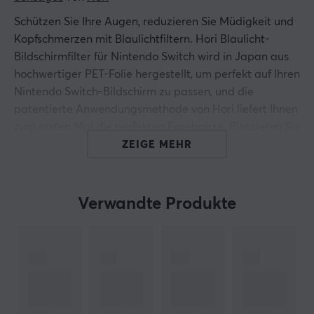
Schützen Sie Ihre Augen, reduzieren Sie Müdigkeit und
Kopfschmerzen mit Blaulichtfiltern. Hori Blaulicht-
Bildschirmfilter für Nintendo Switch wird in Japan aus
hochwertiger PET-Folie hergestellt, um perfekt auf Ihren
Nintendo Switch-Bildschirm zu passen, und die
patentierte Anwendungsmethode von Hori liefert Ihnen
zum ersten Mal die perfekten Ergebnisse. Platzieren Sie
den Filter auf dem Bildschirm und ziehen Sie von der
ZEIGE MEHR
Mitte aus, um ihn staub- und blasenfrei aufzutragen.
Sie wissen kaum, dass es da ist, aber Sie können sicher
sein, dass Ihr Nintendo Switch-Bildschirm viele Jahre
Verwandte Produkte
lang vor Kratzern und Abnutzung geschützt ist.
- Offiziell lizenziert von Nintendo
- Reduziert blaues Licht um 32 %, wodurch
Augenbelastung, Müdigkeit, Kopfschmerzen und
andere Nebenwirkungen reduziert werden