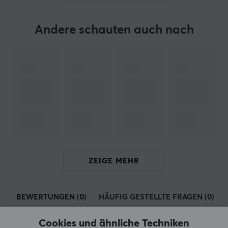
Beliebtes Konsolenzubehör von Hori – Hori wurde
bereits 1983 gegründet und war einer der ersten
externen Zubehörhersteller weltweit und ist seitdem
Andere schauten auch nach
einer der führenden Zubehörhersteller in Japan.
Im Laufe ihrer Zeit waren sie Pioniere bei der
Entwicklung neuer Konzepte und machten gleichzeitig
das Spielen für alle zugänglicher und unterhaltsamer.
Hori ist einer der größten Hersteller von
Peripheriegeräten für Nintendo, Sony und Microsoft in
Japan und hat im Laufe seiner langjährigen Tätigkeit in
der Branche ein breites Sortiment geschaffen. Trotz
ihres breiten Sortiments werden die Produkte von Hori
ZEIGE MEHR
immer noch mit Rücksicht und hoher Qualität
hergestellt.
BEWERTUNGEN (0)
HÄUFIG GESTELLTE FRAGEN (0)
TECHNISCHE DATEN
Cookies und ähnliche Techniken