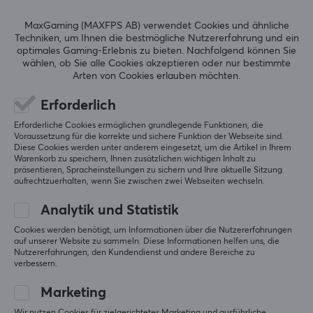
5
0%
MaxGaming (MAXFPS AB) verwendet Cookies und ähnliche
0.0
4
0%
Techniken, um Ihnen die bestmögliche Nutzererfahrung und ein
3
0%
optimales Gaming-Erlebnis zu bieten.
Nachfolgend können Sie
2
0%
wählen, ob Sie alle Cookies akzeptieren oder nur bestimmte
Basierend auf 0 Bewertungen
1
0%
Arten von Cookies erlauben möchten.
Erforderlich
GEBE EINE BEWERTUNG AB
Erforderliche Cookies ermöglichen grundlegende Funktionen, die
Voraussetzung für die korrekte und sichere Funktion der Webseite sind.
Diese Cookies werden unter anderem eingesetzt, um die Artikel in Ihrem
Warenkorb zu speichern, Ihnen zusätzlichen wichtigen Inhalt zu
präsentieren, Spracheinstellungen zu sichern und Ihre aktuelle Sitzung
Mehr aus unserer
aufrechtzuerhalten, wenn Sie zwischen zwei Webseiten wechseln.
Community
Analytik und Statistik
Cookies werden benötigt, um Informationen über die Nutzererfahrungen
auf unserer Website zu sammeln. Diese Informationen helfen uns, die
Nutzererfahrungen, den Kundendienst und andere Bereiche zu
verbessern.
Marketing
Wir nutzen Cookies für zielgerichtetes Marketing und ausführliche