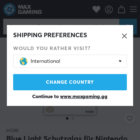
Konsole
Nintendo
Switch Zubehör
Sonstiges
SHIPPING PREFERENCES
WOULD YOU RATHER VISIT?
International
CHANGE COUNTRY
Continue to
www.maxgaming.gg
HORI
Blue Light Schutzglas für Nintendo