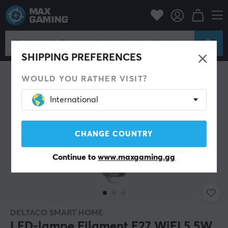
Zuhause & Freizeit
Smart Home
Beleuchtung
Lampen
SHIPPING PREFERENCES
WOULD YOU RATHER VISIT?
International
CHANGE COUNTRY
Continue to
www.maxgaming.gg
DELTACO SMART HOME
LED-lampe Filament E27 WiFI 5.5W