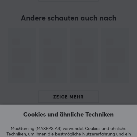
TECHNISCHE DATEN
DEFAULT
Andere schauten auch nach
Steckdose
E27
Licht
White Ambiance
Protokol
Wi-Fi
Temperatur
1800-6500 K
ZEIGE MEHR
Stärke
470 lm
Cookies und ähnliche Techniken
Verbrauch
BEWERTUNGEN (0)
HÄUFIG GESTELLTE FRAGEN (0)
5.5 W
MaxGaming (MAXFPS AB) verwendet Cookies und ähnliche
Techniken, um Ihnen die bestmögliche Nutzererfahrung und ein