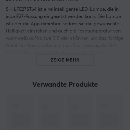
SH-LFE27ST64 ist eine intelligente LED-Lampe, die in
jede E27-Fassung eingesetzt werden kann. Die Lampe
ist über die App dimmbar, sodass Sie die gewünschte
Helligkeit einstellen und auch die Farbtemperatur von
warmweiß auf kaltweiß ändern können, um das richtige
Gefühl im Raum zu bekommen. Die Leistung des SH-
LFE27ST64 beträgt 5,5 W, was etwa 50 W einer
herkömmlichen Glühbirne entspricht.
ZEIGE MEHR
Hallo!
Ich bin ein Übersetzungs-Roboter bei MaxGaming & ich
Verwandte Produkte
habe diese Artikelbeschreibung übersetzt. Wenn Du
Fehler in diesem Text feststellst,
kannst Du mir gern ein
Feedback geben.
ARTIKEL-NUMMER: