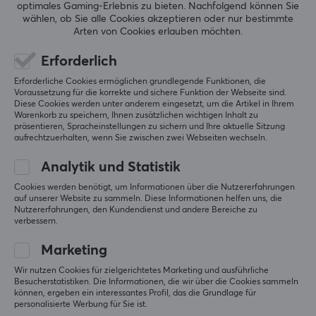
Lebenserwartung
optimales Gaming-Erlebnis zu bieten.
Nachfolgend können Sie
15000 h
wählen, ob Sie alle Cookies akzeptieren oder nur bestimmte
5
0%
0.0
Arten von Cookies erlauben möchten.
4
0%
Energieklasse
3
0%
Erforderlich
2
0%
A+
Basierend auf 0 Bewertungen
1
0%
Erforderliche Cookies ermöglichen grundlegende Funktionen, die
Voraussetzung für die korrekte und sichere Funktion der Webseite sind.
EIGENSCHAFTEN
Diese Cookies werden unter anderem eingesetzt, um die Artikel in Ihrem
GEBE EINE BEWERTUNG AB
Warenkorb zu speichern, Ihnen zusätzlichen wichtigen Inhalt zu
Version
präsentieren, Spracheinstellungen zu sichern und Ihre aktuelle Sitzung
aufrechtzuerhalten, wenn Sie zwischen zwei Webseiten wechseln.
ST64
Analytik und Statistik
Für den außenbereich
Mehr aus unserer
Nej
Cookies werden benötigt, um Informationen über die Nutzererfahrungen
auf unserer Website zu sammeln. Diese Informationen helfen uns, die
Community
Nutzererfahrungen, den Kundendienst und andere Bereiche zu
Farbe
verbessern.
Weiß
Marketing
WEITERE INFORMATIONEN
Wir nutzen Cookies für zielgerichtetes Marketing und ausführliche
Besucherstatistiken. Die Informationen, die wir über die Cookies sammeln
können, ergeben ein interessantes Profil, das die Grundlage für
Lampen in Verpackung
personalisierte Werbung für Sie ist.
1