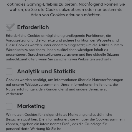
5
0%
0.0
optimales Gaming-Erlebnis zu bieten.
Nachfolgend können Sie
4
0%
wählen, ob Sie alle Cookies akzeptieren oder nur bestimmte
Herstellergarantie
3
0%
Arten von Cookies erlauben möchten.
2
0%
2 jahr garantie
Basierend auf 0 Bewertungen
1
0%
Erforderlich
Erforderliche Cookies ermöglichen grundlegende Funktionen, die
GEBE EINE BEWERTUNG AB
Voraussetzung für die korrekte und sichere Funktion der Webseite sind.
Diese Cookies werden unter anderem eingesetzt, um die Artikel in Ihrem
Warenkorb zu speichern, Ihnen zusätzlichen wichtigen Inhalt zu
präsentieren, Spracheinstellungen zu sichern und Ihre aktuelle Sitzung
aufrechtzuerhalten, wenn Sie zwischen zwei Webseiten wechseln.
Mehr aus unserer
Analytik und Statistik
Community
Cookies werden benötigt, um Informationen über die Nutzererfahrungen
auf unserer Website zu sammeln. Diese Informationen helfen uns, die
Nutzererfahrungen, den Kundendienst und andere Bereiche zu
verbessern.
Marketing
Wir nutzen Cookies für zielgerichtetes Marketing und ausführliche
Besucherstatistiken. Die Informationen, die wir über die Cookies sammeln
können, ergeben ein interessantes Profil, das die Grundlage für
personalisierte Werbung für Sie ist.