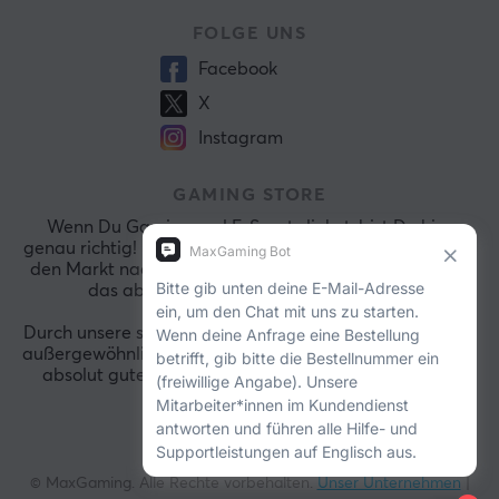
FOLGE UNS
Facebook
X
Instagram
GAMING STORE
Wenn Du Gaming und E-Sports liebst, bist Du hier
genau richtig! Bei MaxGaming durchforsten wir ständig
den Markt nach den aktuellsten Spielen, damit wir Dir
das absolut Beste präsentieren können.
Durch unsere sicheren Zahlungsmöglichkeiten und dem
außergewöhnlich guten Kundendienst wirst Du stets ein
absolut gutes Shopping-Erlebnis bei uns genießen.
© MaxGaming. Alle Rechte vorbehalten.
Unser Unternehmen
|