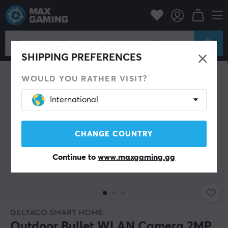
Zuhause & Freizeit
Smart Home
Kamera
SHIPPING PREFERENCES
WOULD YOU RATHER VISIT?
International
CHANGE COUNTRY
Continue to
www.maxgaming.gg
DELTACO SMART HOME
Outdoor Bullet WLAN Camera 2MP