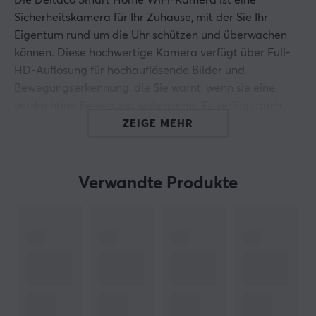
Die Deltaco Smart Home
WiFi-Kamera ist eine
Sicherheitskamera für Ihr Zuhause, mit der Sie Ihr
Eigentum rund um die Uhr schützen und überwachen
können. Diese hochwertige Kamera verfügt über Full-
HD-Auflösung für hochauflösende Bilder und
Bewegungserkennung, die Sie warnt, wenn sie eine
verdächtige Bewegung wahrnimmt. Es verfügt auch
über Speicherfunktionen, mit denen Sie Filmmaterial
ZEIGE MEHR
problemlos auf einer microSD-Karte speichern können.
Bewegungserkennung
Verwandte Produkte
Auflösung
:
1920x1080
Drahtlose Verbindung: 2,4 GHz
IP67
Systemanforderungen: iOS, Android für Deltaco
Smart Home App
1x 10/100Mbps RJ45-Anschluss
Behalten Sie Ihr Eigentum mit dieser