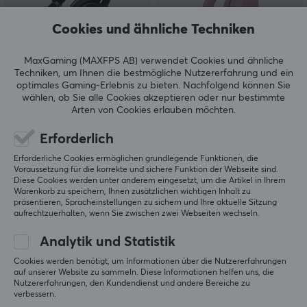
Cookies und ähnliche Techniken
MaxGaming (MAXFPS AB) verwendet Cookies und ähnliche
Techniken, um Ihnen die bestmögliche Nutzererfahrung und ein
Skullcandy
Skullcandy
optimales Gaming-Erlebnis zu bieten.
Nachfolgend können Sie
ICON ANC On-Ear
Crusher 540 Active
wählen, ob Sie alle Cookies akzeptieren oder nur bestimmte
Kabellose Kopfhörer -
Over-Ear Kabelloses
Arten von Cookies erlauben möchten.
Schwarz
Headset - Soft White
Erforderlich
(0)
(2)
Erforderliche Cookies ermöglichen grundlegende Funktionen, die
Voraussetzung für die korrekte und sichere Funktion der Webseite sind.
119.90 €
189 €
Diese Cookies werden unter anderem eingesetzt, um die Artikel in Ihrem
Warenkorb zu speichern, Ihnen zusätzlichen wichtigen Inhalt zu
präsentieren, Spracheinstellungen zu sichern und Ihre aktuelle Sitzung
aufrechtzuerhalten, wenn Sie zwischen zwei Webseiten wechseln.
Analytik und Statistik
Cookies werden benötigt, um Informationen über die Nutzererfahrungen
auf unserer Website zu sammeln. Diese Informationen helfen uns, die
Nutzererfahrungen, den Kundendienst und andere Bereiche zu
verbessern.