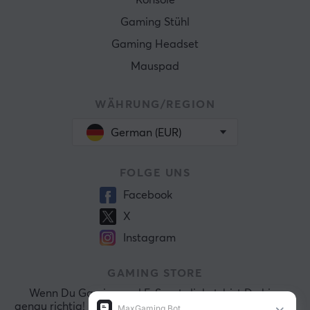
Konsole
Gaming Stühl
Gaming Headset
Mauspad
WÄHRUNG/REGION
German (EUR)
FOLGE UNS
Facebook
X
Instagram
GAMING STORE
Wenn Du Gaming und E-Sports liebst, bist Du hier
genau richtig! Bei MaxGaming durchforsten wir ständig