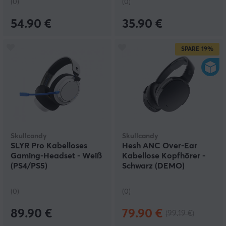
(0)
(0)
54.90 €
35.90 €
SPARE
19%
Skullcandy
Skullcandy
SLYR Pro Kabelloses
Hesh ANC Over-Ear
Gaming-Headset - Weiß
Kabellose Kopfhörer -
(PS4/PS5)
Schwarz (DEMO)
(0)
(0)
89.90 €
79.90 €
(99.19 €)