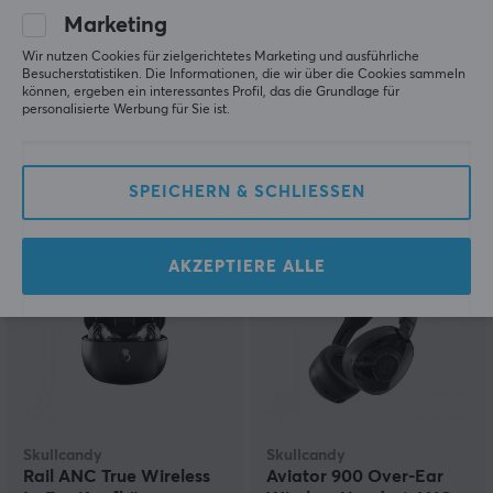
Marketing
Skullcandy
Skullcandy
Wir nutzen Cookies für zielgerichtetes Marketing und ausführliche
Crusher 540 Active
HESH 360 Over-Ear
Besucherstatistiken. Die Informationen, die wir über die Cookies sammeln
Over-Ear Kabelloses
Kabelloses Headset -
können, ergeben ein interessantes Profil, das die Grundlage für
Headset - Grey
Bone Black
personalisierte Werbung für Sie ist.
Concrete
(2)
(0)
SPEICHERN & SCHLIESSEN
189 €
89.90 €
AKZEPTIERE ALLE
Skullcandy
Skullcandy
Rail ANC True Wireless
Aviator 900 Over-Ear