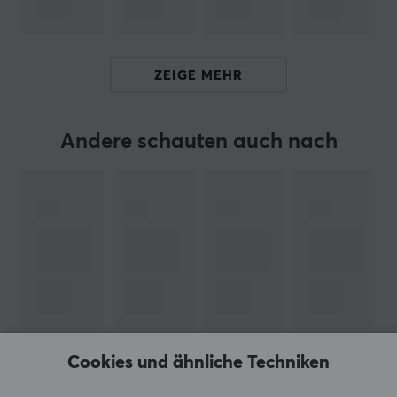
ganz eigene Tastatur zu einem erschwinglichen Preis
zu erstellen.
Durch MaxCustom bieten wir eine breite Palette von
ZEIGE MEHR
hochwertigen Produkten und Zubehör, um Ihnen zu
helfen, eine Tastatur zu bauen, die Ihren Bedürfnissen
und Vorlieben entspricht.
Andere schauten auch nach
TECHNISCHE DATEN
EIGENSCHAFTEN
Farbe
Schwarz
Cookies und ähnliche Techniken
ZEIGE MEHR