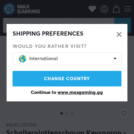
behör
Tastaturen & Zubehör
Custom keyboard
Silencing Foam
SHIPPING PREFERENCES
WOULD YOU RATHER VISIT?
International
CHANGE COUNTRY
Continue to
www.maxgaming.gg
MAXCUSTOM
Schalterplattenschaum Keysporon -