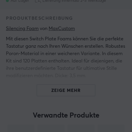
Auf Lager
Lieferung innerhalb 2-5 Werktage
PRODUKTBESCHREIBUNG
Silencing Foam
 von 
MaxCustom
Mit diesen Switch Plate Foams können Sie die perfekte
Tastatur ganz nach Ihren Wünschen erstellen. Robustes
Poron-Material in einer weicheren Variante. In diesem
Kit sind 120 Platten enthalten. Ideal für diejenigen, die
ihre benutzerdefinierte Tastatur für ultimative Stille
modifizieren möchten. Dicke: 3,5 mm.
ZEIGE MEHR
Hallo!
Ich bin ein Übersetzungs-Roboter bei MaxGaming & ich
habe diese Artikelbeschreibung übersetzt. Wenn Du
Verwandte Produkte
Fehler in diesem Text feststellst,
kannst Du mir gern ein
Feedback geben.