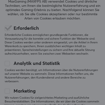
MaxGaming (MAXFPS AB) verwendet Cookies und ähnliche
Techniken, um Ihnen die bestmögliche Nutzererfahrung und ein
BEWERTUNGEN (0)
HÄUFIG GESTELLTE FRAGEN (0)
optimales Gaming-Erlebnis zu bieten.
Nachfolgend können Sie
wählen, ob Sie alle Cookies akzeptieren oder nur bestimmte
Arten von Cookies erlauben möchten.
Erforderlich
5
0%
0.0
4
0%
Erforderliche Cookies ermöglichen grundlegende Funktionen, die
Voraussetzung für die korrekte und sichere Funktion der Webseite sind.
3
0%
Diese Cookies werden unter anderem eingesetzt, um die Artikel in Ihrem
2
0%
Warenkorb zu speichern, Ihnen zusätzlichen wichtigen Inhalt zu
Basierend auf 0 Bewertungen
1
0%
präsentieren, Spracheinstellungen zu sichern und Ihre aktuelle Sitzung
aufrechtzuerhalten, wenn Sie zwischen zwei Webseiten wechseln.
GEBE EINE BEWERTUNG AB
Analytik und Statistik
Cookies werden benötigt, um Informationen über die Nutzererfahrungen
auf unserer Website zu sammeln. Diese Informationen helfen uns, die
Nutzererfahrungen, den Kundendienst und andere Bereiche zu
verbessern.
Mehr aus unserer
Marketing
Community
Wir nutzen Cookies für zielgerichtetes Marketing und ausführliche
Besucherstatistiken. Die Informationen, die wir über die Cookies sammeln