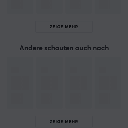
ARTIKEL-NUMMER:
ZEIGE MEHR
Unsere Artikel-Nr. 35031
Hersteller-Nr. NSX-021E
Andere schauten auch nach
MARKE
Beliebtes Konsolenzubehör von Hori – Hori wurde
bereits 1983 gegründet und war einer der ersten
externen Zubehörhersteller weltweit und ist seitdem
einer der führenden Zubehörhersteller in Japan.
Im Laufe ihrer Zeit waren sie Pioniere bei der
Entwicklung neuer Konzepte und machten gleichzeitig
das Spielen für alle zugänglicher und unterhaltsamer.
ZEIGE MEHR
Hori ist einer der größten Hersteller von