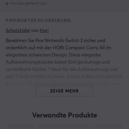
Vorübergehend aus
PRODUKTBESCHREIBUNG
Schutzhülle
 von 
Hori
Bewahren Sie Ihre Nintendo Switch 2 sicher und
ordentlich auf mit der HORI Compact Carry All im
eleganten schwarzen Design. Diese elegante
Aufbewahrungstasche bietet fünf geräumige und
verstellbare Fächer ? ideal für die Aufbewahrung und
den Transport Ihres Systems, Docks, Kabel und weiteren
Zubehörs. Dank der robusten Konstruktion schützt sie
Ihre Ausrüstung auf Reisen und ist gleichzeitig
ZEIGE MEHR
praktisch und stilvoll.
Das Case ist kompatibel mit Nintendo Switch 2,
Verwandte Produkte
Nintendo Switch und Nintendo Switch OLED-Modell
und somit eine vielseitige Wahl für alle Gaming-