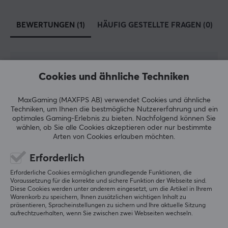
Peripheriegeräten für Nintendo, Sony und Microsoft in
Japan und hat im Laufe seiner langjährigen Tätigkeit in
BEWERTUNGEN (1)
HÄUFIG GESTELLTE FRAGEN (0)
der Branche ein breites Sortiment geschaffen. Trotz
ihres breiten Sortiments werden die Produkte von Hori
immer noch mit Rücksicht und hoher Qualität
hergestellt.
5
100%
Cookies und ähnliche Techniken
5.0
4
0%
3
0%
TECHNISCHE DATEN
2
0%
MaxGaming (MAXFPS AB) verwendet Cookies und ähnliche
Basierend auf 1 Bewertung
1
0%
Techniken, um Ihnen die bestmögliche Nutzererfahrung und ein
EIGENSCHAFTEN
optimales Gaming-Erlebnis zu bieten.
Nachfolgend können Sie
wählen, ob Sie alle Cookies akzeptieren oder nur bestimmte
Farbe
Arten von Cookies erlauben möchten.
GEBE EINE BEWERTUNG AB
Schwarz
Erforderlich
GARANTIE
Relevanz
Erforderliche Cookies ermöglichen grundlegende Funktionen, die
Voraussetzung für die korrekte und sichere Funktion der Webseite sind.
Herstellergarantie
Alle Bewertungen
Diese Cookies werden unter anderem eingesetzt, um die Artikel in Ihrem
Warenkorb zu speichern, Ihnen zusätzlichen wichtigen Inhalt zu
1 jahr garantie
präsentieren, Spracheinstellungen zu sichern und Ihre aktuelle Sitzung
Alexander T
Verifizierter Käufer
aufrechtzuerhalten, wenn Sie zwischen zwei Webseiten wechseln.
Exotic NPC
Level 1