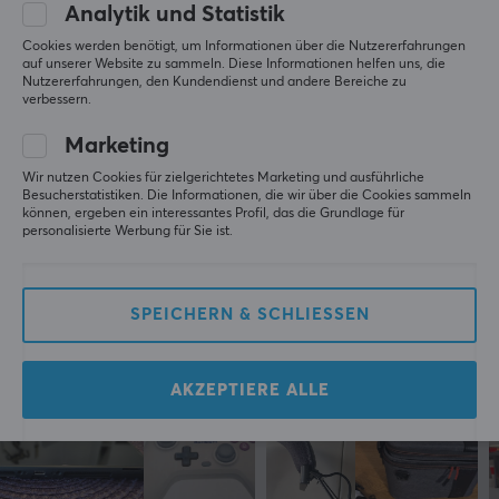
Analytik und Statistik
Es passt alles rein, einschließlich Kabel und 
Cookies werden benötigt, um Informationen über die Nutzererfahrungen
zumindest ein Controller. Habe es mit zwei nicht 
auf unserer Website zu sammeln. Diese Informationen helfen uns, die
getestet. Jetzt traue ich mich, alles mitzunehmen, 
Nutzererfahrungen, den Kundendienst und andere Bereiche zu
wenn ich irgendwohin gehe, also tut es, was es für 
verbessern.
mich soll.
Marketing
Original anzeigen
Wir nutzen Cookies für zielgerichtetes Marketing und ausführliche
Hori Kompakte Aufbewahrungstasche für Nintendo Switch 2
Besucherstatistiken. Die Informationen, die wir über die Cookies sammeln
können, ergeben ein interessantes Profil, das die Grundlage für
vor 8 Monaten
personalisierte Werbung für Sie ist.
1 liken
SPEICHERN & SCHLIESSEN
Mehr aus unserer
Community
AKZEPTIERE ALLE