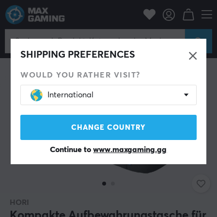
Konsole
Nintendo
Switch Zubehör
Schutzhülle
SHIPPING PREFERENCES
WOULD YOU RATHER VISIT?
International
CHANGE COUNTRY
Continue to
www.maxgaming.gg
HORI
Kompakte Aufbewahrungstasche für