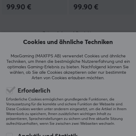
ist ein beliebtes Modell, das sich perfekt für Streamer
99.90 €
99.90 €
eignet und über ein integriertes Ringlicht verfügt, das in
jeder Umgebung für perfekte Ausleuchtung sorgt. Für
Nutzer, die höchste Bildqualität verlangen, gibt es den
Razer Kiyo Pro Ultra, der in 4K-Auflösung mit HDR
Zeigen
1-4
von
4
Produkte
aufnehmen kann. Egal für welche Razer-Webcam Sie
Cookies und ähnliche Techniken
sich entscheiden, Sie können sicher sein, dass Sie ein
qualitativ hochwertiges Produkt erhalten, das Ihre
digitale Präsenz verbessert.
MaxGaming (MAXFPS AB) verwendet Cookies und ähnliche
MEHR ANZEIGEN...
Techniken, um Ihnen die bestmögliche Nutzererfahrung und ein
optimales Gaming-Erlebnis zu bieten.
Nachfolgend können Sie
wählen, ob Sie alle Cookies akzeptieren oder nur bestimmte
Arten von Cookies erlauben möchten.
Erforderlich
Zuletzt angesehen
Erforderliche Cookies ermöglichen grundlegende Funktionen, die
Voraussetzung für die korrekte und sichere Funktion der Webseite sind.
Diese Cookies werden unter anderem eingesetzt, um die Artikel in Ihrem
Warenkorb zu speichern, Ihnen zusätzlichen wichtigen Inhalt zu
präsentieren, Spracheinstellungen zu sichern und Ihre aktuelle Sitzung
aufrechtzuerhalten, wenn Sie zwischen zwei Webseiten wechseln.