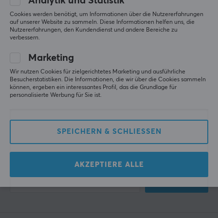
Analytik und Statistik
Cookies werden benötigt, um Informationen über die Nutzererfahrungen
auf unserer Website zu sammeln. Diese Informationen helfen uns, die
Nutzererfahrungen, den Kundendienst und andere Bereiche zu
verbessern.
Marketing
Wir nutzen Cookies für zielgerichtetes Marketing und ausführliche
Besucherstatistiken. Die Informationen, die wir über die Cookies sammeln
können, ergeben ein interessantes Profil, das die Grundlage für
personalisierte Werbung für Sie ist.
Newsletter für Gamer
Mehr als 400.000 Spieler abonnieren heute unseren
SPEICHERN & SCHLIESSEN
Newsletter. Erhalte exklusive Nachrichten,
großartige Angebote und noch mehr!
AKZEPTIERE ALLE
ABONNIEREN