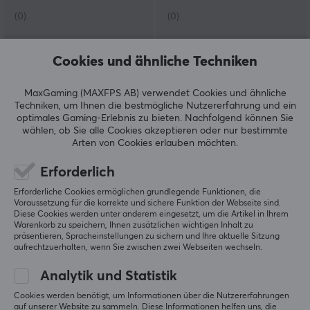
(0)
(0)
32.90 €
47.90 €
Cookies und ähnliche Techniken
MaxGaming (MAXFPS AB) verwendet Cookies und ähnliche
Techniken, um Ihnen die bestmögliche Nutzererfahrung und ein
optimales Gaming-Erlebnis zu bieten.
Nachfolgend können Sie
wählen, ob Sie alle Cookies akzeptieren oder nur bestimmte
Arten von Cookies erlauben möchten.
Erforderlich
Erforderliche Cookies ermöglichen grundlegende Funktionen, die
Phantum
Phantum
Voraussetzung für die korrekte und sichere Funktion der Webseite sind.
Alpha Gaming Mauspad
Alpha Gaming Mauspad
Diese Cookies werden unter anderem eingesetzt, um die Artikel in Ihrem
Warenkorb zu speichern, Ihnen zusätzlichen wichtigen Inhalt zu
XL - Weiß
XL - Schwarz
präsentieren, Spracheinstellungen zu sichern und Ihre aktuelle Sitzung
aufrechtzuerhalten, wenn Sie zwischen zwei Webseiten wechseln.
Analytik und Statistik
(0)
(0)
Cookies werden benötigt, um Informationen über die Nutzererfahrungen
32.90 €
32.90 €
auf unserer Website zu sammeln. Diese Informationen helfen uns, die