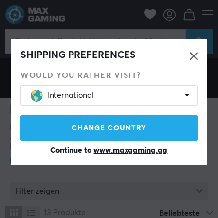
Phantum
SHIPPING PREFERENCES
WOULD YOU RATHER VISIT?
International
Phantum
Phantum ist eine Marke, die Gaming- und kreative
CHANGE COUNTRY
Arbeitsbereiche durch Premiumprodukte mit Fokus auf
Design neu definiert. Das Unternehmen wurde aus
Continue to
www.maxgaming.gg
einer Leidenschaft für ästhetische Eleganz und
praktische Funktionalität gegründet, mit dem Ziel,
Mausmatten zu schaffen, die sowohl fehlerfrei
funktionieren als auch jedem Setup einen
Filter zeigen
anspruchsvollen Stil verleihen. Ihre Philosophie basiert
auf stiller Meisterschaft und ständiger Verbesserung.
13
Produkte
Beliebteste
Genau wie ein Geist ermutigen sie zu Bewegungen mit