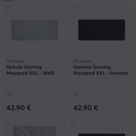
Präzision und Anpassung ohne Mühe – um den Nutzern
zu helfen, die Grenzen zu erweitern und neue Höhen zu
erreichen, diskret und doch kraftvoll.
Phantum
Phantum
Nebula Gaming
Gamma Gaming
Mauspad XXL - Weiß
Mauspad XXL - Schwarz
(0)
(0)
42.90 €
42.90 €