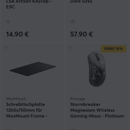
LSA Artisan Keycap -
Dark Grey
ESC
(1)
(9)
14.90 €
57.90 €
SPARE
18%
MaxMount
Pwnage
Schreibtischplatte
Stormbreaker
1200x700mm für
Magnesium Wireless
MaxMount Frame -
Gaming-Maus - Platinum
Schwarz