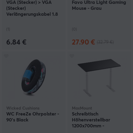
VGA (Stecker) > VGA
Favo Ultra Light Gaming
(Stecker)
Mouse - Grau
Verlängerungskabel 1.8
Meter
(1)
(0)
6.84 €
27.90 €
(32.79 €)
Wicked Cushions
MaxMount
WC FreeZe Ohrpolster -
Schreibtisch
90's Black
Höhenverstellbar
1200x700mm -
Weiß/Schwarz