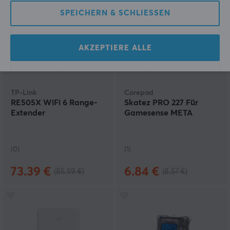
SPARE
14%
SPARE
20%
SPEICHERN & SCHLIESSEN
AKZEPTIERE ALLE
TP-Link
Corepad
RE505X WiFi 6 Range-
Skatez PRO 227 Für
Extender
Gamesense META
(0)
(1)
73.39 €
6.84 €
(85.59 €)
(8.57 €)