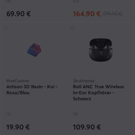
(6)
(21)
69.90 €
164.90 €
(199.90 €)
MaxCustom
Skullcandy
Artisan 3D Resin - Koi -
Rail ANC True Wireless
Rosa/Blau
In-Ear Kopfhörer -
Schwarz
(1)
(0)
19.90 €
109.90 €