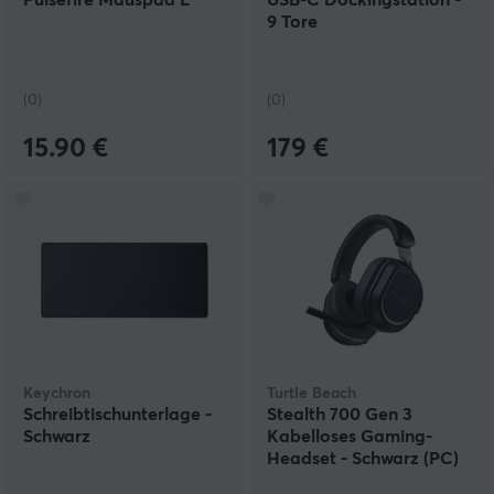
Pulsefire Mauspad L
USB-C Dockingstation -
9 Tore
(0)
(0)
15.90 €
179 €
Keychron
Turtle Beach
Schreibtischunterlage -
Stealth 700 Gen 3
Schwarz
Kabelloses Gaming-
Headset - Schwarz (PC)