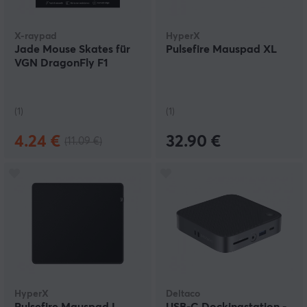
X-raypad
HyperX
Jade Mouse Skates für
Pulsefire Mauspad XL
VGN DragonFly F1
(1)
(1)
4.24 €
32.90 €
(11.09 €)
HyperX
Deltaco