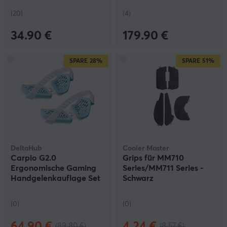
(20)
(4)
34.90 €
179.90 €
SPARE
28%
SPARE
51%
DeltaHub
Cooler Master
Carpio G2.0
Grips für MM710
Ergonomische Gaming
Series/MM711 Series -
Handgelenkauflage Set
Schwarz
- Baby Blue
(0)
(0)
64.90 €
4.24 €
(89.80 €)
(8.57 €)