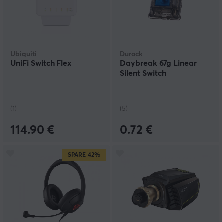
Ubiquiti
Durock
UniFi Switch Flex
Daybreak 67g Linear
Silent Switch
(1)
(5)
114.90 €
0.72 €
SPARE
42%