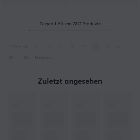
Zeigen
1-60
von
7871
Produkte
«
Vorherige
1
..
76
77
78
79
80
81
82
83
..
132
Nächste
»
Zuletzt angesehen