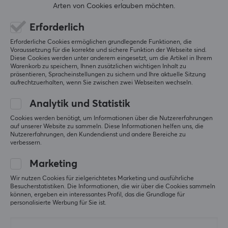
Arten von Cookies erlauben möchten.
0.51 €
8.49 €
Erforderlich
Erforderliche Cookies ermöglichen grundlegende Funktionen, die
Voraussetzung für die korrekte und sichere Funktion der Webseite sind.
Diese Cookies werden unter anderem eingesetzt, um die Artikel in Ihrem
Warenkorb zu speichern, Ihnen zusätzlichen wichtigen Inhalt zu
präsentieren, Spracheinstellungen zu sichern und Ihre aktuelle Sitzung
aufrechtzuerhalten, wenn Sie zwischen zwei Webseiten wechseln.
Analytik und Statistik
Cookies werden benötigt, um Informationen über die Nutzererfahrungen
auf unserer Website zu sammeln. Diese Informationen helfen uns, die
Deltaco
Deltaco
Nutzererfahrungen, den Kundendienst und andere Bereiche zu
UTP Netzwerkkabel
UTP Netzwerkkabel
verbessern.
Cat6 2m Weiß
Cat6 0,3m Weiß
Marketing
Wir nutzen Cookies für zielgerichtetes Marketing und ausführliche
(0)
(0)
Besucherstatistiken. Die Informationen, die wir über die Cookies sammeln
können, ergeben ein interessantes Profil, das die Grundlage für
personalisierte Werbung für Sie ist.
5.11 €
3.38 €