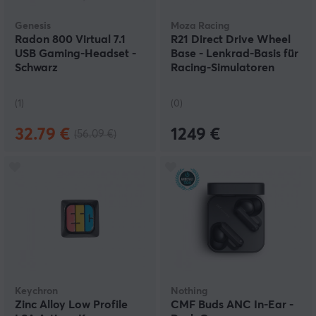
Genesis
Moza Racing
Radon 800 Virtual 7.1
R21 Direct Drive Wheel
USB Gaming-Headset -
Base - Lenkrad-Basis für
Schwarz
Racing-Simulatoren
(1)
(0)
32.79 €
1249 €
(56.09 €)
Keychron
Nothing
Zinc Alloy Low Profile
CMF Buds ANC In-Ear -