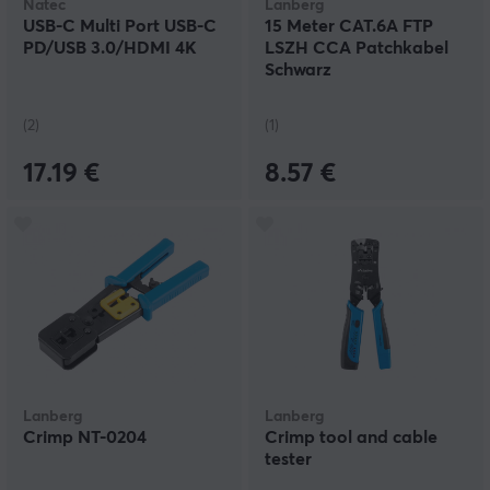
Natec
Lanberg
USB-C Multi Port USB-C
15 Meter CAT.6A FTP
PD/USB 3.0/HDMI 4K
LSZH CCA Patchkabel
Schwarz
(2)
(1)
17.19 €
8.57 €
Lanberg
Lanberg
Crimp NT-0204
Crimp tool and cable
tester