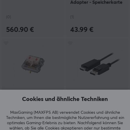
Adapter - Speicherkarte
(0)
(1)
560.90 €
43.99 €
Kailh
Lanberg
Cookies und ähnliche Techniken
Choc Low Profile - Pink
DisplayPort auf HDMI
Pro
Kabel FHD - Schwarz -
1.8m
MaxGaming (MAXFPS AB) verwendet Cookies und ähnliche
Techniken, um Ihnen die bestmögliche Nutzererfahrung und ein
optimales Gaming-Erlebnis zu bieten.
Nachfolgend können Sie
(4)
(6)
wählen, ob Sie alle Cookies akzeptieren oder nur bestimmte