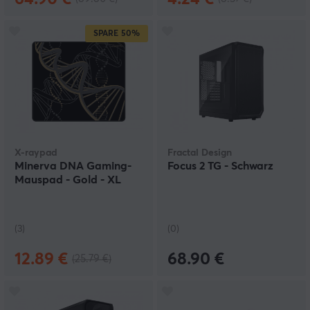
SPARE
50%
X-raypad
Fractal Design
Minerva DNA Gaming-
Focus 2 TG - Schwarz
Mauspad - Gold - XL
(3)
(0)
12.89 €
68.90 €
(25.79 €)