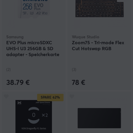
Samsung
Wuque Studio
EVO Plus microSDXC
Zoom75 - Tri-mode Flex
UHS-I U3 256GB & SD
Cut Hotswap RGB
adapter - Speicherkarte
(2)
(3)
38.79 €
78 €
SPARE
62%