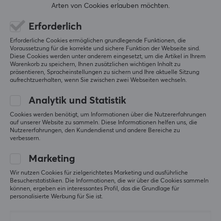
Arten von Cookies erlauben möchten.
62.90 €
229.90 €
Erforderlich
Erforderliche Cookies ermöglichen grundlegende Funktionen, die
Voraussetzung für die korrekte und sichere Funktion der Webseite sind.
Diese Cookies werden unter anderem eingesetzt, um die Artikel in Ihrem
Warenkorb zu speichern, Ihnen zusätzlichen wichtigen Inhalt zu
präsentieren, Spracheinstellungen zu sichern und Ihre aktuelle Sitzung
aufrechtzuerhalten, wenn Sie zwischen zwei Webseiten wechseln.
Analytik und Statistik
Cookies werden benötigt, um Informationen über die Nutzererfahrungen
auf unserer Website zu sammeln. Diese Informationen helfen uns, die
Samsung
KBDfans
Nutzererfahrungen, den Kundendienst und andere Bereiche zu
59100 PRO M.2 NVMe
Holy60 - Anodized Pine
verbessern.
Gen5 SSD - 1TB
Green
Marketing
Wir nutzen Cookies für zielgerichtetes Marketing und ausführliche
(0)
(6)
Besucherstatistiken. Die Informationen, die wir über die Cookies sammeln
können, ergeben ein interessantes Profil, das die Grundlage für
personalisierte Werbung für Sie ist.
219 €
147.90 €