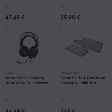
(0)
(1)
47.49 €
25.90 €
Genesis
Wuque Studio
Neon 613 G2 Gaming-
Zoom75 TIGA Barebone
Headset RGB - Schwarz
Hotswap - Milk Tea
(0)
(0)
34.49 €
245 €