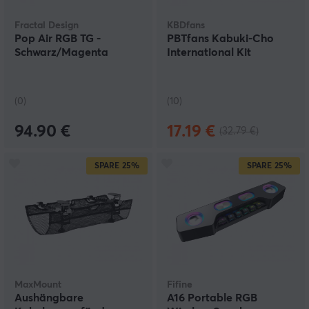
Fractal Design
KBDfans
Pop Air RGB TG -
PBTfans Kabuki-Cho
Schwarz/Magenta
International Kit
(0)
(10)
94.90 €
17.19 €
(32.79 €)
SPARE
25%
SPARE
25%
MaxMount
Fifine
Aushängbare
A16 Portable RGB