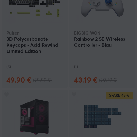
Pulsar
BIGBIG WON
3D Polycarbonate
Rainbow 2 SE Wireless
Keycaps - Acid Rewind
Controller - Blau
Limited Edition
(3)
(1)
49.90 €
43.19 €
(89.99 €)
(60.49 €)
SPARE
48%