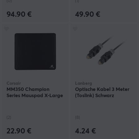
(0)
(1)
94.90 €
49.90 €
Corsair
Lanberg
MM350 Champion
Optische Kabel 3 Meter
Series Mauspad X-Large
(Toslink) Schwarz
(2)
(8)
22.90 €
4.24 €