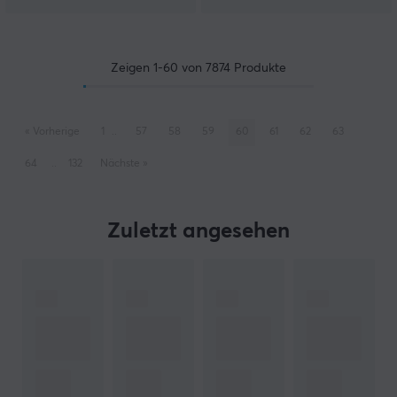
Zeigen
1-60
von
7874
Produkte
«
Vorherige
1
..
57
58
59
60
61
62
63
64
..
132
Nächste
»
Zuletzt angesehen