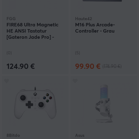
FGG
Haute42
FIRE68 Ultra Magnetic
M16 Plus Arcade-
HE ANSI Tastatur
Controller - Grau
[Gateron Jade Pro] -
Scientific Bubble
(0)
(5)
124.90 €
99.90 €
(174.90 €)
8Bitdo
Asus