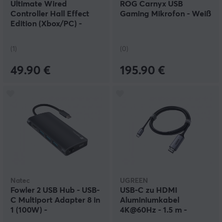
Ultimate Wired
ROG Carnyx USB
Controller Hall Effect
Gaming Mikrofon - Weiß
Edition (Xbox/PC) -
Weiß
(1)
(0)
49.90 €
195.90 €
Natec
UGREEN
Fowler 2 USB Hub - USB-
USB-C zu HDMI
C Multiport Adapter 8 in
Aluminiumkabel
1 (100W) -
4K@60Hz - 1.5 m -
Dockingstation
Grau/Schwarz