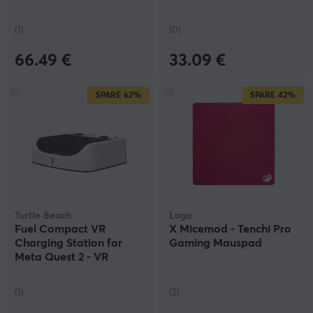
WLAN-Adapter
(1)
(0)
66.49 €
33.09 €
SPARE
62%
SPARE
42%
Turtle Beach
Loga
Fuel Compact VR
X Micemod - Tenchi Pro
Charging Station for
Gaming Mauspad
Meta Quest 2 - VR
Ladestation
(1)
(2)