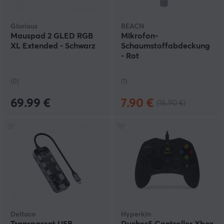
Glorious
BEACN
Mauspad 2 GLED RGB
Mikrofon-
XL Extended - Schwarz
Schaumstoffabdeckung
- Rot
(0)
(1)
69.99 €
7.90 €
(16.90 €)
Deltaco
Hyperkin