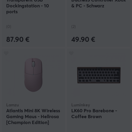
Transparent USB
DuchesS Controller Xbox
Dockingstation - 10
& PC - Schwarz
ports
(0)
(2)
87.90 €
49.90 €
Lamzu
Luminkey
Atlantis Mini 8K Wireless
LK60 Pro Barebone -
Gaming Maus - Hellrosa
Coffee Brown
[Champion Edition]