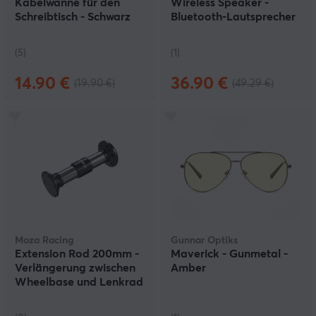
Kabelwanne für den
Wireless Speaker -
Schreibtisch - Schwarz
Bluetooth-Lautsprecher
Kabelführung
(5)
(1)
14.90 €
36.90 €
(19.90 €)
(49.29 €)
Moza Racing
Gunnar Optiks
Extension Rod 200mm -
Maverick - Gunmetal -
Verlängerung zwischen
Amber
Wheelbase und Lenkrad