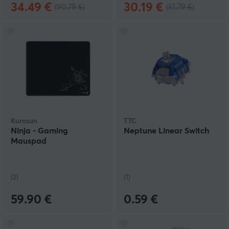
34.49 €
30.19 €
(90.79 €)
(51.79 €)
Kurosun
TTC
Ninja - Gaming
Neptune Linear Switch
Mauspad
(2)
(1)
59.90 €
0.59 €