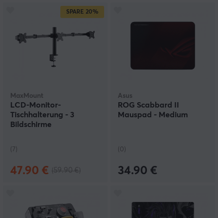
SPARE
20%
MaxMount
Asus
LCD-Monitor-
ROG Scabbard II
Tischhalterung - 3
Mauspad - Medium
Bildschirme
(7)
(0)
47.90 €
34.90 €
(59.90 €)