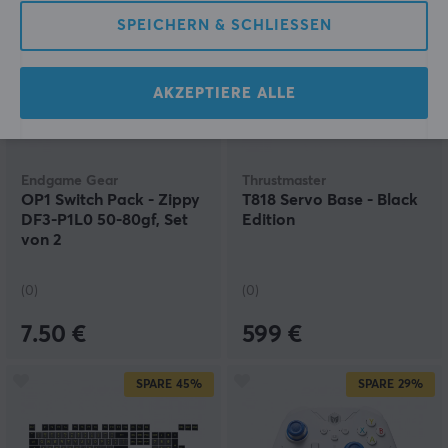
SPEICHERN & SCHLIESSEN
AKZEPTIERE ALLE
Endgame Gear
Thrustmaster
OP1 Switch Pack - Zippy
T818 Servo Base - Black
DF3-P1L0 50-80gf, Set
Edition
von 2
(0)
(0)
7.50 €
599 €
SPARE
45%
SPARE
29%