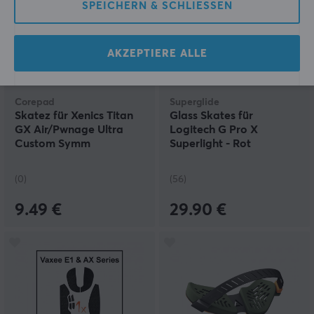
SPEICHERN & SCHLIESSEN
AKZEPTIERE ALLE
Corepad
Superglide
Skatez für Xenics Titan
Glass Skates für
GX Air/Pwnage Ultra
Logitech G Pro X
Custom Symm
Superlight - Rot
(0)
(56)
9.49 €
29.90 €