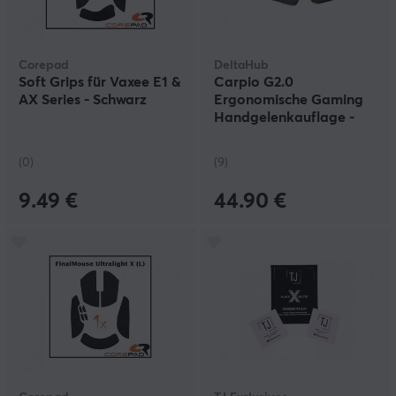
Corepad
DeltaHub
Soft Grips für Vaxee E1 &
Carpio G2.0
AX Series - Schwarz
Ergonomische Gaming
Handgelenkauflage -
Right - L - Olive Green
(0)
(9)
9.49 €
44.90 €