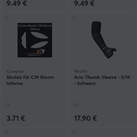
9.49 €
9.49 €
Corepad
Wraith
Skatez für CM Storm
Arm Thumb Sleeve - S/M
Inferno
- Schwarz
(1)
(1)
3.71 €
17.90 €