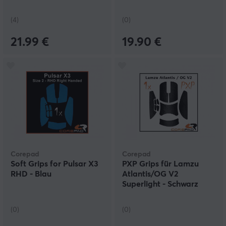
(4)
(0)
21.99 €
19.90 €
Corepad
Corepad
Soft Grips for Pulsar X3
PXP Grips für Lamzu
RHD - Blau
Atlantis/OG V2
Superlight - Schwarz
(0)
(0)