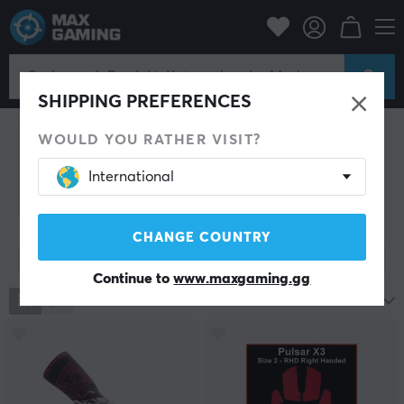
PC-Zubehör
Mäuse & Zubehör
Mäuse & Zubehör
SHIPPING PREFERENCES
Gaming-Maus
Maus-Skates
Mouse Bungee
Handgelenkauflage
Arm Sleeve
Maus-Kabel
WOULD YOU RATHER VISIT?
Mausgriffe
Gaming-Bundle
Reinigung
International
Weiteres Zubehör
CHANGE COUNTRY
Filter zeigen
Continue to
www.maxgaming.gg
2255
Produkte
Beliebteste