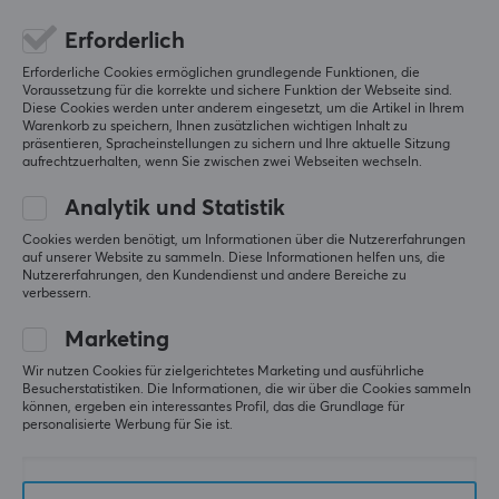
Erforderlich
Erforderliche Cookies ermöglichen grundlegende Funktionen, die
Voraussetzung für die korrekte und sichere Funktion der Webseite sind.
Diese Cookies werden unter anderem eingesetzt, um die Artikel in Ihrem
Warenkorb zu speichern, Ihnen zusätzlichen wichtigen Inhalt zu
präsentieren, Spracheinstellungen zu sichern und Ihre aktuelle Sitzung
aufrechtzuerhalten, wenn Sie zwischen zwei Webseiten wechseln.
Analytik und Statistik
Cookies werden benötigt, um Informationen über die Nutzererfahrungen
Pulsar
Pulsar
auf unserer Website zu sammeln. Diese Informationen helfen uns, die
X2 Wireless Gaming-
X2 Mini Wireless
Nutzererfahrungen, den Kundendienst und andere Bereiche zu
Maus - Grün - Founder's
Gaming-Maus - Grün -
verbessern.
Edition
Founder's Edition
Marketing
(56)
(69)
Wir nutzen Cookies für zielgerichtetes Marketing und ausführliche
Besucherstatistiken. Die Informationen, die wir über die Cookies sammeln
können, ergeben ein interessantes Profil, das die Grundlage für
119.95 €
119.95 €
personalisierte Werbung für Sie ist.