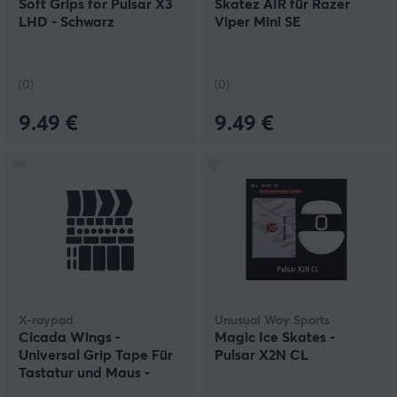
Soft Grips for Pulsar X3
Skatez AIR für Razer
LHD - Schwarz
Viper Mini SE
(0)
(0)
9.49 €
9.49 €
X-raypad
Unusual Way Sports
Cicada Wings -
Magic Ice Skates -
Universal Grip Tape Für
Pulsar X2N CL
Tastatur und Maus -
Schwarz