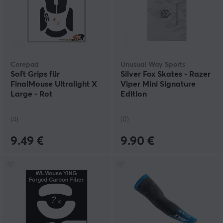
Corepad
Unusual Way Sports
Soft Grips für
Silver Fox Skates - Razer
FinalMouse Ultralight X
Viper Mini Signature
Large - Rot
Edition
(4)
(0)
9.49 €
9.90 €