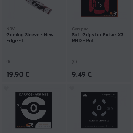
NRV
Corepad
Gaming Sleeve - New
Soft Grips for Pulsar X3
Edge - L
RHD - Rot
(1)
(0)
19.90 €
9.49 €