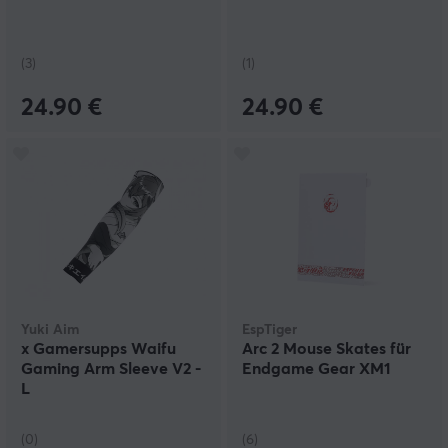
(3)
(1)
24.90 €
24.90 €
Yuki Aim
EspTiger
x Gamersupps Waifu
Arc 2 Mouse Skates für
Gaming Arm Sleeve V2 -
Endgame Gear XM1
L
(0)
(6)