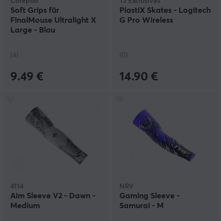
Corepad
TJ Exclusives
Soft Grips für
PlastiX Skates - Logitech
FinalMouse Ultralight X
G Pro Wireless
Large - Blau
(4)
(0)
9.49 €
14.90 €
4114
NRV
Aim Sleeve V2 - Dawn -
Gaming Sleeve -
Medium
Samurai - M