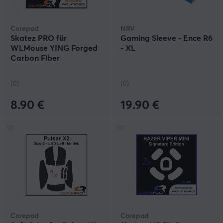
Corepad
NRV
Skatez PRO für
Gaming Sleeve - Ence R6
WLMouse YING Forged
- XL
Carbon Fiber
(0)
(0)
8.90 €
19.90 €
Corepad
Corepad