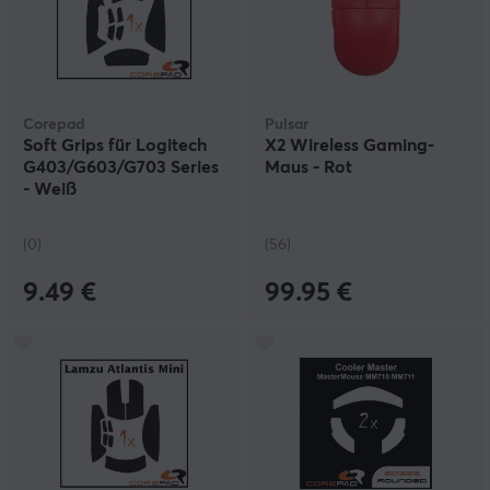
Corepad
Pulsar
Soft Grips für Logitech
X2 Wireless Gaming-
G403/G603/G703 Series
Maus - Rot
- Weiß
(0)
(56)
9.49 €
99.95 €