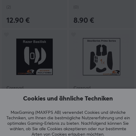
(2)
(0)
12.90 €
8.90 €
Corepad
Corepad
Skatez PRO Für Razer
Soft Grips für SteelSeries
Cookies und ähnliche Techniken
Basilisk
Prime Series - Blau
MaxGaming (MAXFPS AB) verwendet Cookies und ähnliche
Techniken, um Ihnen die bestmögliche Nutzererfahrung und ein
(1)
(1)
optimales Gaming-Erlebnis zu bieten.
Nachfolgend können Sie
wählen, ob Sie alle Cookies akzeptieren oder nur bestimmte
9.49 €
9.49 €
Arten von Cookies erlauben möchten.