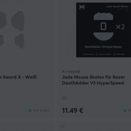
X-raypad
r Sword X - Weiß
Jade Mouse Skates für Razer
DeathAdder V3 HyperSpeed
(0)
11.49 €
Auf Lager
A