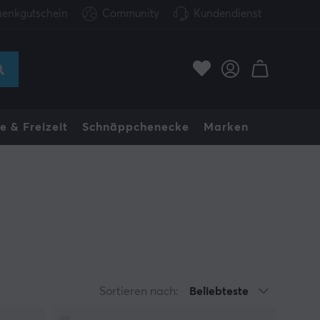
enkgutschein
Community
Kundendienst
e & Freizeit
Schnäppchenecke
Marken
Sortieren nach:
Beliebteste