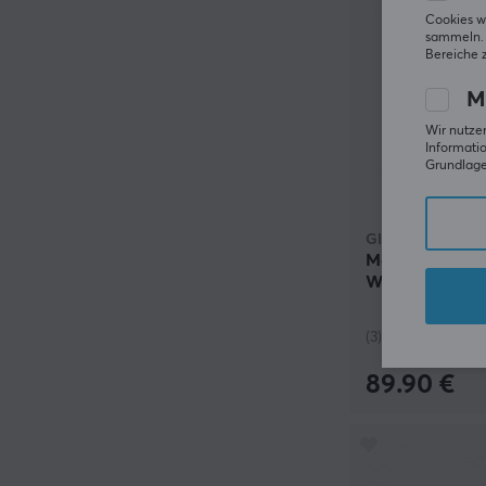
Cookies w
sammeln. 
Bereiche 
M
Wir nutzen
Informatio
Grundlage 
Glorious
Model D- Wire
Weiß
(3)
89.90 €