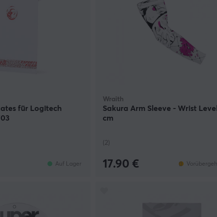
Wraith
ates für Logitech
Sakura Arm Sleeve - Wrist Level
703
cm
(2)
17.90 €
Auf Lager
Vorübergeh