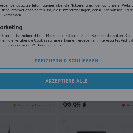
erden benötigt, um Informationen über die Nutzererfahrungen auf unserer Websit
Diese Informationen helfen uns, die Nutzererfahrungen, den Kundendienst und a
zu verbessern.
arketing
 Cookies für zielgerichtetes Marketing und ausführliche Besucherstatistiken. Die
nen, die wir über die Cookies sammeln können, ergeben ein interessantes Profil, d
für personalisierte Werbung für Sie ist.
SPEICHERN & SCHLIESSEN
Pulsar
less Gaming-Maus -
X2 Wireless Gaming-Maus - Pr
Black
AKZEPTIERE ALLE
(56)
99.95 €
Vorübergehend aus
Aus