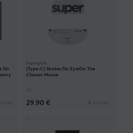
Superglide
e für
(Type-C) Skates für ZywOo The
Heavy
Chosen Mouse
(0)
29.90 €
uf Lager
Auf Lager