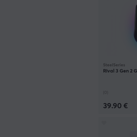
SteelSeries
Rival 3 Gen 2
(0)
39.90 €