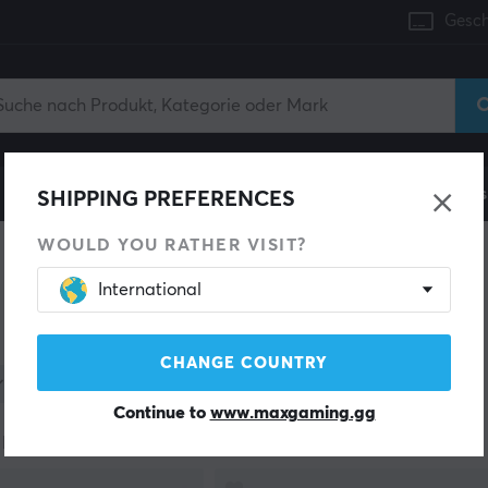
Gesch
Konsole
Gaming-Stühle
Handyzubehör
Zuhaus
SHIPPING PREFERENCES
WOULD YOU RATHER VISIT?
International
 & Zubehör
CHANGE COUNTRY
Kategorie
Farbe
Lagerbestand
Continue to
www.maxgaming.gg
Produkte