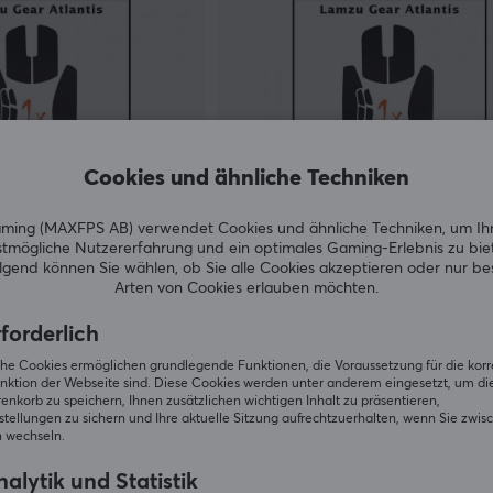
Cookies und ähnliche Techniken
ing (MAXFPS AB) verwendet Cookies und ähnliche Techniken, um Ih
tmögliche Nutzererfahrung und ein optimales Gaming-Erlebnis zu bie
Corepad
gend können Sie wählen, ob Sie alle Cookies akzeptieren oder nur b
Lamzu Atlantis - Blau
Soft Grips für Lamzu Atlantis -
Arten von Cookies erlauben möchten.
Orange
forderlich
(1)
iche Cookies ermöglichen grundlegende Funktionen, die Voraussetzung für die kor
nktion der Webseite sind. Diese Cookies werden unter anderem eingesetzt, um die 
9.49 €
Auf Lager
A
nkorb zu speichern, Ihnen zusätzlichen wichtigen Inhalt zu präsentieren,
tellungen zu sichern und Ihre aktuelle Sitzung aufrechtzuerhalten, wenn Sie zwis
 wechseln.
alytik und Statistik