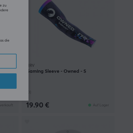
e zu
ndere
as die
NRV
emium
Gaming Sleeve - Owned - S
(0)
19.90 €
verkauft
Auf Lager