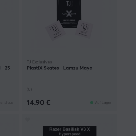
TJ Exclusives
 - 25
PlastiX Skates - Lamzu Maya
(0)
14.90 €
end aus
Auf Lager