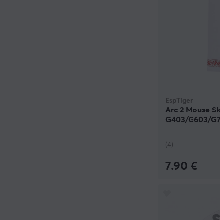
EspTiger
Arc 2 Mouse Sk
G403/G603/G
(4)
7.90 €