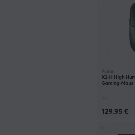
Pulsar
X2-H High Hum
Gaming-Maus -
Edition
(17)
129.95 €