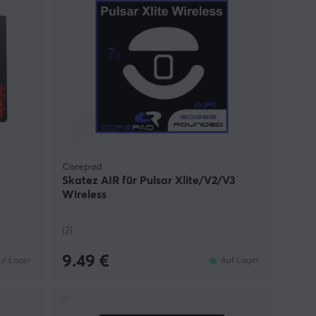
Corepad
Skatez AIR für Pulsar Xlite/V2/V3
Wireless
(2)
9.49 €
uf Lager
Auf Lager