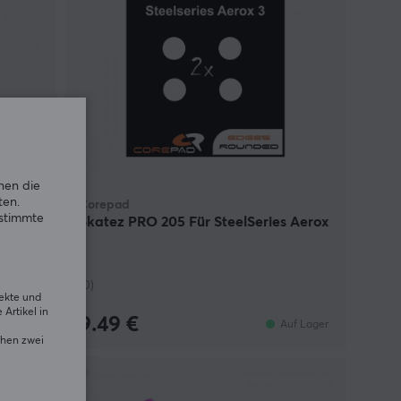
nen die
ten.
Corepad
estimmte
Skatez PRO 205 Für SteelSeries Aerox
3
(0)
rekte und
Artikel in
9.49 €
uf Lager
Auf Lager
chen zwei