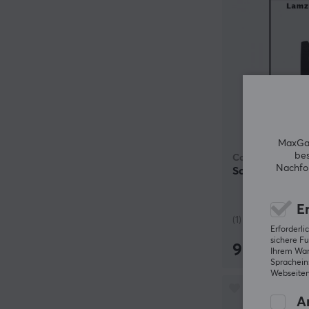
MaxGam
bes
Corepad
Nachfol
Soft Grips für 
Er
(1)
Erforderl
sichere Fu
9.49 €
Ihrem Ware
Spracheins
Webseiten
An