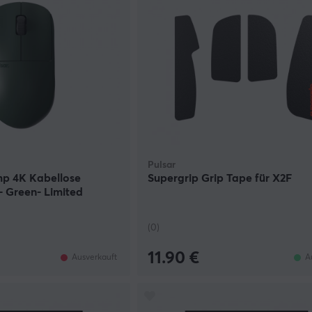
Pulsar
p 4K Kabellose
Supergrip Grip Tape für X2F
 Green- Limited
(0)
11.90 €
Ausverkauft
A