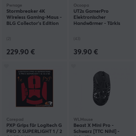
Pwnage
Ocoopa
Stormbreaker 4K
UT2s GamerPro
Wireless Gaming-Maus -
Elektronischer
BLG Collector's Edition
Handwärmer - Türkis
(2)
(43)
229.90 €
39.90 €
Corepad
WLMouse
PXP Grips für Logitech G
Beast X Mini Pro -
PRO X SUPERLIGHT 1 / 2
Schwarz [TTC Nihil] -