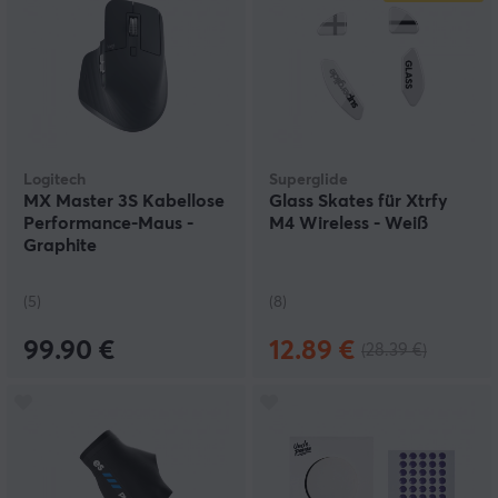
Logitech
Superglide
MX Master 3S Kabellose
Glass Skates für Xtrfy
Performance-Maus -
M4 Wireless - Weiß
Graphite
(5)
(8)
99.90 €
12.89 €
(28.39 €)