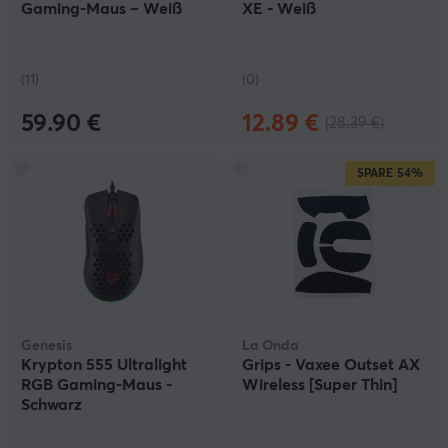
Gaming-Maus – Weiß
XE - Weiß
(11)
(0)
59.90 €
12.89 €
(28.39 €)
SPARE
54%
Genesis
La Onda
Krypton 555 Ultralight
Grips - Vaxee Outset AX
RGB Gaming-Maus -
Wireless [Super Thin]
Schwarz