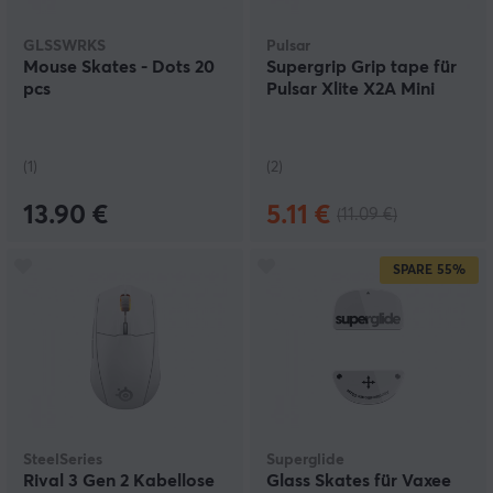
GLSSWRKS
Pulsar
Mouse Skates - Dots 20
Supergrip Grip tape für
pcs
Pulsar Xlite X2A Mini
(1)
(2)
13.90 €
5.11 €
(11.09 €)
SPARE
55%
SteelSeries
Superglide
Rival 3 Gen 2 Kabellose
Glass Skates für Vaxee