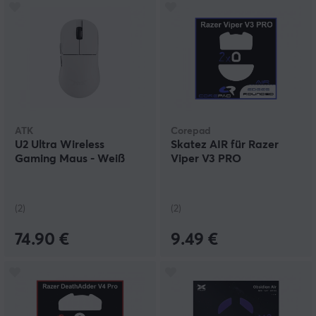
ATK
Corepad
U2 Ultra Wireless
Skatez AIR für Razer
Gaming Maus - Weiß
Viper V3 PRO
(2)
(2)
74.90 €
9.49 €