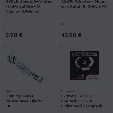
HYPER Donuts G+Skatez
AX200 Adapter – Maus
- Universal Use - Ø
& Tastatur für Switch/PC
9.5mm - 0.90mm /
0.75mm
(0)
(0)
9.90 €
42.90 €
NRV
Corepad
Gaming Sleeve -
Skatez CTRL Für
MasterPiece Likefac -
Logitech G502 X
3XL
Lightspeed / Logitech
G502 X PLUS Wireless