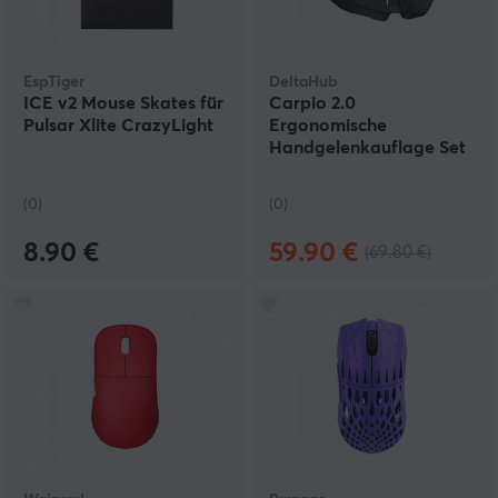
EspTiger
DeltaHub
ICE v2 Mouse Skates für
Carpio 2.0
Pulsar Xlite CrazyLight
Ergonomische
Handgelenkauflage Set
- L - Schwarz
(0)
(0)
8.90 €
59.90 €
(69.80 €)