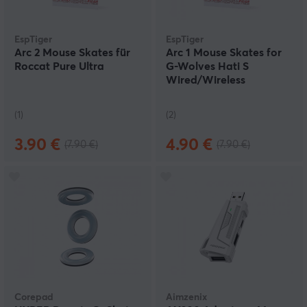
EspTiger
EspTiger
Arc 2 Mouse Skates für
Arc 1 Mouse Skates for
Roccat Pure Ultra
G-Wolves Hati S
Wired/Wireless
(1)
(2)
3.90 €
4.90 €
(7.90 €)
(7.90 €)
Corepad
Aimzenix