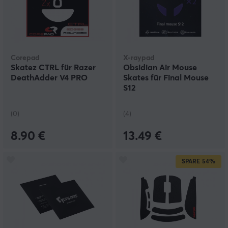
Corepad
X-raypad
Skatez CTRL für Razer
Obsidian Air Mouse
DeathAdder V4 PRO
Skates für Final Mouse
S12
(0)
(4)
8.90 €
13.49 €
SPARE
54%