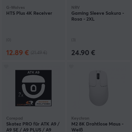
G-Wolves
NRV
HTS Plus 4K Receiver
Gaming Sleeve Sakura -
Rosa - 2XL
(0)
(3)
12.89 €
24.90 €
(21.49 €)
Corepad
Keychron
Skatez PRO für ATK A9 /
M2 8K Drahtlose Maus -
A9 SE / A9 PLUS / A9
Weiß