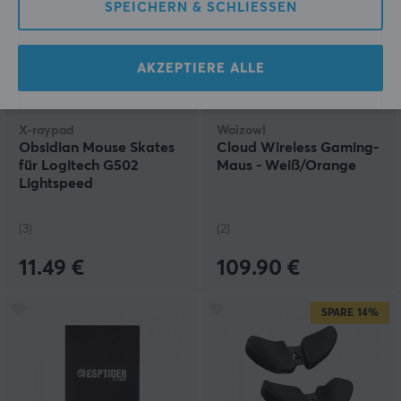
SPEICHERN & SCHLIESSEN
AKZEPTIERE ALLE
X-raypad
Waizowl
Obsidian Mouse Skates
Cloud Wireless Gaming-
für Logitech G502
Maus - Weiß/Orange
Lightspeed
(3)
(2)
11.49 €
109.90 €
SPARE
14%