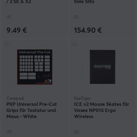
/ 2 SE & X2
Side Slits
SUPERSTRIKE - Rot
(9)
(2)
9.49 €
154.90 €
Corepad
EspTiger
PXP Universal Pre-Cut
ICE v2 Mouse Skates für
Grips für Tastatur und
Vaxee NP01S Ergo
Maus - White
Wireless
(11)
(0)