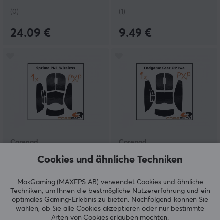
(0)
(1)
24.09 €
9.49 €
Corepad
Corepad
PXP Grips für Sprime
PXP Grips für Endgame
Cookies und ähnliche Techniken
PM1 - Schwarz
Gear
OP1/8K/RGB/OP1we -
Weiß
MaxGaming (MAXFPS AB) verwendet Cookies und ähnliche
Techniken, um Ihnen die bestmögliche Nutzererfahrung und ein
(0)
(2)
optimales Gaming-Erlebnis zu bieten.
Nachfolgend können Sie
wählen, ob Sie alle Cookies akzeptieren oder nur bestimmte
9.49 €
9.49 €
Arten von Cookies erlauben möchten.