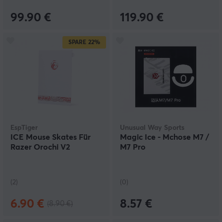
99.90 €
119.90 €
SPARE
22%
EspTiger
Unusual Way Sports
ICE Mouse Skates Für
Magic Ice - Mchose M7 /
Razer Orochi V2
M7 Pro
(2)
(0)
6.90 €
8.57 €
(8.90 €)