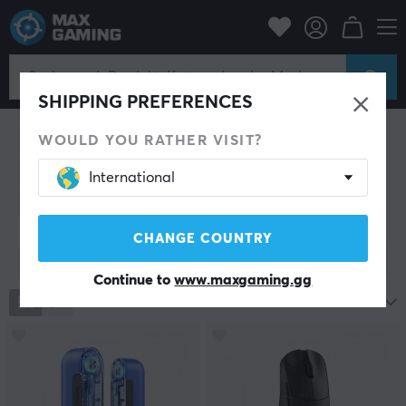
PC-Zubehör
Mäuse & Zubehör
Mäuse & Zubehör
SHIPPING PREFERENCES
Gaming-Maus
Maus-Skates
Mouse Bungee
Handgelenkauflage
Arm Sleeve
Maus-Kabel
WOULD YOU RATHER VISIT?
Mausgriffe
Gaming-Bundle
Reinigung
International
Weiteres Zubehör
CHANGE COUNTRY
Filter zeigen
Continue to
www.maxgaming.gg
2255
Produkte
Beliebteste