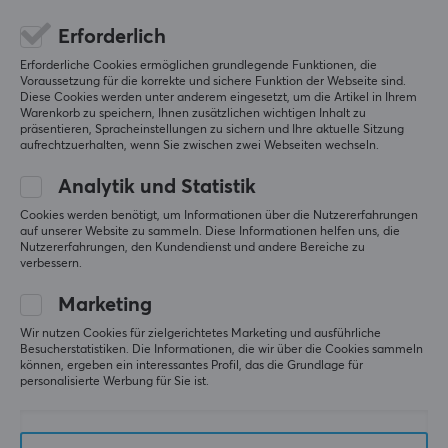
Erforderlich
Erforderliche Cookies ermöglichen grundlegende Funktionen, die
Voraussetzung für die korrekte und sichere Funktion der Webseite sind.
Diese Cookies werden unter anderem eingesetzt, um die Artikel in Ihrem
Warenkorb zu speichern, Ihnen zusätzlichen wichtigen Inhalt zu
präsentieren, Spracheinstellungen zu sichern und Ihre aktuelle Sitzung
aufrechtzuerhalten, wenn Sie zwischen zwei Webseiten wechseln.
Analytik und Statistik
Cookies werden benötigt, um Informationen über die Nutzererfahrungen
4114
EspTiger
auf unserer Website zu sammeln. Diese Informationen helfen uns, die
Aim Sleeve V2 - Dusk -
ICE v2 Mouse Skates
Nutzererfahrungen, den Kundendienst und andere Bereiche zu
Small
zum Razer Cobra Pro
verbessern.
Marketing
(0)
(0)
Wir nutzen Cookies für zielgerichtetes Marketing und ausführliche
Besucherstatistiken. Die Informationen, die wir über die Cookies sammeln
können, ergeben ein interessantes Profil, das die Grundlage für
21.99 €
8.90 €
personalisierte Werbung für Sie ist.