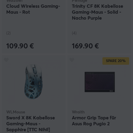
Waizowl
Pwnage
Cloud Wireless Gaming-
Trinity CF 8K Kabellose
Maus - Rot
Gaming-Maus - Solid -
Nacho Purple
(2)
(4)
109.90 €
169.90 €
SPARE
20%
WLMouse
Wraith
Sword X 8K Kabellose
Armor Grip Tape für
Gaming-Maus -
Asus Rog Pugio 2
Sapphire [TTC Nihil]