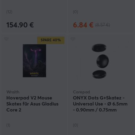
(12)
(0)
154.90 €
6.84 €
(8.57 €)
SPARE
40%
Wraith
Corepad
Hoverpad V2 Mouse
ONYX Dots G+Skatez -
Skates für Asus Gladius
Universal Use - Ø 6.5mm
Core 2
- 0.90mm / 0.75mm
(1)
(0)