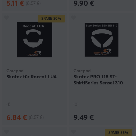
5.11 €
9.90 €
(8.57 €)
SPARE
20%
Corepad
Corepad
Skatez für Roccat LUA
Skatez PRO 118 ST-
ShirtlSeries Sensei 310
(1)
(0)
6.84 €
9.49 €
(8.57 €)
SPARE
55%