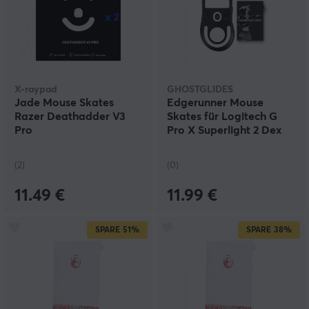
X-raypad
GHOSTGLIDES
Jade Mouse Skates
Edgerunner Mouse
Razer Deathadder V3
Skates für Logitech G
Pro
Pro X Superlight 2 Dex
(2)
(0)
11.49 €
11.99 €
SPARE
51%
SPARE
38%