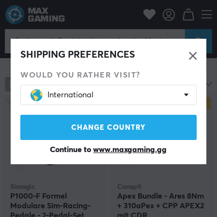
PC-Zubehör
Gamepad
PC-Lenkräder
PC-Lenkräder
SHIPPING PREFERENCES
Filter zeigen
WOULD YOU RATHER VISIT?
246
Produkte
Beliebteste
International
SPARE
18%
CHANGE COUNTRY
Continue to
www.maxgaming.gg
Simagic
Conspit
P1000-F Formel
Apex Bundle - Ares 8Nm
Modulare Sim-Racing-
+ 310aPex + CPP APEX2
Pedale - 2-Pedal-Set
mit CDR