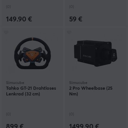
(0)
(0)
149.90 €
59 €
Simucube
Simucube
Tahko GT-21 Drahtloses
2 Pro Wheelbase (25
Lenkrad (32 cm)
Nm)
(0)
(0)
899 €
1499.90 €