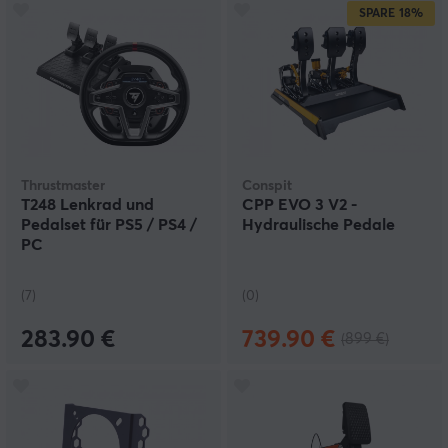
SPARE
18%
Thrustmaster
Conspit
T248 Lenkrad und
CPP EVO 3 V2 -
Pedalset für PS5 / PS4 /
Hydraulische Pedale
PC
(7)
(0)
283.90 €
739.90 €
(899 €)