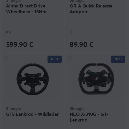
Simagic
Simagic
Alpha Direct Drive
QR-A Quick Release
Wheelbase - 15Nm
Adapter
(0)
(0)
599.90 €
89.90 €
NEU
NEU
Simagic
Simagic
GTS Lenkrad - Wildleder
NEO X-310G - GT-
Lenkrad