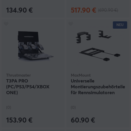
134.90 €
517.90 €
(690.90 €)
NEU
Thrustmaster
MaxMount
T3PA PRO
Universelle
(PC/PS3/PS4/XBOX
Montierungszubehörteile
ONE)
für Rennsimulatoren
(0)
(0)
153.90 €
60.90 €