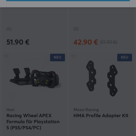
CES Not-Aus
CPP APEX Kupplung
(0)
(0)
51.90 €
42.90 €
(51.90 €)
NEU
NEU
Hori
Moza Racing
Racing Wheel APEX
HMA Profile Adapter Kit
Formula für Playstation
5 (PS5/PS4/PC)