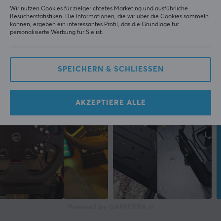
Gelb, Schwarz
Wir nutzen Cookies für zielgerichtetes Marketing und ausführliche
Besucherstatistiken. Die Informationen, die wir über die Cookies sammeln
können, ergeben ein interessantes Profil, das die Grundlage für
GARANTIE
personalisierte Werbung für Sie ist.
Herstellergarantie
1 jahr garantie
SPEICHERN & SCHLIESSEN
AKZEPTIERE ALLE
Powered by GAMIFIERA.®