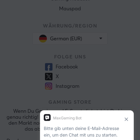
Mauspad
WÄHRUNG/REGION
German (EUR)
FOLGE UNS
Facebook
X
Instagram
GAMING STORE
Wenn Du Gaming und E-Sports liebst, bist Du hier
genau richtig! Bei MaxGaming durchforsten wir ständig
den Markt nach den aktuellsten Spielen, damit wir Dir
das absolut Beste präsentieren können.