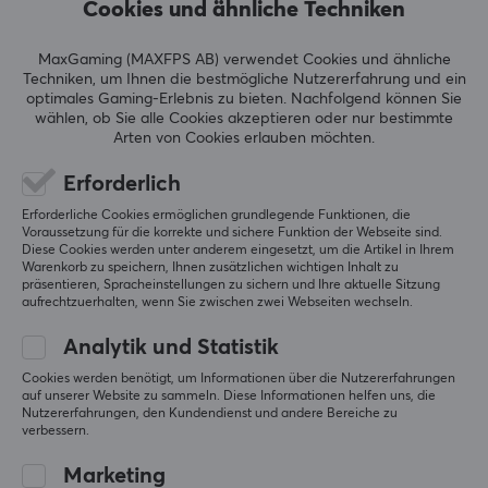
eingesetzt, was Conspit als Brücke zwischen der
0.0
Cookies und ähnliche Techniken
4
0%
virtuellen und der realen Rennwelt positioniert.
3
0%
2
0%
MaxGaming (MAXFPS AB) verwendet Cookies und ähnliche
Basierend auf 0 Bewertungen
1
0%
Techniken, um Ihnen die bestmögliche Nutzererfahrung und ein
Bekannt für kompromisslose Qualität, Leistung und
optimales Gaming-Erlebnis zu bieten.
Nachfolgend können Sie
Innovation. Mit fortschrittlichen Lenkradbases, Pedalen,
wählen, ob Sie alle Cookies akzeptieren oder nur bestimmte
GEBE EINE BEWERTUNG AB
Rigs und Zubehör schafft das Unternehmen ein
Arten von Cookies erlauben möchten.
authentisches und fesselndes Erlebnis für Enthusiasten
Erforderlich
und Profifahrer. Die Philosophie hinter Conspits Arbeit
Erforderliche Cookies ermöglichen grundlegende Funktionen, die
ist es, Präzisionstechnik mit Leidenschaft für Motorsport
Mehr aus unserer
Voraussetzung für die korrekte und sichere Funktion der Webseite sind.
zu vereinen. Jedes Detail ist auf maximale
Diese Cookies werden unter anderem eingesetzt, um die Artikel in Ihrem
Warenkorb zu speichern, Ihnen zusätzlichen wichtigen Inhalt zu
Community
Realitätsnähe, Haltbarkeit und Komfort ausgelegt –
präsentieren, Spracheinstellungen zu sichern und Ihre aktuelle Sitzung
damit sich der Fahrer auf das Wesentliche
aufrechtzuerhalten, wenn Sie zwischen zwei Webseiten wechseln.
konzentrieren kann: das Gewinnen.
Analytik und Statistik
Cookies werden benötigt, um Informationen über die Nutzererfahrungen
TECHNISCHE DATEN
auf unserer Website zu sammeln. Diese Informationen helfen uns, die
Nutzererfahrungen, den Kundendienst und andere Bereiche zu
EIGENSCHAFTEN
verbessern.
Farbe
Marketing