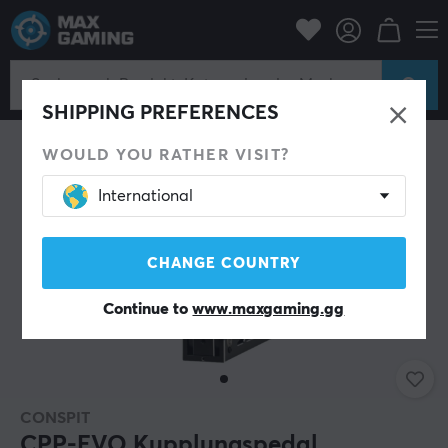
PC-Zubehör
Gamepad
PC-Lenkräder
SHIPPING PREFERENCES
WOULD YOU RATHER VISIT?
International
CHANGE COUNTRY
Continue to
www.maxgaming.gg
CONSPIT
CPP-EVO Kupplungspedal