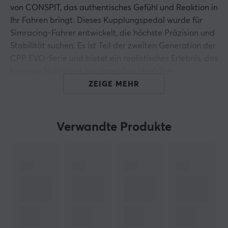
von CONSPIT, das authentisches Gefühl und Reaktion in
Ihr Fahren bringt. Dieses Kupplungspedal wurde für
Simracing-Fahrer entwickelt, die höchste Präzision und
Stabilität suchen. Es ist Teil der zweiten Generation der
CPP EVO-Serie und bietet ein realistisches Erlebnis, das
korrekte Starts und geschmeidige Heel-Toe-
Schaltungen ermöglicht.
ZEIGE MEHR
Der Dual-Stage Hydraulikzylinder ermöglicht eine
sanfte Anfangsbewegung, die in einen stabilen
Verwandte Produkte
Widerstand übergeht, was den progressiven
Greifgefühl echter Kupplungen widerspiegelt. Darüber
hinaus verwendet es einen 20 MPa
Hochpräzisionssensor, der selbst die kleinsten
Druckänderungen erfasst und präzise Kontrolle über
die Einkuppelpunkte ohne Rätselraten bietet. Das
Pedal kann werkzeuglos mit vier Spannungsstufen
angepasst werden, um den Federwiderstand zu