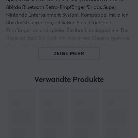
8bitdo Bluetooth Retro-Empfänger für das Super
Nintendo Entertainment System. Kompatibel mit allen
8bitdo-Steuerungen, schließen Sie einfach den
Empfänger an und spielen Sie Ihre Lieblingsspiele. Der
Receiver lässt Sie auch mit modernen Steuerungen wie
PS3-, PS4-, Wii-Fernbedienung oder Wii U Pro-
Steuerung spielen. Für 8bitdo stehen Gamer an erster
ZEIGE MEHR
Stelle, weshalb dieser kleine Receiver so vielseitig wie
möglich ist. Stellen Sie eine Verbindung zu einem Super
Famicom oder einer anderen Retro-Konsole mit einem
Verwandte Produkte
SNES / SFC-Steuerungsanschluss her.
Mehr Funktionen:
- Kompatibel mit Windows und MacOS X mit einem
USB-Anschluss (USB-Kabel im Lieferumfang enthalten)
- Kompatibel mit 2-4 Retro-Receivern für Multiplayer-
Spiele