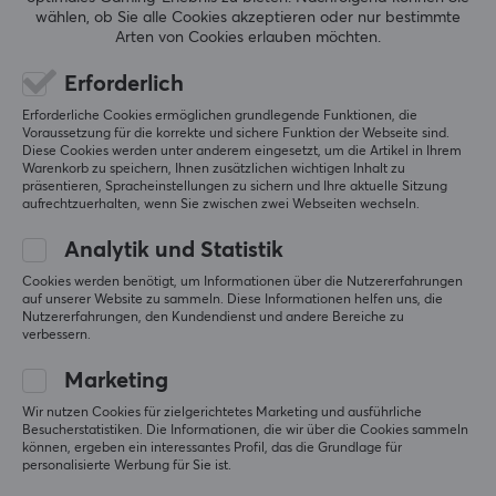
0.0
wählen, ob Sie alle Cookies akzeptieren oder nur bestimmte
4
0%
Arten von Cookies erlauben möchten.
3
0%
2
0%
Basierend auf 0 Bewertungen
1
0%
Erforderlich
Erforderliche Cookies ermöglichen grundlegende Funktionen, die
Voraussetzung für die korrekte und sichere Funktion der Webseite sind.
GEBE EINE BEWERTUNG AB
Diese Cookies werden unter anderem eingesetzt, um die Artikel in Ihrem
Warenkorb zu speichern, Ihnen zusätzlichen wichtigen Inhalt zu
präsentieren, Spracheinstellungen zu sichern und Ihre aktuelle Sitzung
aufrechtzuerhalten, wenn Sie zwischen zwei Webseiten wechseln.
Mehr aus unserer
Analytik und Statistik
Cookies werden benötigt, um Informationen über die Nutzererfahrungen
Community
auf unserer Website zu sammeln. Diese Informationen helfen uns, die
Nutzererfahrungen, den Kundendienst und andere Bereiche zu
verbessern.
Marketing
Wir nutzen Cookies für zielgerichtetes Marketing und ausführliche
Besucherstatistiken. Die Informationen, die wir über die Cookies sammeln
können, ergeben ein interessantes Profil, das die Grundlage für
personalisierte Werbung für Sie ist.