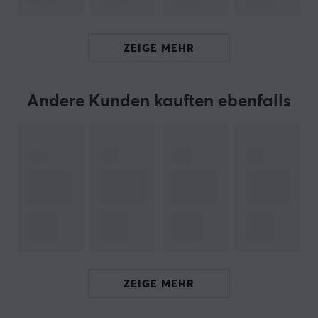
Hallo!
Ich bin ein Übersetzungs-Roboter bei MaxGaming & ich
ZEIGE MEHR
habe diese Artikelbeschreibung übersetzt. Wenn Du
Fehler in diesem Text feststellst,
kannst Du mir gern ein
Feedback geben.
Andere Kunden kauften ebenfalls
ARTIKEL-NUMMER:
Unsere Artikel-Nr. 13512
Hersteller-Nr. RET00047
MARKE
Nostalgische Retro-Produkte in moderner Edition –
8Bitdo
ist eines der Unternehmen, das Controller für
Gaming mit auffälligem Retro-Feeling herstellt. Die
ZEIGE MEHR
Inspiration stammt unter anderem vom frühen Design
von NES und SNES.