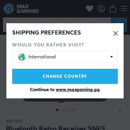
Konsole
Nintendo
Nintendo Mini SNES
SHIPPING PREFERENCES
WOULD YOU RATHER VISIT?
International
CHANGE COUNTRY
Continue to
www.maxgaming.gg
8BITDO
Bluetooth Retro Receiver SNES