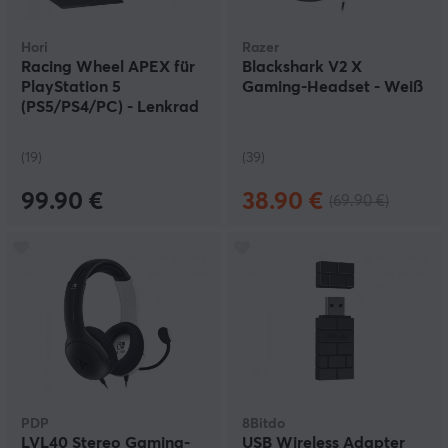
Hori
Razer
Racing Wheel APEX für
Blackshark V2 X
PlayStation 5
Gaming-Headset - Weiß
(PS5/PS4/PC) - Lenkrad
und Pedale
(19)
(39)
99.90 €
38.90 €
(69.90 €)
PDP
8Bitdo
LVL40 Stereo Gaming-
USB Wireless Adapter