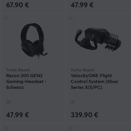
67.90 €
47.99 €
Turtle Beach
Turtle Beach
Recon 200 GEN2
VelocityONE Flight
Gaming-Headset -
Control System (Xbox
Schwarz
Series X|S/PC)
(0)
(1)
47.99 €
339.90 €