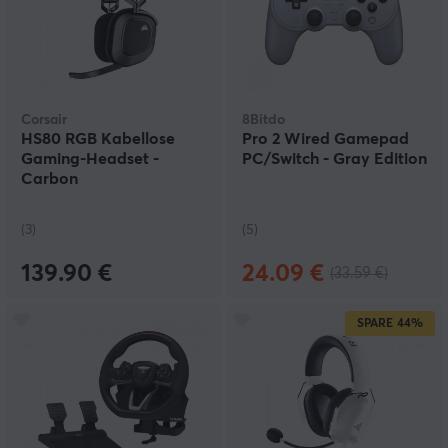
Corsair
8Bitdo
HS80 RGB Kabellose
Pro 2 Wired Gamepad
Gaming-Headset -
PC/Switch - Gray Edition
Carbon
(3)
(5)
139.90 €
24.09 €
(33.59 €)
SPARE
44%