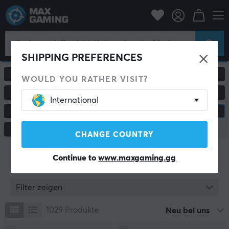
SHIPPING PREFERENCES
ALLE PRODUKTE
GAMING-MÄUSE
WOULD YOU RATHER VISIT?
MAUSPADS
HEADSETS & AUDIO
International
CUSTOM KEYBOARD
KONSOLE & ZUBEHÖR
MONITORE & ZUBEHÖR
CHANGE COUNTRY
Continue to
www.maxgaming.gg
Konsole & Zubehör
Filter zeigen
1029
Produkte
Neu bei uns