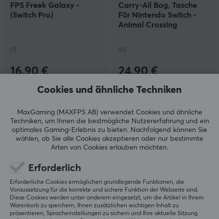
FPS Freek Galaxy -
Carry-All Bag, Tasche
(Switch Pro)
Für Nintendo Switch -
Animal Crossing
(1)
(0)
16.90 €
24.90 €
Cookies und ähnliche Techniken
SPARE
44%
MaxGaming (MAXFPS AB) verwendet Cookies und ähnliche
Techniken, um Ihnen die bestmögliche Nutzererfahrung und ein
optimales Gaming-Erlebnis zu bieten.
Nachfolgend können Sie
wählen, ob Sie alle Cookies akzeptieren oder nur bestimmte
Arten von Cookies erlauben möchten.
Erforderlich
Hori
Hori
Erforderliche Cookies ermöglichen grundlegende Funktionen, die
Slim Tough Pouch -
HoriPad + Controller Für
Voraussetzung für die korrekte und sichere Funktion der Webseite sind.
Tasche Für Nintendo
Nintendo Switch -
Diese Cookies werden unter anderem eingesetzt, um die Artikel in Ihrem
Warenkorb zu speichern, Ihnen zusätzlichen wichtigen Inhalt zu
Switch - Rot
Schwarz
präsentieren, Spracheinstellungen zu sichern und Ihre aktuelle Sitzung