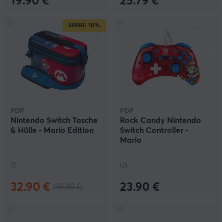
19.90 €
25.79 €
SPARE
18%
PDP
PDP
Nintendo Switch Tasche
Rock Candy Nintendo
& Hülle - Mario Edition
Switch Controller -
Mario
(1)
(2)
32.90 €
23.90 €
(39.90 €)