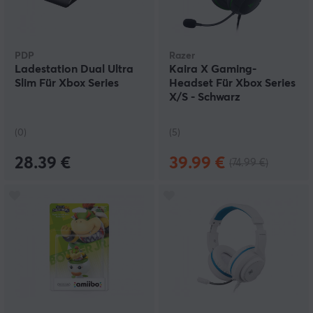
PDP
Razer
Ladestation Dual Ultra
Kaira X Gaming-
Slim Für Xbox Series
Headset Für Xbox Series
X/S - Schwarz
(0)
(5)
28.39 €
39.99 €
(74.99 €)