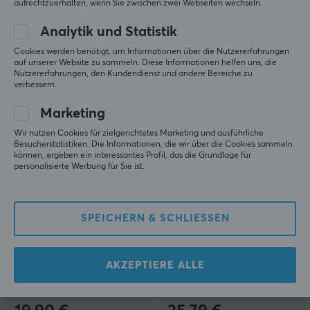
aufrechtzuerhalten, wenn Sie zwischen zwei Webseiten wechseln.
(2)
(0)
Analytik und Statistik
19.79 €
27.90 €
(49.90 €)
Cookies werden benötigt, um Informationen über die Nutzererfahrungen
auf unserer Website zu sammeln. Diese Informationen helfen uns, die
Nutzererfahrungen, den Kundendienst und andere Bereiche zu
verbessern.
Marketing
Wir nutzen Cookies für zielgerichtetes Marketing und ausführliche
Besucherstatistiken. Die Informationen, die wir über die Cookies sammeln
können, ergeben ein interessantes Profil, das die Grundlage für
personalisierte Werbung für Sie ist.
PDP
PDP
Deluxe Travel Case
Commuter Case Mario
SPEICHERN & SCHLIESSEN
Mario Edition (Nintendo
Edition (Nintendo
Switch)
Switch)
AKZEPTIERE ALLE
(0)
(0)