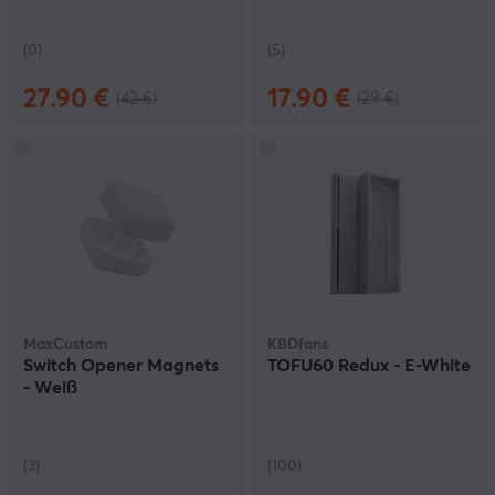
(0)
(5)
27.90 €
17.90 €
(42 €)
(29 €)
MaxCustom
KBDfans
Switch Opener Magnets
TOFU60 Redux - E-White
- Weiß
(3)
(100)