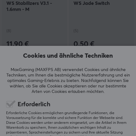
WS Stabilizers V3.1 -
WS Jade Switch
1.6mm - M
(8)
(5)
11.90 €
0.50 €
Cookies und ähnliche Techniken
MaxGaming (MAXFPS AB) verwendet Cookies und ähnliche
Techniken, um Ihnen die bestmögliche Nutzererfahrung und ein
optimales Gaming-Erlebnis zu bieten.
Nachfolgend können Sie
wählen, ob Sie alle Cookies akzeptieren oder nur bestimmte
Arten von Cookies erlauben möchten.
Erforderlich
KBDfans
KBDfans
Erforderliche Cookies ermöglichen grundlegende Funktionen, die
TOFU60 Redux - Dark
TOFU60 Redux - Silver
Voraussetzung für die korrekte und sichere Funktion der Webseite sind.
Blue
Diese Cookies werden unter anderem eingesetzt, um die Artikel in Ihrem
Warenkorb zu speichern, Ihnen zusätzlichen wichtigen Inhalt zu
präsentieren, Spracheinstellungen zu sichern und Ihre aktuelle Sitzung