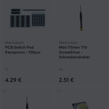
MaxCustom
MaxCustom
PCB Switch Pad
Mini 115mm T10
Keysporon - 120pcs
Screwdriver -
Schraubendreher
(1)
(0)
4.29 €
2.51 €