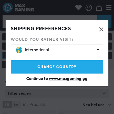
SHIPPING PREFERENCES
ALLE PRODUKTE
GAMING-MÄUSE
WOULD YOU RATHER VISIT?
MAUSPADS
HEADSETS & AUDIO
International
CUSTOM KEYBOARD
KONSOLE & ZUBEHÖR
MONITORE & ZUBEHÖR
CHANGE COUNTRY
Continue to
www.maxgaming.gg
Custom Keyboard
Filter zeigen
612
Produkte
Neu bei uns