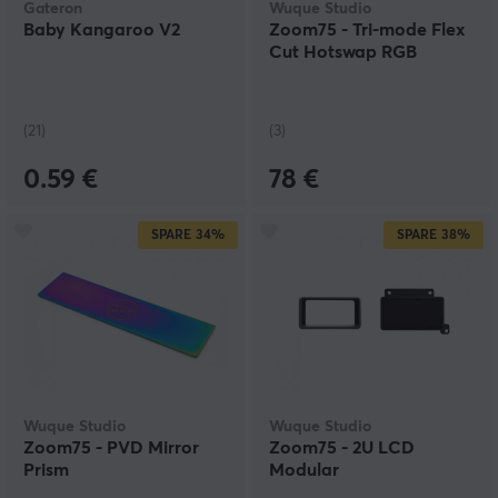
Gateron
Wuque Studio
Baby Kangaroo V2
Zoom75 - Tri-mode Flex
Cut Hotswap RGB
(21)
(3)
0.59 €
78 €
SPARE
34%
SPARE
38%
Wuque Studio
Wuque Studio
Zoom75 - PVD Mirror
Zoom75 - 2U LCD
Prism
Modular