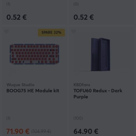
(1)
(0)
0.52 €
0.52 €
SPARE
32%
Wuque Studio
KBDfans
BOOG75 HE Module kit
TOFU60 Redux - Dark
Purple
(1)
(100)
71.90 €
64.90 €
(104.99 €)