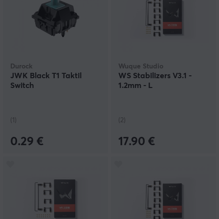
Durock
Wuque Studio
JWK Black T1 Taktil
WS Stabilizers V3.1 -
Switch
1.2mm - L
(1)
(2)
0.29 €
17.90 €