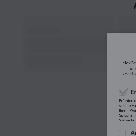
Hallo!
Ich bin ein Übersetzungs-Roboter bei MaxGaming &
ich habe diese Artikelbeschreibung übersetzt. Wenn
Du Fehler in diesem Text feststellst,
kannst Du mir
gern ein Feedback geben.
MaxGam
bes
Nachfol
Er
Erforderl
sichere Fu
Ihrem Ware
Spracheins
Webseiten
An