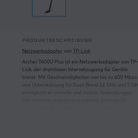
PRODUKTBESCHREIBUNG
Netzwerkadapter
 von 
TP-Link
Archer T600U Plus ist ein Netzwerkadapter von TP
Link, der drahtlosen Internetzugang für Geräte
bietet. Mit Geschwindigkeiten von bis zu 600 Mbps
und Unterstützung für Dual-Band 2,4 GHz und 5 G
ermöglicht er schnelle und stabile Verbindungen.
Der Adapter umfasst eine externe Antenne für
verbesserte Reichweite und ist mit mehreren
Windows-Versionen kompatibel.
Der schwarze Adapterkörper ist kompakt und