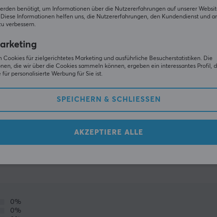
erden benötigt, um Informationen über die Nutzererfahrungen auf unserer Websit
Diese Informationen helfen uns, die Nutzererfahrungen, den Kundendienst und a
zu verbessern.
arketing
 Cookies für zielgerichtetes Marketing und ausführliche Besucherstatistiken. Die
nen, die wir über die Cookies sammeln können, ergeben ein interessantes Profil, d
für personalisierte Werbung für Sie ist.
SPEICHERN & SCHLIESSEN
ZEIGE MEHR
AKZEPTIERE ALLE
(0)
GEMEINSCHAFT
0%
0%