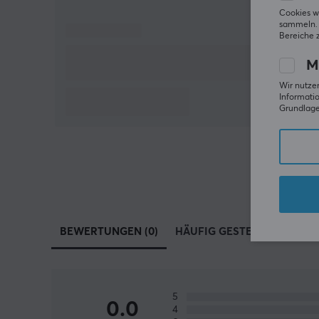
Cookies w
sammeln. 
Bereiche 
M
Wir nutzen
Informatio
Grundlage 
BEWERTUNGEN (0)
HÄUFIG GESTELLTE FRAGEN 
5
0.0
4