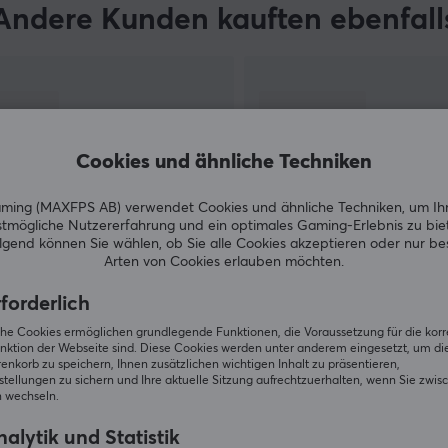
die Schüsse verpasst. Wir haben alles von
Andere Kunden kauften ebenfall
WLAN-Routern, Switches und Range Extendern
von TP-Link zu wettbewerbsfähigen Preisen.
Cookies und ähnliche Techniken
ing (MAXFPS AB) verwendet Cookies und ähnliche Techniken, um Ih
tmögliche Nutzererfahrung und ein optimales Gaming-Erlebnis zu bie
gend können Sie wählen, ob Sie alle Cookies akzeptieren oder nur b
Arten von Cookies erlauben möchten.
ZEIGE MEHR
forderlich
iche Cookies ermöglichen grundlegende Funktionen, die Voraussetzung für die kor
nktion der Webseite sind. Diese Cookies werden unter anderem eingesetzt, um die 
nkorb zu speichern, Ihnen zusätzlichen wichtigen Inhalt zu präsentieren,
tellungen zu sichern und Ihre aktuelle Sitzung aufrechtzuerhalten, wenn Sie zwis
 wechseln.
Andere schauten auch nach
alytik und Statistik