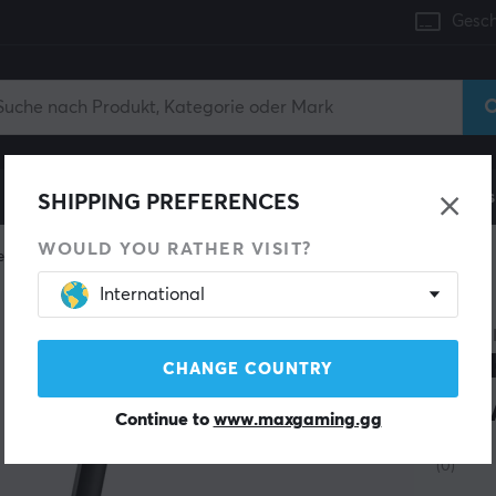
Gesch
Konsole
Gaming-Stühle
Handyzubehör
Zuhaus
SHIPPING PREFERENCES
WOULD YOU RATHER VISIT?
erkadapter
International
TP-LIN
Arc
CHANGE COUNTRY
WLA
Continue to
www.maxgaming.gg
(0)