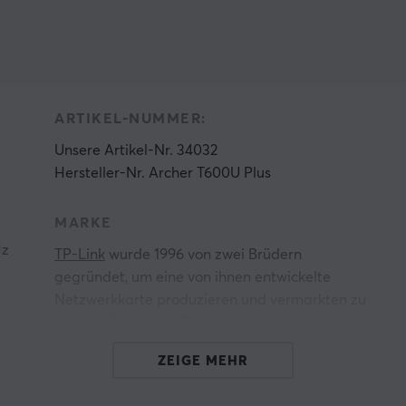
ARTIKEL-NUMMER:
Unsere Artikel-Nr. 34032
Hersteller-Nr. Archer T600U Plus
-
MARKE
Hz
TP-Link
wurde 1996 von zwei Brüdern
gegründet, um eine von ihnen entwickelte
Netzwerkkarte produzieren und vermarkten zu
können. Es war der Beginn einer unglaublichen
Reise, auf der sich das Unternehmen zu einem
ZEIGE MEHR
der größten Hersteller von Netzwerkprodukten
weltweit entwickelte. TP im Firmennamen