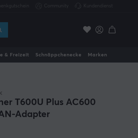
enkgutschein
Community
Kundendienst
e & Freizeit
Schnäppchenecke
Marken
K
her T600U Plus AC600
N-Adapter