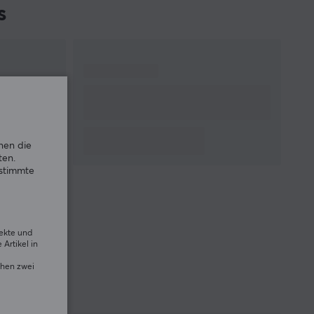
s
nen die
ten.
estimmte
rekte und
Artikel in
chen zwei