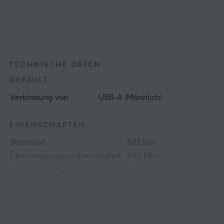
TECHNISCHE DATEN
DEFAULT
Verbindung von
USB-A (Männlich)
EIGENSCHAFTEN
Standard
802.11ac
Übertragungsgeschwindigkeit
600 Mbps
Frequenzband
2,4 GHz, 5GHz,
Dual-Band
Plug & Play
Yes
Farbe
Schwarz