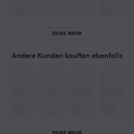
unterstützt sowohl die Standards 75x75 mm als auch
100x100 mm. Das Kabelmanagement ist integriert, um
die Arbeitsfläche von losen Kabeln frei zu halten. Der
Abstand vom Tisch beträgt 11,6 cm, mit einer
ZEIGE MEHR
Gesamtbreite von 72,6 cm und einer Höhe von 55 cm.
Zusammenfassung
Andere Kunden kauften ebenfalls
Bildschirmständer für zwei Bildschirme
Maximalgewicht 9 kg pro Bildschirm
Büro und Gaming
Höhenverstellbar und ergonomisches Design
VESA 75x75 und 100x100 kompatibel
Hallo!
Ich bin ein Übersetzungs-Roboter bei MaxGaming & ich
habe diese Artikelbeschreibung übersetzt. Wenn Du
ZEIGE MEHR