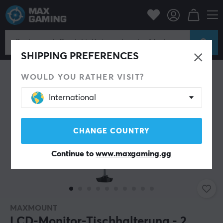
PC-Zubehör
Monitore
Monitorhalterung
SPARE 13%
SHIPPING PREFERENCES
WOULD YOU RATHER VISIT?
International
CHANGE COUNTRY
Continue to
www.maxgaming.gg
MAXMOUNT
LCD-Monitor-Tischhalterung - 2