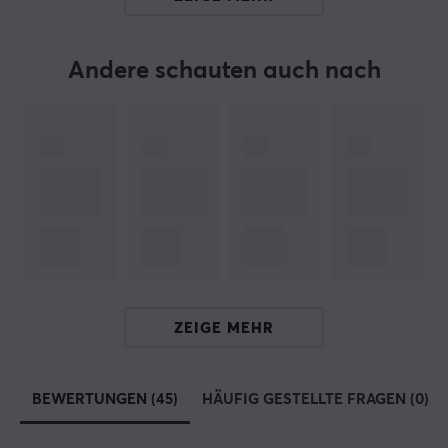
Fehler in diesem Text feststellst,
kannst Du mir gern ein
Feedback geben.
Andere schauten auch nach
ARTIKEL-NUMMER:
Unsere Artikel-Nr. 14509
Hersteller-Nr. LDT33-C024
MARKE
Robuste Produkte von
MaxMount
- Die Marke wurde
2019 in Stockholm gegründet. Das Ziel war es,
erschwingliche und stilvolle Produkte für Gaming und
ZEIGE MEHR
das Büro herzustellen. Heute verkauft MaxMount alles
von Monitorständer für Computermonitore, TV-Ständer,
Kabelmanagement und vieles mehr.
BEWERTUNGEN (45)
HÄUFIG GESTELLTE FRAGEN (0)
Få eine stilvollere Gaming- und Workstation mit