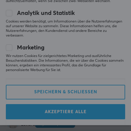
aufrechtzuerhalten, wenn Sie zwischen zwei Webseiten wechseln.
Wenn man sie nicht richtig befestigt, wackeln die 
Bildschirme ziemlich stark bei Drehung und 
Analytik und Statistik
Neigung, da die Aufhängung der VESA-
Cookies werden benötigt, um Informationen über die Nutzererfahrungen
Halterungen ziemlich locker ist.
auf unserer Website zu sammeln. Diese Informationen helfen uns, die
Nutzererfahrungen, den Kundendienst und andere Bereiche zu
Kabelmanagement
Kann etwas locker sein
verbessern.
Verarbeitungsqualität
Preis
Marketing
Wir nutzen Cookies für zielgerichtetes Marketing und ausführliche
Original anzeigen
Besucherstatistiken. Die Informationen, die wir über die Cookies sammeln
können, ergeben ein interessantes Profil, das die Grundlage für
personalisierte Werbung für Sie ist.
MaxMount LCD-Monitor-Tischhalterung - 2 Bildschirm
SPEICHERN & SCHLIESSEN
vor 5 Monaten
3 Likes
AKZEPTIERE ALLE
Antti N
Verifizierter Käufer
Big Shot Specialist
Level 6