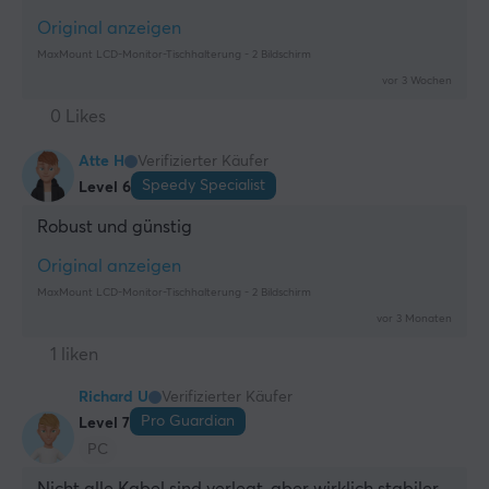
Original anzeigen
MaxMount LCD-Monitor-Tischhalterung - 2 Bildschirm
vor 3 Wochen
0 Likes
Atte H
Verifizierter Käufer
Speedy Specialist
Level 6
Robust und günstig
Original anzeigen
MaxMount LCD-Monitor-Tischhalterung - 2 Bildschirm
vor 3 Monaten
1 liken
Richard U
Verifizierter Käufer
Pro Guardian
Level 7
PC