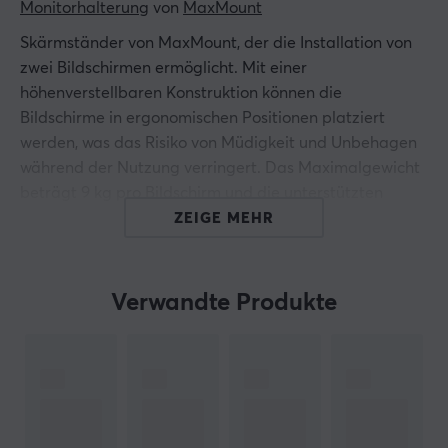
Monitorhalterung
 von 
MaxMount
Skärmständer von MaxMount, der die Installation von
zwei Bildschirmen ermöglicht. Mit einer
höhenverstellbaren Konstruktion können die
Bildschirme in ergonomischen Positionen platziert
werden, was das Risiko von Müdigkeit und Unbehagen
während der Nutzung verringert. Das Maximalgewicht
beträgt 9 kg pro Bildschirm und die unterstützten
Bildschirmgrößen reichen von 13 bis 32 Zoll. Die
ZEIGE MEHR
Tischhalterung eignet sich sowohl für Büroumgebungen
als auch für Gaming-Räume.
Verwandte Produkte
Die Tischhalterung hat eine stabile Konstruktion aus
Stahl, Aluminium und Kunststoff und verwendet eine
Klemmanordnung für eine schnelle Installation. Sie
bietet eine Neigung von +45° bis -45° sowie einen
Schwenkbereich von +90° bis -90°, was dem Benutzer
maximale Flexibilität ermöglicht. Die VESA-Halterung