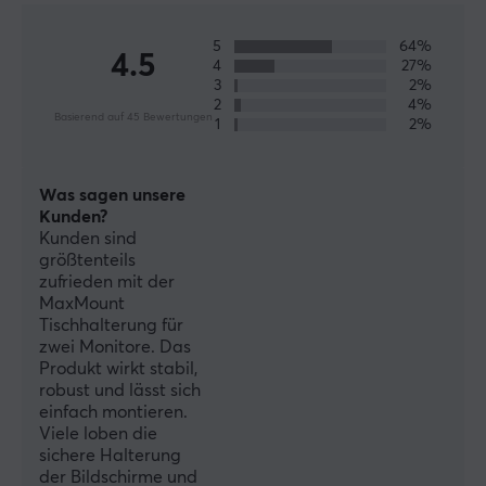
innovativen Produkten, die alles von Bildschirmen,
Headsets und Kabeln verwalten. Alle MaxMount-
5
64%
4.5
Produkte werden sorgfältig ausgewählt und wir
4
27%
3
2%
empfehlen dringend, in einen MaxMount-Ständer und
2
4%
Produkte zu investieren. Übernehmen Sie die Kontrolle
Basierend auf 45 Bewertungen
1
2%
über Ihre Filme und positionieren Sie sie auf
intelligentere Weise.
Was sagen unsere
Kunden?
TECHNISCHE DATEN
Kunden sind
größtenteils
DEFAULT
zufrieden mit der
MaxMount
VESA-Platte
Tischhalterung für
100x100, 75x75
zwei Monitore. Das
Produkt wirkt stabil,
Kabelführung
robust und lässt sich
Ja
einfach montieren.
Viele loben die
sichere Halterung
EIGENSCHAFTEN
der Bildschirme und