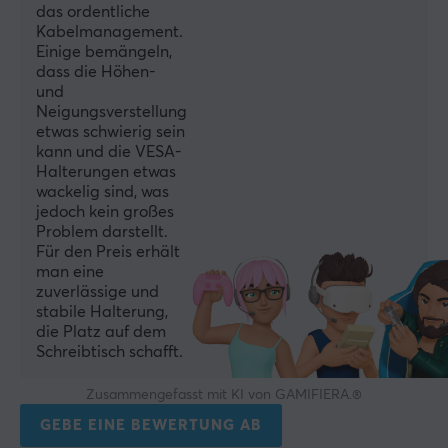
das ordentliche
Anzahl der monitore
Kabelmanagement.
2
Einige bemängeln,
dass die Höhen-
Material
und
Aluminium, Plastik, Stahl
Neigungsverstellung
etwas schwierig sein
Monitorgröße
kann und die VESA-
13-32"
Halterungen etwas
wackelig sind, was
Rotation
jedoch kein großes
180°
Problem darstellt.
Für den Preis erhält
Schwenkbereich
man eine
+90°~-90°
zuverlässige und
stabile Halterung,
Montage
die Platz auf dem
Clamp
Schreibtisch schafft.
Neigung
Zusammengefasst mit KI von GAMIFIERA.®
+45°～-45°
GEBE EINE BEWERTUNG AB
Farbe