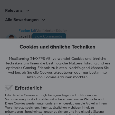
Schwarz
Relevanz
Alle Bewertungen
GARANTIE
Herstellergarantie
Fabian L
Verifizierter Käufer
2 jahr garantie
Slow Commander
Level 11
PC
Cookies und ähnliche Techniken
GRÖSSE UND GEWICHT
Stabil!
Einfach stabil, schönes Design, besonders für den 
Tragfähigkeit per Bildschirm
MaxGaming (MAXFPS AB) verwendet Cookies und ähnliche
Techniken, um Ihnen die bestmögliche Nutzererfahrung und ein
Preis. Ich mag das Kabelmanagement sehr, das 
9 kg
optimales Gaming-Erlebnis zu bieten.
Nachfolgend können Sie
gesamte DVI geht durch das Rohr.
wählen, ob Sie alle Cookies akzeptieren oder nur bestimmte
Breite
Arten von Cookies erlauben möchten.
Sehr unklar in der Anleitung, wie man mit den 
72.6 cm
Einstellschrauben umgehen soll, die die 
Erforderlich
Monitorhalterungen halten. Es scheint, als sollte 
Höhe
man sie dort einstellen, wo man will (nicht 
Erforderliche Cookies ermöglichen grundlegende Funktionen, die
55 cm
herausdrehen, sie sind fest), und sie dann mit den 
Voraussetzung für die korrekte und sichere Funktion der Webseite sind.
Diese Cookies werden unter anderem eingesetzt, um die Artikel in Ihrem
kleinen schwarzen Schrauben und Rädern an den 
Tiefe
Warenkorb zu speichern, Ihnen zusätzlichen wichtigen Inhalt zu
VESA-Halterungen befestigen.
präsentieren, Spracheinstellungen zu sichern und Ihre aktuelle Sitzung
11.6 cm