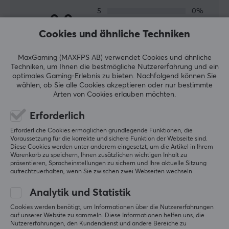
Herstellergarantie
5
0%
0.0
2 jahr garantie
4
0%
3
0%
Cookies und ähnliche Techniken
2
0%
Basierend auf 0 Bewertungen
1
0%
MaxGaming (MAXFPS AB) verwendet Cookies und ähnliche
Techniken, um Ihnen die bestmögliche Nutzererfahrung und ein
optimales Gaming-Erlebnis zu bieten.
Nachfolgend können Sie
GEBE EINE BEWERTUNG AB
wählen, ob Sie alle Cookies akzeptieren oder nur bestimmte
Arten von Cookies erlauben möchten.
Erforderlich
Mehr aus unserer
Erforderliche Cookies ermöglichen grundlegende Funktionen, die
Voraussetzung für die korrekte und sichere Funktion der Webseite sind.
Community
Diese Cookies werden unter anderem eingesetzt, um die Artikel in Ihrem
Warenkorb zu speichern, Ihnen zusätzlichen wichtigen Inhalt zu
präsentieren, Spracheinstellungen zu sichern und Ihre aktuelle Sitzung
aufrechtzuerhalten, wenn Sie zwischen zwei Webseiten wechseln.
Analytik und Statistik
Cookies werden benötigt, um Informationen über die Nutzererfahrungen
auf unserer Website zu sammeln. Diese Informationen helfen uns, die
Nutzererfahrungen, den Kundendienst und andere Bereiche zu