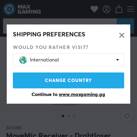
PC-Zubehör
Headset & Audio
Mikrofon
Mikrofonzubehör
SHIPPING PREFERENCES
WOULD YOU RATHER VISIT?
International
CHANGE COUNTRY
Continue to
www.maxgaming.gg
SHURE
MoveMic Receiver - Drahtloser