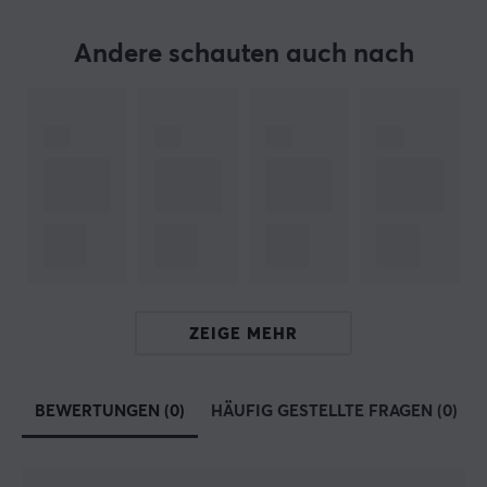
Haushaltsgerät wurde.
Andere schauten auch nach
Heute hat das Unternehmen eine breite Palette an
Kategorien wie Mikrofone, Phonographen,
Konferenzsysteme, Kopfhörer und digitale
Signalverarbeitung. Shure ist ein Unternehmen, das von
Ingenieuren, aber auch von Künstlern, Sprechern und
Fans gegründet wurde, die wissen, worauf es ankommt,
wenn es darauf ankommt.
TECHNISCHE DATEN
ZEIGE MEHR
EIGENSCHAFTEN
Farbe
Schwarz
BEWERTUNGEN (0)
HÄUFIG GESTELLTE FRAGEN (0)
GARANTIE