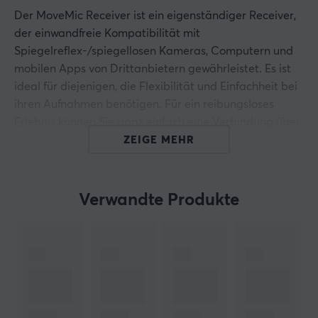
Der MoveMic Receiver ist ein eigenständiger Receiver,
der einwandfreie Kompatibilität mit
Spiegelreflex-/spiegellosen Kameras, Computern und
mobilen Apps von Drittanbietern gewährleistet. Es ist
ideal für diejenigen, die Flexibilität und Einfachheit bei
ihren Aufnahmen benötigen. Für ein reibungsloses
Erlebnis können Sie ganz einfach eine Verbindung über
das mitgelieferte USB-C- oder 3,5-mm-Kabel
ZEIGE MEHR
herstellen, egal welches Gerät Sie verwenden.
Der MoveMic-Empfänger erhöht die Kompatibilität
Verwandte Produkte
Ihres MoveMic One oder MoveMic Two (separat
erhältlich) und bietet Ihnen noch mehr Möglichkeiten
zur Aufnahme hochwertiger Audiodaten. Es ist perfekt
für Content-Ersteller, die Vielseitigkeit und
Zuverlässigkeit ihrer Aufnahmetools wünschen.