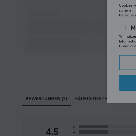
Cookies w
sammeln. 
Bereiche 
M
Wir nutzen
Informatio
Grundlage 
BEWERTUNGEN (2)
HÄUFIG GESTELLTE FRAGEN 
5
4.5
4