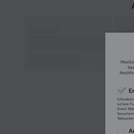
Egal, ob Sie ein Mauspad mit Platz für Tastatur un
Maus oder nur für die Maus suchen, es gibt das
richtige Mauspad für Sie. Dieses schnelle Mauspad
ist besonders für schnelle Spiele geeignet. Mit seine
stilvollen schwarzen Farbe und den violetten
Rändern fällt das Mauspad aus der Masse auf.
Kaufen Sie Ihr Fury Yari Speed-Mauspad und
erleben Sie sowohl Geschwindigkeit als auch
Präzision.
MaxGam
bes
Nachfol
Hallo!
Ich bin ein Übersetzungs-Roboter bei MaxGaming &
ich habe diese Artikelbeschreibung übersetzt. Wenn
Er
Du Fehler in diesem Text feststellst,
kannst Du mir
Erforderl
gern ein Feedback geben.
sichere Fu
Ihrem Ware
Spracheins
Webseiten
An