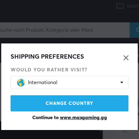
Gesch
Konsole
Gaming-Stühle
Handyzubehör
Zuhaus
SHIPPING PREFERENCES
WOULD YOU RATHER VISIT?
International
FURY
Yar
CHANGE COUNTRY
Sch
Continue to
www.maxgaming.gg
(2)