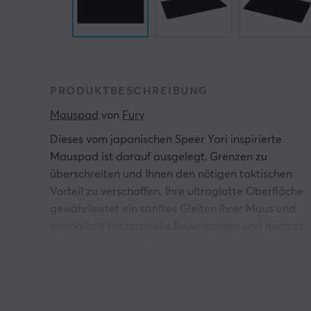
PRODUKTBESCHREIBUNG
Mauspad
 von 
Fury
Dieses vom japanischen Speer Yari inspirierte
Mauspad ist darauf ausgelegt, Grenzen zu
überschreiten und Ihnen den nötigen taktischen
Vorteil zu verschaffen. Ihre ultraglatte Oberfläche
gewährleistet ein sanftes Gleiten Ihrer Maus und
ermöglicht blitzschnelle Bewegungen und höchste
Präzision ? perfekt für intensive FPS-Duelle oder
komplexe RTS-Strategien. Weniger Widerstand
bedeutet mehr Action auf Knopfdruck.