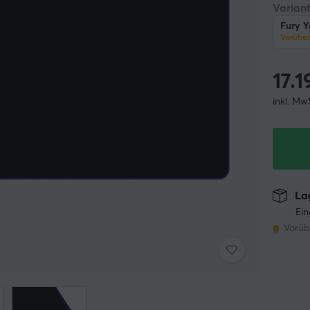
Variant
Fury Y
Vorübe
17.1
inkl. Mw
Lag
Ein
Vorüb