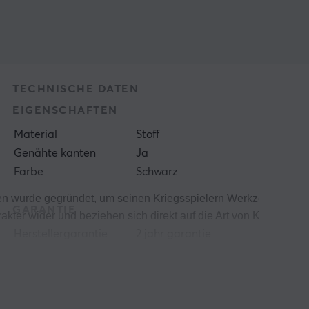
TECHNISCHE DATEN
EIGENSCHAFTEN
Material
Stoff
Genähte kanten
Ja
Farbe
Schwarz
wurde gegründet, um seinen Kriegsspielern Werkzeuge zur Verfü
GARANTIE
kter wider und beziehen sich direkt auf die Art von Krieger, d
Herstellergarantie
2 jahr garantie
chtiger Funktionen zu einem vernünftigen Preis anbieten.
n sind, ist Fury genau das Richtige für Sie!
GRÖSSE UND GEWICHT
Dicke
3 mm