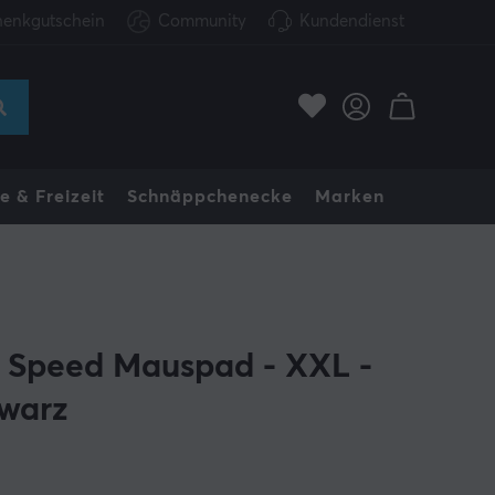
enkgutschein
Community
Kundendienst
e & Freizeit
Schnäppchenecke
Marken
i Speed Mauspad - XXL -
warz