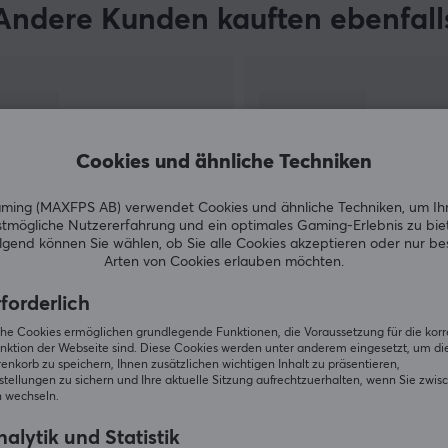
d
Andere Kunden kauften ebenfall
r
Cookies und ähnliche Techniken
ing (MAXFPS AB) verwendet Cookies und ähnliche Techniken, um Ih
tmögliche Nutzererfahrung und ein optimales Gaming-Erlebnis zu bie
gend können Sie wählen, ob Sie alle Cookies akzeptieren oder nur b
Arten von Cookies erlauben möchten.
ZEIGE MEHR
forderlich
iche Cookies ermöglichen grundlegende Funktionen, die Voraussetzung für die kor
nktion der Webseite sind. Diese Cookies werden unter anderem eingesetzt, um die 
nkorb zu speichern, Ihnen zusätzlichen wichtigen Inhalt zu präsentieren,
tellungen zu sichern und Ihre aktuelle Sitzung aufrechtzuerhalten, wenn Sie zwis
 wechseln.
Andere schauten auch nach
alytik und Statistik