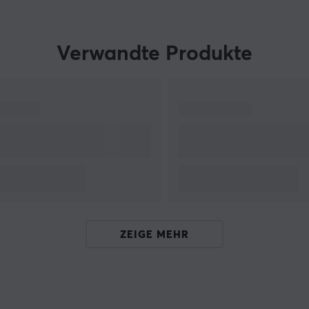
Verwandte Produkte
te
,
up
ZEIGE MEHR
,
nt