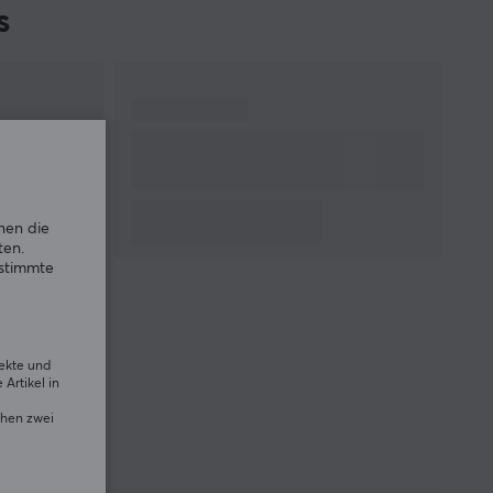
s
nen die
ten.
estimmte
rekte und
Artikel in
chen zwei