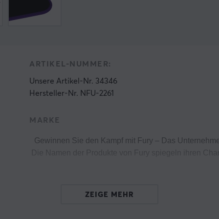
ARTIKEL-NUMMER:
Unsere Artikel-Nr. 34346
Hersteller-Nr. NFU-2261
MARKE
Gewinnen Sie den Kampf mit Fury – Das Unternehmen 
 Die Namen der Produkte von Fury spiegeln ihren Chara
 Fury möchte jedem Gamer Produkte mit einer Reihe wi
 Wenn Sie auf der Suche nach erschwinglichen Produkte
ZEIGE MEHR