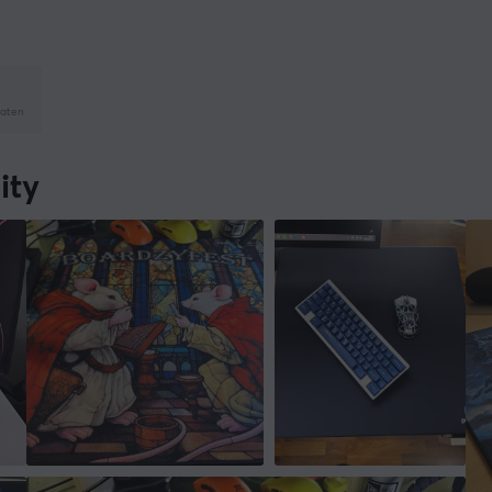
naten
ity