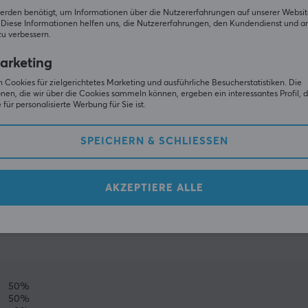
erden benötigt, um Informationen über die Nutzererfahrungen auf unserer Websit
Diese Informationen helfen uns, die Nutzererfahrungen, den Kundendienst und a
zu verbessern.
arketing
 Cookies für zielgerichtetes Marketing und ausführliche Besucherstatistiken. Die
nen, die wir über die Cookies sammeln können, ergeben ein interessantes Profil, d
für personalisierte Werbung für Sie ist.
SPEICHERN & SCHLIESSEN
ZEIGE MEHR
AKZEPTIERE ALLE
(0)
GEMEINSCHAFT
50%
50%