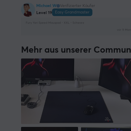
Michael W
Verifizierter Käufer
Easy Grandmaster
Level 19
Fury Yari Speed Mauspad - XXL - Schwarz
vor 9 Mo
Mehr aus unserer Commun