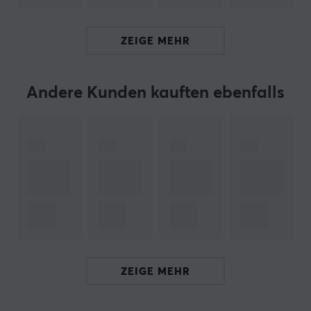
Hallo!
Ich bin ein Übersetzungs-Roboter bei MaxGaming & ich
ZEIGE MEHR
habe diese Artikelbeschreibung übersetzt. Wenn Du
Fehler in diesem Text feststellst,
kannst Du mir gern ein
Feedback geben.
Andere Kunden kauften ebenfalls
ARTIKEL-NUMMER:
Unsere Artikel-Nr. 31694
Hersteller-Nr. VANC-L-Quadrant
MARKE
TECHNISCHE DATEN
EIGENSCHAFTEN
ZEIGE MEHR
Material