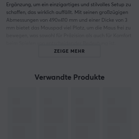
Ergänzung, um ein einzigartiges und stilvolles Setup zu
schaffen, das wirklich auffällt. Mit seinen großzügigen
Abmessungen von 490x410 mm und einer Dicke von 3
mm bietet das Mauspad viel Platz, um die Maus frei zu
bewegen, was sowohl für Präzision als auch für Komfort
beim Spielen von entscheidender Bedeutung ist.
ZEIGE MEHR
Die rutschfeste Unterseite wurde speziell entwickelt, um
sicherzustellen, dass das Mauspad auch bei intensivem
und längerem Spielen an Ort und Stelle bleibt. Egal, ob
Verwandte Produkte
Sie Strategiespiele oder rasante Actionspiele spielen,
dieses Mauspad wird Ihr Spielerlebnis verbessern und
Ihnen die Unterstützung geben, die Sie brauchen, um
beim Spielen neue Höhen zu erreichen. Mit dem
Quadrant Gaming-Mauspad können Sie sich ganz auf
das Spiel konzentrieren, ohne sich Gedanken über
rutschige Oberflächen machen zu müssen.