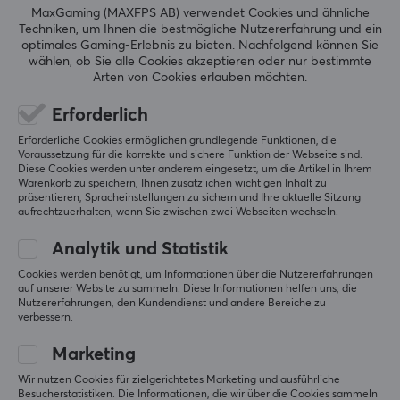
0.0
4
0%
MaxGaming (MAXFPS AB) verwendet Cookies und ähnliche
3
0%
Techniken, um Ihnen die bestmögliche Nutzererfahrung und ein
2
0%
optimales Gaming-Erlebnis zu bieten.
Nachfolgend können Sie
Basierend auf 0 Bewertungen
1
0%
wählen, ob Sie alle Cookies akzeptieren oder nur bestimmte
Arten von Cookies erlauben möchten.
GEBE EINE BEWERTUNG AB
Erforderlich
Erforderliche Cookies ermöglichen grundlegende Funktionen, die
Voraussetzung für die korrekte und sichere Funktion der Webseite sind.
Diese Cookies werden unter anderem eingesetzt, um die Artikel in Ihrem
Warenkorb zu speichern, Ihnen zusätzlichen wichtigen Inhalt zu
Mehr aus unserer
präsentieren, Spracheinstellungen zu sichern und Ihre aktuelle Sitzung
aufrechtzuerhalten, wenn Sie zwischen zwei Webseiten wechseln.
Community
Analytik und Statistik
Cookies werden benötigt, um Informationen über die Nutzererfahrungen
auf unserer Website zu sammeln. Diese Informationen helfen uns, die
Nutzererfahrungen, den Kundendienst und andere Bereiche zu
verbessern.
Marketing
Wir nutzen Cookies für zielgerichtetes Marketing und ausführliche
Besucherstatistiken. Die Informationen, die wir über die Cookies sammeln