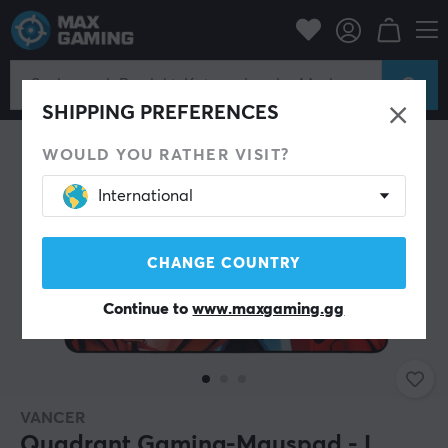
PC-Zubehör
Mauspad
SPARE 84%
SHIPPING PREFERENCES
WOULD YOU RATHER VISIT?
International
CHANGE COUNTRY
Continue to
www.maxgaming.gg
VANCER
Quadrant Gaming-Mauspad - L