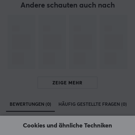
Stoff
Andere schauten auch nach
Farbe
Beige, Blau, Rot
GRÖSSE UND GEWICHT
Dicke
3 mm
Breite
490 mm
ZEIGE MEHR
Tiefe
410 mm
BEWERTUNGEN (0)
HÄUFIG GESTELLTE FRAGEN (0)
Cookies und ähnliche Techniken
5
0%