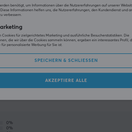
erden benötigt, um Informationen über die Nutzererfahrungen auf unserer Websit
Diese Informationen helfen uns, die Nutzererfahrungen, den Kundendienst und a
zu verbessern.
arketing
 Cookies für zielgerichtetes Marketing und ausführliche Besucherstatistiken. Die
nen, die wir über die Cookies sammeln können, ergeben ein interessantes Profil, d
für personalisierte Werbung für Sie ist.
SPEICHERN & SCHLIESSEN
ZEIGE MEHR
AKZEPTIERE ALLE
(0)
GEMEINSCHAFT
0%
0%