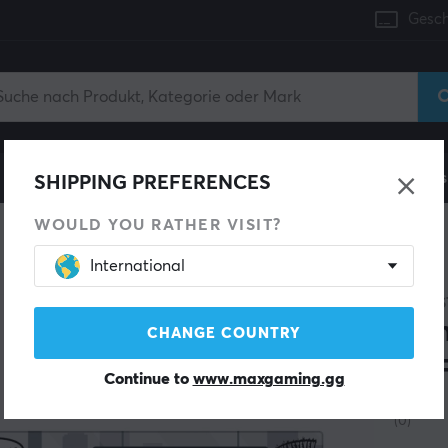
Gesch
Konsole
Gaming-Stühle
Handyzubehör
Zuhaus
SHIPPING PREFERENCES
WOULD YOU RATHER VISIT?
International
EVENS
Gam
CHANGE COUNTRY
OFF
Continue to
www.maxgaming.gg
(0)