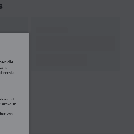
s
nen die
ten.
estimmte
rekte und
Artikel in
chen zwei