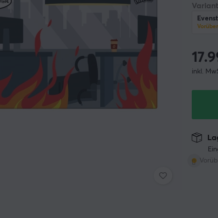
Variant
Evens
Vorübe
17.9
inkl. Mw
Lag
Ein
Vorüb