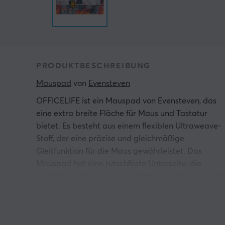
PRODUKTBESCHREIBUNG
Mauspad
 von 
Evensteven
OFFICELIFE ist ein Mauspad von Evensteven, das
eine extra breite Fläche für Maus und Tastatur
bietet. Es besteht aus einem flexiblen Ultraweave-
Stoff, der eine präzise und gleichmäßige
Gleitfunktion für die Maus gewährleistet. Das
Mauspad hat eine rutschfeste Unterseite, die
verhindert, dass es auf dem Schreibtisch verrutscht,
was eine stabile Plattform für Gaming bietet. Die
verstärkten Nähte an den Kanten tragen zu einer
erhöhten Haltbarkeit bei und verringern das Risiko