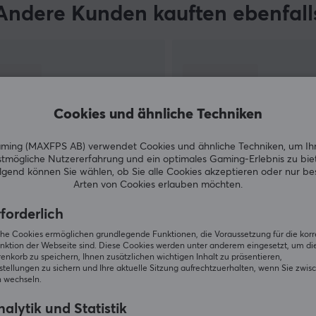
Andere Kunden kauften ebenfall
Cookies und ähnliche Techniken
ing (MAXFPS AB) verwendet Cookies und ähnliche Techniken, um Ih
tmögliche Nutzererfahrung und ein optimales Gaming-Erlebnis zu bie
gend können Sie wählen, ob Sie alle Cookies akzeptieren oder nur b
Arten von Cookies erlauben möchten.
ZEIGE MEHR
forderlich
iche Cookies ermöglichen grundlegende Funktionen, die Voraussetzung für die kor
nktion der Webseite sind. Diese Cookies werden unter anderem eingesetzt, um die 
nkorb zu speichern, Ihnen zusätzlichen wichtigen Inhalt zu präsentieren,
tellungen zu sichern und Ihre aktuelle Sitzung aufrechtzuerhalten, wenn Sie zwis
 wechseln.
Andere schauten auch nach
alytik und Statistik