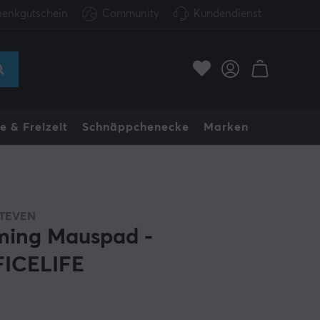
enkgutschein
Community
Kundendienst
e & Freizeit
Schnäppchenecke
Marken
TEVEN
ing Mauspad -
ICELIFE