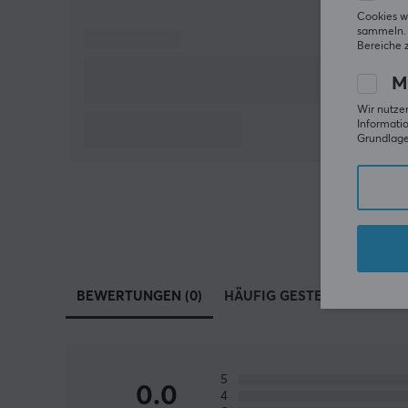
Cookies w
sammeln. 
Bereiche 
M
Wir nutzen
Informatio
Grundlage 
BEWERTUNGEN (0)
HÄUFIG GESTELLTE FRAGEN 
5
0.0
4