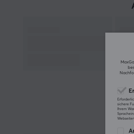
MaxGam
bes
Nachfol
Er
Erforderl
sichere Fu
Ihrem Ware
Spracheins
Webseiten
An