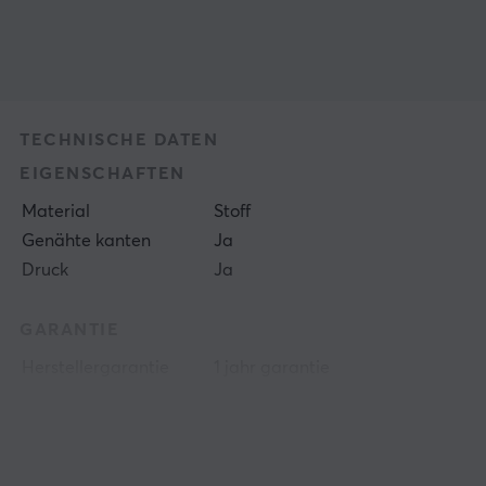
TECHNISCHE DATEN
EIGENSCHAFTEN
Material
Stoff
Genähte kanten
Ja
Druck
Ja
GARANTIE
Herstellergarantie
1 jahr garantie
GRÖSSE UND GEWICHT
Breite
900 mm