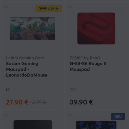
SPARE
55%
Lethal Gaming Gear
ZOWIE by BenQ
Saturn Gaming
G-SR-SE Rouge II
Mauspad -
Mauspad
LeonardoDaMouse
Battle - XXL - Limited
Edition
(3)
(18)
27.90 €
39.90 €
(61.99 €)
NEU