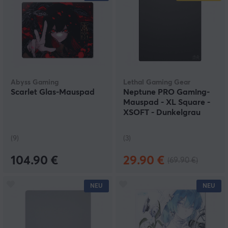
Abyss Gaming
Lethal Gaming Gear
Scarlet Glas-Mauspad
Neptune PRO Gaming-
Mauspad - XL Square -
XSOFT - Dunkelgrau
(9)
(3)
104.90 €
29.90 €
(69.90 €)
NEU
NEU