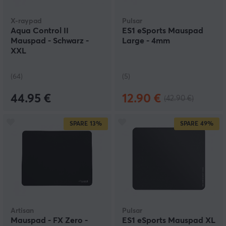
X-raypad
Pulsar
Aqua Control II
ES1 eSports Mauspad
Mauspad - Schwarz -
Large - 4mm
XXL
(64)
(5)
44.95 €
12.90 €
(42.90 €)
SPARE
13%
SPARE
49%
Artisan
Pulsar
Mauspad - FX Zero -
ES1 eSports Mauspad XL