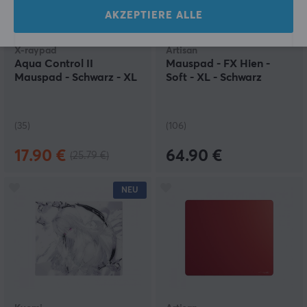
AKZEPTIERE ALLE
X-raypad
Artisan
Aqua Control II
Mauspad - FX Hien -
Mauspad - Schwarz - XL
Soft - XL - Schwarz
(35)
(106)
17.90 €
64.90 €
(25.79 €)
NEU