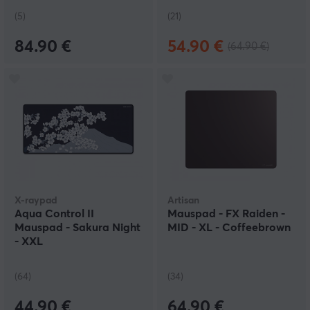
(5)
(21)
84.90 €
54.90 €
(64.90 €)
X-raypad
Artisan
Aqua Control II
Mauspad - FX Raiden -
Mauspad - Sakura Night
MID - XL - Coffeebrown
- XXL
(64)
(34)
44.90 €
64.90 €