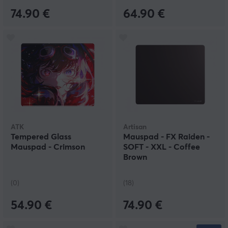
74.90 €
64.90 €
ATK
Artisan
Tempered Glass
Mauspad - FX Raiden -
Mauspad - Crimson
SOFT - XXL - Coffee
Brown
(0)
(18)
54.90 €
74.90 €