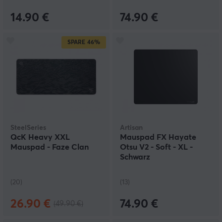
14.90 €
74.90 €
SPARE
46%
SteelSeries
Artisan
QcK Heavy XXL
Mauspad FX Hayate
Mauspad - Faze Clan
Otsu V2 - Soft - XL -
Schwarz
(20)
(13)
26.90 €
74.90 €
(49.90 €)