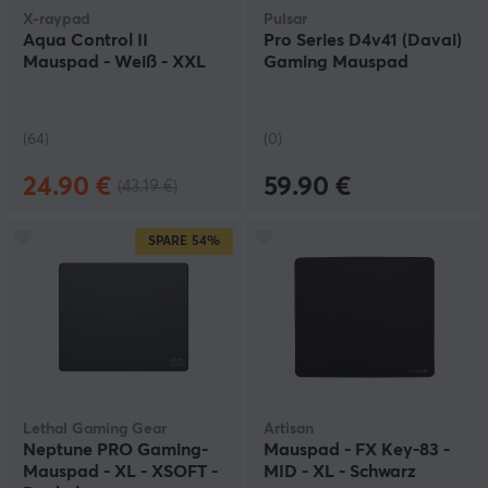
X-raypad
Pulsar
Aqua Control II
Pro Series D4v41 (Davai)
Mauspad - Weiß - XXL
Gaming Mauspad
(64)
(0)
24.90 €
59.90 €
(43.19 €)
SPARE
54%
Lethal Gaming Gear
Artisan
Neptune PRO Gaming-
Mauspad - FX Key-83 -
Mauspad - XL - XSOFT -
MID - XL - Schwarz