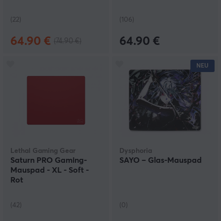
(22)
(106)
64.90 €
64.90 €
(74.90 €)
NEU
Lethal Gaming Gear
Dysphoria
Saturn PRO Gaming-
SAYO – Glas-Mauspad
Mauspad - XL - Soft -
Rot
(42)
(0)