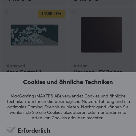
SPARE
45%
X-raypad
Artisan
Aqua Control II
Mauspad - FX Raiden -
Mauspad - Sakura
MID - XXL - Coffee
Cookies und ähnliche Techniken
Green - XXL
Brown
MaxGaming (MAXFPS AB) verwendet Cookies und ähnliche
(64)
(20)
Techniken, um Ihnen die bestmögliche Nutzererfahrung und ein
optimales Gaming-Erlebnis zu bieten.
Nachfolgend können Sie
24.90 €
74.90 €
wählen, ob Sie alle Cookies akzeptieren oder nur bestimmte
(44.95 €)
Arten von Cookies erlauben möchten.
SPARE
18%
Erforderlich