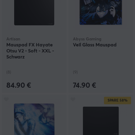
Artisan
Abyss Gaming
Mauspad FX Hayate
Veil Glass Mauspad
Otsu V2 - Soft - XXL -
Schwarz
(8)
(9)
84.90 €
74.90 €
SPARE
58%