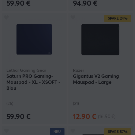
59.90 €
94.90 €
SPARE
24%
Lethal Gaming Gear
Razer
Saturn PRO Gaming-
Gigantus V2 Gaming
Mauspad - XL - XSOFT -
Mauspad - Large
Blau
(26)
(21)
59.90 €
12.90 €
(16.90 €)
NEU
SPARE
57%