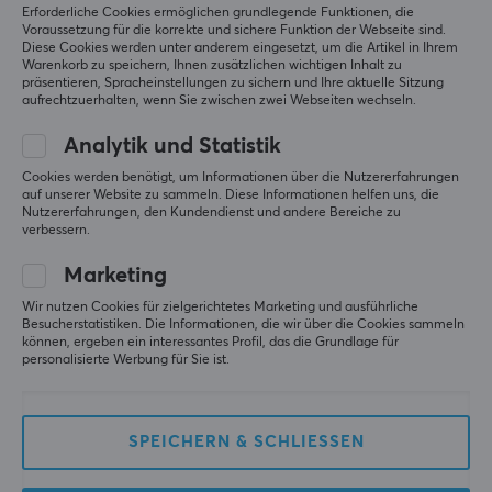
Erforderliche Cookies ermöglichen grundlegende Funktionen, die
Voraussetzung für die korrekte und sichere Funktion der Webseite sind.
Diese Cookies werden unter anderem eingesetzt, um die Artikel in Ihrem
Warenkorb zu speichern, Ihnen zusätzlichen wichtigen Inhalt zu
präsentieren, Spracheinstellungen zu sichern und Ihre aktuelle Sitzung
aufrechtzuerhalten, wenn Sie zwischen zwei Webseiten wechseln.
Analytik und Statistik
Artisan
Artisan
Cookies werden benötigt, um Informationen über die Nutzererfahrungen
Mauspad FX Hayate
Mauspad - FX Key-83 -
auf unserer Website zu sammeln. Diese Informationen helfen uns, die
Otsu V2 - XSOFT - XXL -
MID - XXL - Schwarz
Nutzererfahrungen, den Kundendienst und andere Bereiche zu
Schwarz
verbessern.
Marketing
(2)
(14)
Wir nutzen Cookies für zielgerichtetes Marketing und ausführliche
69.90 €
79.90 €
Besucherstatistiken. Die Informationen, die wir über die Cookies sammeln
(84.90 €)
können, ergeben ein interessantes Profil, das die Grundlage für
personalisierte Werbung für Sie ist.
SPARE
31%
SPEICHERN & SCHLIESSEN