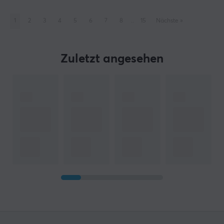
1
2
3
4
5
6
7
8
..
15
Nächste
»
Zuletzt angesehen