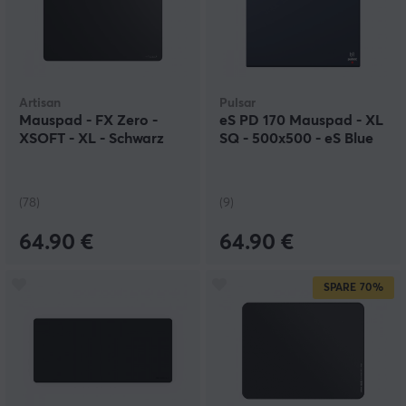
Artisan
Pulsar
Mauspad - FX Zero -
eS PD 170 Mauspad - XL
XSOFT - XL - Schwarz
SQ - 500x500 - eS Blue
(78)
(9)
64.90 €
64.90 €
SPARE
70%