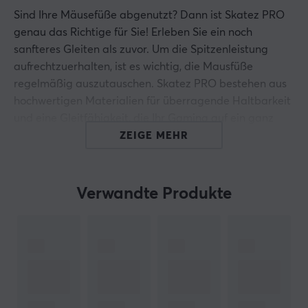
Sind Ihre Mäusefüße abgenutzt? Dann ist Skatez PRO
genau das Richtige für Sie! Erleben Sie ein noch
sanfteres Gleiten als zuvor. Um die Spitzenleistung
aufrechtzuerhalten, ist es wichtig, die Mausfüße
regelmäßig auszutauschen. Skatez PRO bestehen aus
hochwertigen Materialien für überragende Haltbarkeit
und eine Gleitfähigkeit, die Ihr Gaming auf ein ganz
neues Niveau hebt!
ZEIGE MEHR
Eigenschaften von Corepad Skatez
Verwandte Produkte
Ersatz für die vorhandenen Mausfüße für eine
spieloptimierte Reaktion (oder zum Ersetzen
abgenutzter Füße)
Reduziert die Reibung zwischen Maus und
Mauspad* und sorgt für ein sanfteres Gleiterlebnis
Erhöht die Genauigkeit der Mausablesung
Hergestellt aus 100 % PTFE