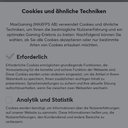
5
0%
0.0
Cookies und ähnliche Techniken
4
0%
3
0%
2
0%
MaxGaming (MAXFPS AB) verwendet Cookies und ähnliche
Basierend auf 0 Bewertungen
1
0%
Techniken, um Ihnen die bestmögliche Nutzererfahrung und ein
optimales Gaming-Erlebnis zu bieten.
Nachfolgend können Sie
wählen, ob Sie alle Cookies akzeptieren oder nur bestimmte
GEBE EINE BEWERTUNG AB
Arten von Cookies erlauben möchten.
Erforderlich
Erforderliche Cookies ermöglichen grundlegende Funktionen, die
Mehr aus unserer
Voraussetzung für die korrekte und sichere Funktion der Webseite sind.
Diese Cookies werden unter anderem eingesetzt, um die Artikel in Ihrem
Warenkorb zu speichern, Ihnen zusätzlichen wichtigen Inhalt zu
Community
präsentieren, Spracheinstellungen zu sichern und Ihre aktuelle Sitzung
aufrechtzuerhalten, wenn Sie zwischen zwei Webseiten wechseln.
Analytik und Statistik
Cookies werden benötigt, um Informationen über die Nutzererfahrungen
auf unserer Website zu sammeln. Diese Informationen helfen uns, die
Nutzererfahrungen, den Kundendienst und andere Bereiche zu
verbessern.