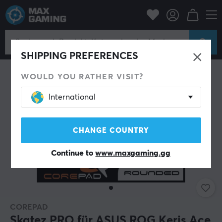
PC-Zubehör
Mäuse & Zubehör
Maus-Skates
SHIPPING PREFERENCES
WOULD YOU RATHER VISIT?
International
CHANGE COUNTRY
Continue to
www.maxgaming.gg
COREPAD
Skatez PRO für ASUS ROG Keris Ace