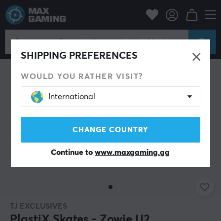
PC-Zubehör
Mäuse & Zubehör
Maus-Skates
SHIPPING PREFERENCES
WOULD YOU RATHER VISIT?
International
CHANGE COUNTRY
Continue to
www.maxgaming.gg
TJ EXCLUSIVES
PlastiX Skates - Zowie U2