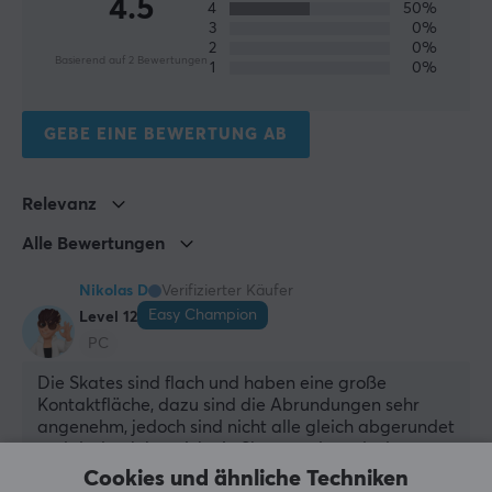
4.5
4
50%
3
0%
Farbe
2
0%
Schwarz
Basierend auf 2 Bewertungen
1
0%
Passt
Zowie U2
GEBE EINE BEWERTUNG AB
Relevanz
Alle Bewertungen
Nikolas D
Verifizierter Käufer
Easy Champion
Level 12
PC
Die Skates sind flach und haben eine große 
Kontaktfläche, dazu sind die Abrundungen sehr 
angenehm, jedoch sind nicht alle gleich abgerundet 
und dadurch hat sich ein Skate anders als der 
andere angefühlt. Ein paar Inkonsistenzen sind, das 
Cookies und ähnliche Techniken