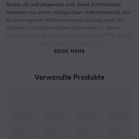
Skates alt und abgenutzt sind. Diese Schlittschuhe
bestehen aus einem einzigartigen Hybridmaterial, das
für überragende Haltbarkeit und Leistung sorgt. Im
Vergleich zu herkömmlichen Materialien ist dieses
Material bis zu 15-mal verschleißfester als PTFE und bis
zu 8-mal verschleißfester als UHMW. PlastiX ist ideal
für Glas- oder Stoffmatten und dank seiner
ZEIGE MEHR
hervorragenden Gleitfähigkeit können Sie die Leistung
leicht verbessern.
Verwandte Produkte
Mit dem Fokus auf langlebige Qualität und eine glatte
Gleitoberfläche wurden diese Schlittschuhe entwickelt,
um Ihnen bei jedem Spiel ein langanhaltendes und
reibungsloses Erlebnis zu bieten. Genießen Sie
langlebige und zuverlässige PlastiX Skates ? Dots, um
Ihr Spielerlebnis zu maximieren!
Der PlastiX skates hat eine anfängliche Spieldauer