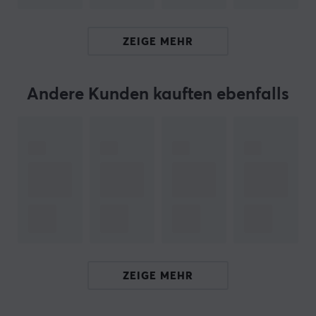
von 3-4 Stunden. Nach dieser Zeit werden die
Schlittschuhe viel geschmeidiger und leiser und
ZEIGE MEHR
passen sich gleichzeitig an die Oberfläche an, auf
der sie gleiten. Befolgen Sie die
Installationsanleitung, um den
Andere Kunden kauften ebenfalls
Initialisierungsprozess der Mausfüße zu
beschleunigen.
Das Material der PlastiX-Skates kann im Vergleich
zu anderen Skates einen etwas höheren
Geräuschpegel erzeugen. Dies liegt an der
außergewöhnlich langlebigen Mischung aus drei
Kunststoffarten.
ARTIKEL-NUMMER:
ZEIGE MEHR
Unsere Artikel-Nr. 32249
Hersteller-Nr. SKT-XR-ZOW-U2