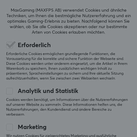
die Skates von der Fläche auch etwas anders sind, 
da der eine glatt und geschmeidig ist, aber der 
MaxGaming (MAXFPS AB) verwendet Cookies und ähnliche
andere etwas rauer ist. Da dies nur meine 
Techniken, um Ihnen die bestmögliche Nutzererfahrung und ein
Erfahrungen sind, kann es sich auf andere variieren 
optimales Gaming-Erlebnis zu bieten.
Nachfolgend können Sie
und je nachdem besser oder auch schlechter sein. 
wählen, ob Sie alle Cookies akzeptieren oder nur bestimmte
Auch wenn da ein paar Probleme sind, haben sich 
Arten von Cookies erlauben möchten.
die Skates trotzdem recht gut angefühlt und sind 
wiederverwendbar.
Erforderlich
Erforderliche Cookies ermöglichen grundlegende Funktionen, die
(Meine Erfahrung):
Voraussetzung für die korrekte und sichere Funktion der Webseite sind.
Diese Cookies werden unter anderem eingesetzt, um die Artikel in Ihrem
Vorteile:
Warenkorb zu speichern, Ihnen zusätzlichen wichtigen Inhalt zu
- lange haltbar
präsentieren, Spracheinstellungen zu sichern und Ihre aktuelle Sitzung
aufrechtzuerhalten, wenn Sie zwischen zwei Webseiten wechseln.
- flache Oberfläche
- abgerundete Ecken
Analytik und Statistik
- wiederverwendbar
- (nicht schnell, auch nicht sehr langsam)
Cookies werden benötigt, um Informationen über die Nutzererfahrungen
auf unserer Website zu sammeln. Diese Informationen helfen uns, die
Nutzererfahrungen, den Kundendienst und andere Bereiche zu
Nachteile:
verbessern.
- Inkonsistenz bei verschiedenen Skates 
(Abrundung, Oberfläche)
Marketing
- (nicht schnell, auch nicht sehr langsam)
- Kann sich kratzig anfühlen (das Meiste ging nach 
Wir nutzen Cookies für zielgerichtetes Marketing und ausführliche