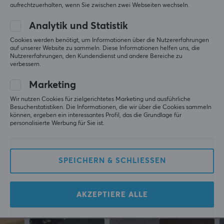
die Kontrolle habe, um die Maus bei Bedarf zu 
aufrechtzuerhalten, wenn Sie zwischen zwei Webseiten wechseln.
stoppen. Sehr zu empfehlen für alle mit einer Zowie 
EC-CW :)
Analytik und Statistik
Original anzeigen
Cookies werden benötigt, um Informationen über die Nutzererfahrungen
auf unserer Website zu sammeln. Diese Informationen helfen uns, die
EspTiger ICE v2 Mouse Skates zu Zowie EC-CW
Nutzererfahrungen, den Kundendienst und andere Bereiche zu
vor 2 Jahren
verbessern.
3 Likes
Marketing
Marcus L
Verifizierter Käufer
Wir nutzen Cookies für zielgerichtetes Marketing und ausführliche
Besucherstatistiken. Die Informationen, die wir über die Cookies sammeln
Ganking Crusader
Level 13
können, ergeben ein interessantes Profil, das die Grundlage für
PC
personalisierte Werbung für Sie ist.
EspTiger ICE v2 Mouse Skates zu Zowie EC-CW
vor 2 Jahren
SPEICHERN & SCHLIESSEN
Mehr aus unserer
AKZEPTIERE ALLE
Community