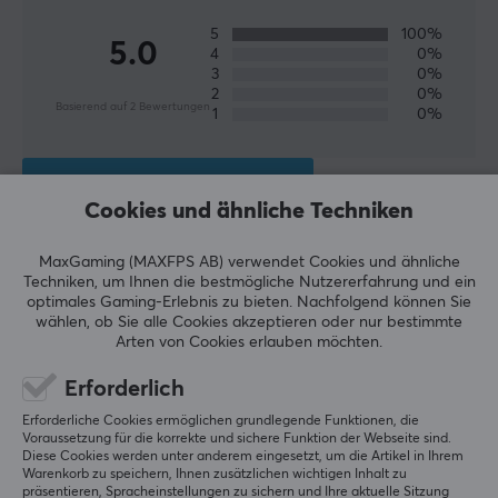
5
100%
5.0
4
0%
3
0%
2
0%
Basierend auf 2 Bewertungen
1
0%
GEBE EINE BEWERTUNG AB
Cookies und ähnliche Techniken
Relevanz
MaxGaming (MAXFPS AB) verwendet Cookies und ähnliche
Techniken, um Ihnen die bestmögliche Nutzererfahrung und ein
Alle Bewertungen
optimales Gaming-Erlebnis zu bieten.
Nachfolgend können Sie
wählen, ob Sie alle Cookies akzeptieren oder nur bestimmte
Noa L
Verifizierter Käufer
Arten von Cookies erlauben möchten.
Slow Guardian
Level 7
Erforderlich
PC
Erforderliche Cookies ermöglichen grundlegende Funktionen, die
Viel besser als die Standardgleiter, enormer 
Voraussetzung für die korrekte und sichere Funktion der Webseite sind.
Unterschied bei schnellen Bewegungen mit der 
Diese Cookies werden unter anderem eingesetzt, um die Artikel in Ihrem
Warenkorb zu speichern, Ihnen zusätzlichen wichtigen Inhalt zu
Maus, aber ich habe trotzdem das Gefühl, dass ich 
präsentieren, Spracheinstellungen zu sichern und Ihre aktuelle Sitzung