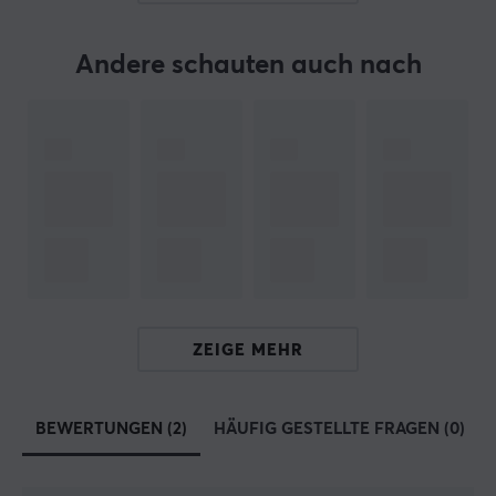
Und das Beste von allem - sie haben auch das
unglaubliche LongTeng Fire Cloud Mauspad, das
zusammen mit Arc eine unschlagbare Kombination
Andere schauten auch nach
schafft, der Sie einfach nicht widerstehen können.
Warum also nicht? Gönnen Sie Ihrer Maus noch heute
das ultimative Upgrade mit EspTiger.
TECHNISCHE DATEN
EIGENSCHAFTEN
Material
PTFE
Farbe
ZEIGE MEHR
Weiß
Passt
BEWERTUNGEN (2)
HÄUFIG GESTELLTE FRAGEN (0)
Zowie EC1-CW, Zowie EC2-CW, Zowie EC3-CW