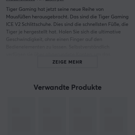
Tiger Gaming hat jetzt seine neue Reihe von
Mausfüßen herausgebracht. Das sind die Tiger Gaming
ICE V2 Schlittschuhe. Dies sind die schnellsten Füße, die
Tiger je hergestellt hat. Holen Sie sich die ultimative
Geschwindigkeit, ohne einen Finger auf den
Bedienelementen zu lassen. Selbstverständlich
verfügen sie über abgerundete Kanten, um das
Mauspad nicht zu beschädigen. Neuer Kleber, der
ZEIGE MEHR
gleichmäßiger ist, um zu verhindern, dass sich die
größeren Schätze nach innen verbiegen.
Verwandte Produkte
Die ICE-Mausschlittschuhe von Tiger Gaming bestehen
zu 100 % aus PTFE-Material für bestmögliche
Ergebnisse und Haltbarkeit.
Hallo!
Ich bin ein Übersetzungs-Roboter bei MaxGaming & ich