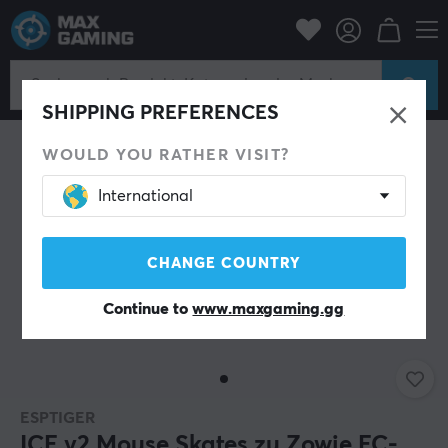
PC-Zubehör
Mäuse & Zubehör
Maus-Skates
SHIPPING PREFERENCES
WOULD YOU RATHER VISIT?
International
CHANGE COUNTRY
Continue to
www.maxgaming.gg
ESPTIGER
ICE v2 Mouse Skates zu Zowie EC-