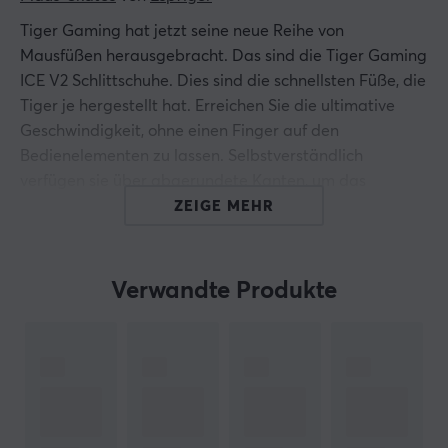
Tiger Gaming hat jetzt seine neue Reihe von
Mausfüßen herausgebracht. Das sind die Tiger Gaming
ICE V2 Schlittschuhe. Dies sind die schnellsten Füße, die
Tiger je hergestellt hat. Erreichen Sie die ultimative
Geschwindigkeit, ohne einen Finger auf den
Bedienelementen zu lassen. Selbstverständlich
verfügen sie über abgerundete Kanten, um das
Mauspad nicht zu beschädigen. Neuer Kleber, der
ZEIGE MEHR
gleichmäßiger ist, um zu verhindern, dass sich die
größeren Schätze nach innen verbiegen.
Verwandte Produkte
Die ICE-Mausschlittschuhe von Tiger Gaming bestehen
zu 100 % aus PTFE-Material für bestmögliche
Ergebnisse und Haltbarkeit.
Hallo!
Ich bin ein Übersetzungs-Roboter bei MaxGaming & ich