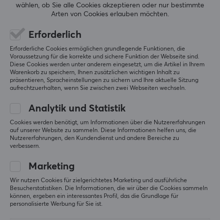
wählen, ob Sie alle Cookies akzeptieren oder nur bestimmte
Arten von Cookies erlauben möchten.
5
0%
0.0
4
0%
3
0%
Erforderlich
2
0%
Basierend auf 0 Bewertungen
Erforderliche Cookies ermöglichen grundlegende Funktionen, die
1
0%
Voraussetzung für die korrekte und sichere Funktion der Webseite sind.
Diese Cookies werden unter anderem eingesetzt, um die Artikel in Ihrem
Warenkorb zu speichern, Ihnen zusätzlichen wichtigen Inhalt zu
GEBE EINE BEWERTUNG AB
präsentieren, Spracheinstellungen zu sichern und Ihre aktuelle Sitzung
aufrechtzuerhalten, wenn Sie zwischen zwei Webseiten wechseln.
Analytik und Statistik
Cookies werden benötigt, um Informationen über die Nutzererfahrungen
Mehr aus unserer
auf unserer Website zu sammeln. Diese Informationen helfen uns, die
Nutzererfahrungen, den Kundendienst und andere Bereiche zu
Community
verbessern.
Marketing
Wir nutzen Cookies für zielgerichtetes Marketing und ausführliche
Besucherstatistiken. Die Informationen, die wir über die Cookies sammeln
können, ergeben ein interessantes Profil, das die Grundlage für
personalisierte Werbung für Sie ist.