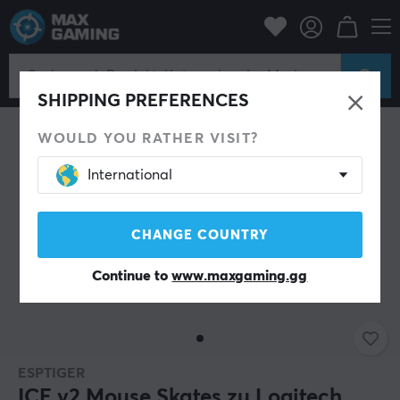
PC-Zubehör
Mäuse & Zubehör
Maus-Skates
SHIPPING PREFERENCES
WOULD YOU RATHER VISIT?
International
CHANGE COUNTRY
Continue to
www.maxgaming.gg
ESPTIGER
ICE v2 Mouse Skates zu Logitech