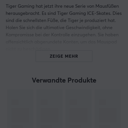
Tiger Gaming hat jetzt ihre neue Serie von Mausfüßen
herausgebracht. Es sind Tiger Gaming ICE-Skates. Dies
sind die schnellsten Füße, die Tiger je produziert hat.
Holen Sie sich die ultimative Geschwindigkeit, ohne
Kompromisse bei der Kontrolle einzugehen. Sie haben
offensichtlich abgerundete Kanten, um das Mauspad
nicht zu beschädigen.
ZEIGE MEHR
Die ICE-Mausschlittschuhe von Tiger Gaming bestehen
aus 100 % PTFE-Material für bestmögliche Ergebnisse
und Langlebigkeit.
Verwandte Produkte
ARTIKEL-NUMMER:
Unsere Artikel-Nr. 23121
Hersteller-Nr. TIG-ICE-RAZ-ORO-V2