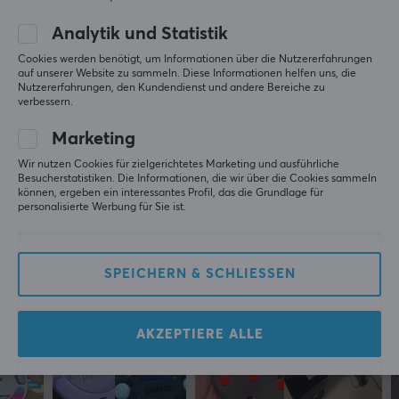
Speedy Warrior
Level 8
Analytik und Statistik
PC
Cookies werden benötigt, um Informationen über die Nutzererfahrungen
EspTiger ICE Mouse Skates Für Razer Orochi V2
auf unserer Website zu sammeln. Diese Informationen helfen uns, die
Nutzererfahrungen, den Kundendienst und andere Bereiche zu
vor 2 Jahren
verbessern.
Marketing
Mehr aus unserer
Wir nutzen Cookies für zielgerichtetes Marketing und ausführliche
Community
Besucherstatistiken. Die Informationen, die wir über die Cookies sammeln
können, ergeben ein interessantes Profil, das die Grundlage für
personalisierte Werbung für Sie ist.
SPEICHERN & SCHLIESSEN
AKZEPTIERE ALLE