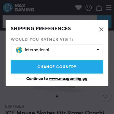
PC-Zubehör
Mäuse & Zubehör
Maus-Skates
SPARE 22%
SHIPPING PREFERENCES
WOULD YOU RATHER VISIT?
International
CHANGE COUNTRY
Continue to
www.maxgaming.gg
ESPTIGER
ICE Mouse Skates Für Razer Orochi