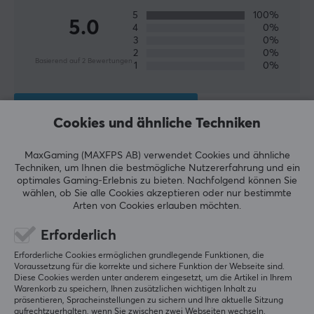
5
100%
5.0
4
0%
3
0%
2
0%
Basierend auf 2 Bewertungen
1
0%
GEBE EINE BEWERTUNG AB
Cookies und ähnliche Techniken
Relevanz
MaxGaming (MAXFPS AB) verwendet Cookies und ähnliche
Techniken, um Ihnen die bestmögliche Nutzererfahrung und ein
Alle Bewertungen
optimales Gaming-Erlebnis zu bieten.
Nachfolgend können Sie
wählen, ob Sie alle Cookies akzeptieren oder nur bestimmte
Arten von Cookies erlauben möchten.
Veli-Matti K
Easy Immortal
Level 28
Erforderlich
PC
Erforderliche Cookies ermöglichen grundlegende Funktionen, die
EspTiger ICE Mouse Skates Für Razer Orochi V2
Voraussetzung für die korrekte und sichere Funktion der Webseite sind.
Diese Cookies werden unter anderem eingesetzt, um die Artikel in Ihrem
vor 2 Monaten
Warenkorb zu speichern, Ihnen zusätzlichen wichtigen Inhalt zu
präsentieren, Spracheinstellungen zu sichern und Ihre aktuelle Sitzung
Benediktus P
Verifizierter Käufer
aufrechtzuerhalten, wenn Sie zwischen zwei Webseiten wechseln.