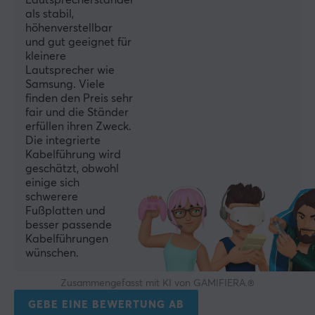
Lautsprecherständer
über Ihre Filme und positionieren Sie sie auf
als stabil,
intelligentere Weise.
höhenverstellbar
und gut geeignet für
kleinere
TECHNISCHE DATEN
Lautsprecher wie
EIGENSCHAFTEN
Samsung. Viele
finden den Preis sehr
Farbe
fair und die Ständer
Schwarz
erfüllen ihren Zweck.
Die integrierte
Kabelführung wird
GARANTIE
geschätzt, obwohl
einige sich
Herstellergarantie
schwerere
2 jahr garantie
Fußplatten und
besser passende
Kabelführungen
GRÖSSE UND GEWICHT
wünschen.
Breite
Zusammengefasst mit KI von GAMIFIERA.®
23 cm
GEBE EINE BEWERTUNG AB
Höhe