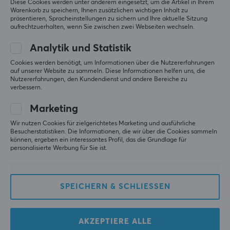
Diese Cookies werden unter anderem eingesetzt, um die Artikel in Ihrem
Warenkorb zu speichern, Ihnen zusätzlichen wichtigen Inhalt zu
präsentieren, Spracheinstellungen zu sichern und Ihre aktuelle Sitzung
aufrechtzuerhalten, wenn Sie zwischen zwei Webseiten wechseln.
Analytik und Statistik
MaxMount Lautsprecherständer Höhenverstellbar - Schwarz
vor 2 Monaten
Cookies werden benötigt, um Informationen über die Nutzererfahrungen
auf unserer Website zu sammeln. Diese Informationen helfen uns, die
1 liken
Nutzererfahrungen, den Kundendienst und andere Bereiche zu
verbessern.
BENGT TORBJÖRN K
Verifizierter Käufer
Marketing
Sporty Scout
Level 5
Wir nutzen Cookies für zielgerichtetes Marketing und ausführliche
Ich bin sehr zufrieden 
Besucherstatistiken. Die Informationen, die wir über die Cookies sammeln
Plus 
können, ergeben ein interessantes Profil, das die Grundlage für
Dass sie in der Höhe verstellbar sind
personalisierte Werbung für Sie ist.
Original anzeigen
MaxMount Lautsprecherständer Höhenverstellbar - Schwarz
SPEICHERN & SCHLIESSEN
gestern
0 Likes
AKZEPTIERE ALLE
Joakim H
Verifizierter Käufer