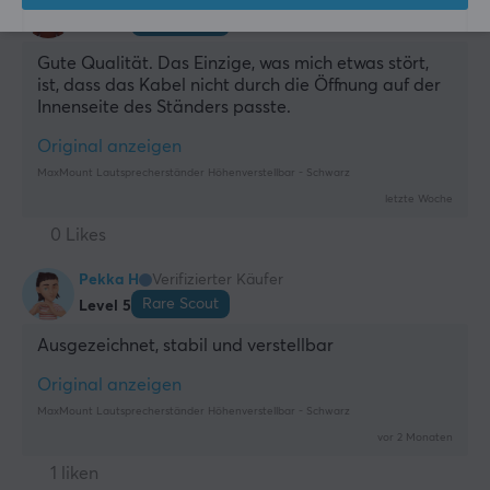
Slow Scout
Level 5
Gute Qualität. Das Einzige, was mich etwas stört, 
ist, dass das Kabel nicht durch die Öffnung auf der 
Innenseite des Ständers passte.
Original anzeigen
MaxMount Lautsprecherständer Höhenverstellbar - Schwarz
letzte Woche
0 Likes
Pekka H
Verifizierter Käufer
Rare Scout
Level 5
Ausgezeichnet, stabil und verstellbar
Original anzeigen
MaxMount Lautsprecherständer Höhenverstellbar - Schwarz
vor 2 Monaten
1 liken