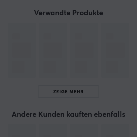
Audioinstallationen geeignet.
Verwandte Produkte
Das Hauptmaterial des MaxMount
Lautsprecherständers ist langlebiger Stahl, der eine
robuste Konstruktion zur Unterstützung von
Lautsprechern mit einem Gewicht von bis zu 5 kg
bietet. Die Ständer verfügen über rutschfeste Pads, die
verhindern, dass sich die Lautsprecher verschieben
oder beschädigt werden. Die praktische
Kabelverwaltung verbirgt und organisiert Kabel, was zu
einem ordentlichen Erscheinungsbild beiträgt. Die
horizontale und vertikale Neigefunktion von 10 Grad
ZEIGE MEHR
gewährleistet, dass die Klangwiedergabe an
individuelle Bedürfnisse und räumliche Gegebenheiten
angepasst ist.
Andere Kunden kauften ebenfalls
Zusammenfassung
Verkauf als 1 Paar - zwei Ständer enthalten