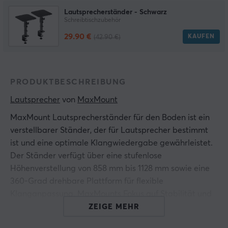
Lautsprecherständer - Schwarz
Schreibtischzubehör
29.90 €
KAUFEN
(42.90 €)
PRODUKTBESCHREIBUNG
Lautsprecher
 von 
MaxMount
MaxMount Lautsprecherständer für den Boden ist ein
verstellbarer Ständer, der für Lautsprecher bestimmt
ist und eine optimale Klangwiedergabe gewährleistet.
Der Ständer verfügt über eine stufenlose
Höhenverstellung von 858 mm bis 1128 mm sowie eine
360-Grad drehbare Plattform für flexible
Klanganpassung. MaxMounts Fokus auf Stabilität und
Sicherheit macht den Ständer sowohl für den
ZEIGE MEHR
Hausgebrauch als auch für professionelle