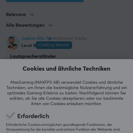
85.3-112.3 cm
Relevanz
Tiefe
23 cm
Alle Bewertungen
Joakim Olle T
Verifizierter Käufer
Crafting Warrior
Level 8
Lautsprecherständer
Extrem preiswertes Produkt, der Fuß könnte 
Cookies und ähnliche Techniken
schwerer sein, aber ich vermute, das hätte den 
Preis beeinflusst. Ähnliche Produkte im Netz liegen 
bei etwa 1000 SEK. Das Produkt funktioniert perfekt 
MaxGaming (MAXFPS AB) verwendet Cookies und ähnliche
mit meinen Samsung HW-Q995F 
Techniken, um Ihnen die bestmögliche Nutzererfahrung und ein
Rücklautsprechern, sehr zufrieden.
optimales Gaming-Erlebnis zu bieten.
Nachfolgend können Sie
wählen, ob Sie alle Cookies akzeptieren oder nur bestimmte
Preis, integrierter Kabelkanal, passt zu Samsung
Arten von Cookies erlauben möchten.
HW-Q995F
Fuß nicht schwer
Erforderlich
Erforderliche Cookies ermöglichen grundlegende Funktionen, die
Original anzeigen
Voraussetzung für die korrekte und sichere Funktion der Webseite sind.