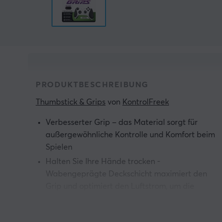
PRODUKTBESCHREIBUNG
Thumbstick & Grips
 von 
KontrolFreek
Verbesserter Grip – das Material sorgt für
außergewöhnliche Kontrolle und Komfort beim
Spielen
Halten Sie Ihre Hände trocken -
Wabengeprägte Deckschicht maximiert den
Grip und optimiert den Luftstrom, um die
Handflächen kühl zu halten
Verbesserter Komfort - Die gepolsterte