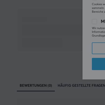
Cookies w
sammeln. 
Bereiche 
M
Wir nutzen
Informatio
Grundlage 
BEWERTUNGEN (0)
HÄUFIG GESTELLTE FRAGEN 