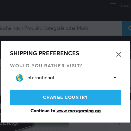
Gesch
Konsole
Gaming-Stühle
Handyzubehör
Zuhaus
SHIPPING PREFERENCES
WOULD YOU RATHER VISIT?
umbstick & Grips
International
KONTR
Per
CHANGE COUNTRY
Ser
Continue to
www.maxgaming.gg
(0)