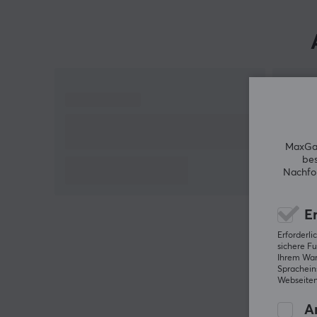
um verbesserten Grip und Komfort zu erreichen.
Hallo!
Ich bin ein Übersetzungs-Roboter bei MaxGaming &
ich habe diese Artikelbeschreibung übersetzt. Wenn
Du Fehler in diesem Text feststellst,
kannst Du mir
gern ein Feedback geben.
MaxGam
bes
Nachfol
Er
Erforderl
sichere Fu
Ihrem Ware
Spracheins
Webseiten
An