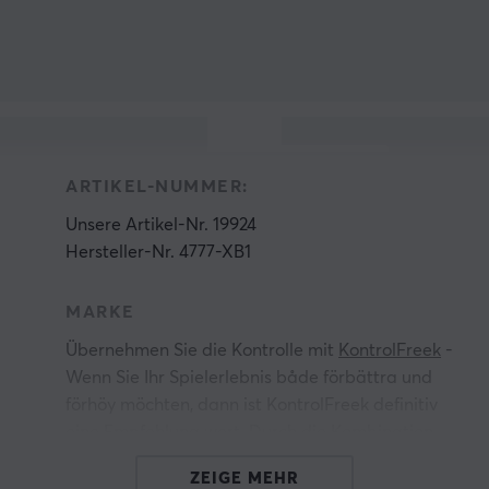
ARTIKEL-NUMMER:
Unsere Artikel-Nr. 19924
Hersteller-Nr. 4777-XB1
MARKE
Übernehmen Sie die Kontrolle mit
KontrolFreek
-
Wenn Sie Ihr Spielerlebnis både förbättra und
förhöy möchten, dann ist KontrolFreek definitiv
eine Empfehlung wert. Durch die Kombination
von modernster Ergonomie und fortschrittlichen
ZEIGE MEHR
Materialien entwickelt KontrolFreek qualitativ