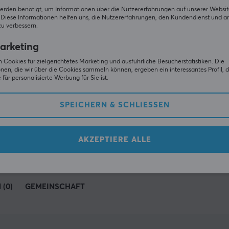
Andere schauten auch nach
erden benötigt, um Informationen über die Nutzererfahrungen auf unserer Websit
Diese Informationen helfen uns, die Nutzererfahrungen, den Kundendienst und a
zu verbessern.
arketing
 Cookies für zielgerichtetes Marketing und ausführliche Besucherstatistiken. Die
nen, die wir über die Cookies sammeln können, ergeben ein interessantes Profil, d
für personalisierte Werbung für Sie ist.
SPEICHERN & SCHLIESSEN
ZEIGE MEHR
AKZEPTIERE ALLE
(0)
GEMEINSCHAFT