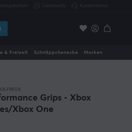
enkgutschein
Community
Kundendienst
e & Freizeit
Schnäppchenecke
Marken
OLFREEK
formance Grips - Xbox
ies/Xbox One