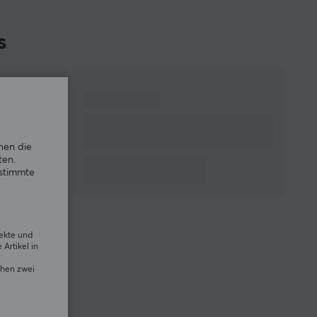
s
nen die
ten.
estimmte
rekte und
Artikel in
chen zwei