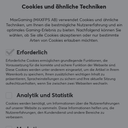
BEWERTUNGEN (0)
HÄUFIG GESTELLTE FRAGEN (0)
Cookies und ähnliche Techniken
MaxGaming (MAXFPS AB) verwendet Cookies und ähnliche
Techniken, um Ihnen die bestmögliche Nutzererfahrung und ein
5
0%
optimales Gaming-Erlebnis zu bieten.
Nachfolgend können Sie
0.0
4
0%
wählen, ob Sie alle Cookies akzeptieren oder nur bestimmte
3
0%
Arten von Cookies erlauben möchten.
2
0%
Basierend auf 0 Bewertungen
1
0%
Erforderlich
Erforderliche Cookies ermöglichen grundlegende Funktionen, die
Voraussetzung für die korrekte und sichere Funktion der Webseite sind.
GEBE EINE BEWERTUNG AB
Diese Cookies werden unter anderem eingesetzt, um die Artikel in Ihrem
Warenkorb zu speichern, Ihnen zusätzlichen wichtigen Inhalt zu
präsentieren, Spracheinstellungen zu sichern und Ihre aktuelle Sitzung
aufrechtzuerhalten, wenn Sie zwischen zwei Webseiten wechseln.
Mehr aus unserer
Analytik und Statistik
Cookies werden benötigt, um Informationen über die Nutzererfahrungen
Community
auf unserer Website zu sammeln. Diese Informationen helfen uns, die
Nutzererfahrungen, den Kundendienst und andere Bereiche zu
verbessern.