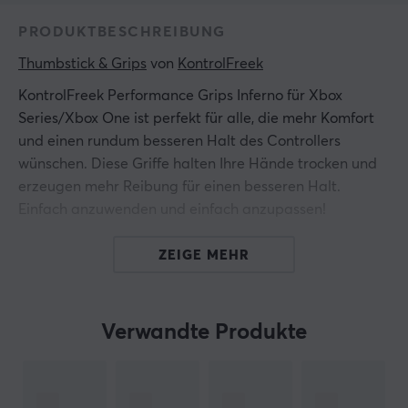
PRODUKTBESCHREIBUNG
Thumbstick & Grips
 von 
KontrolFreek
KontrolFreek Performance Grips Inferno für Xbox
Series/Xbox One ist perfekt für alle, die mehr Komfort
und einen rundum besseren Halt des Controllers
wünschen. Diese Griffe halten Ihre Hände trocken und
erzeugen mehr Reibung für einen besseren Halt.
Einfach anzuwenden und einfach anzupassen!
ZEIGE MEHR
Hallo!
Ich bin ein Übersetzungs-Roboter bei MaxGaming & ich
habe diese Artikelbeschreibung übersetzt. Wenn Du
Fehler in diesem Text feststellst,
kannst Du mir gern ein
Verwandte Produkte
Feedback geben.
ARTIKEL-NUMMER: