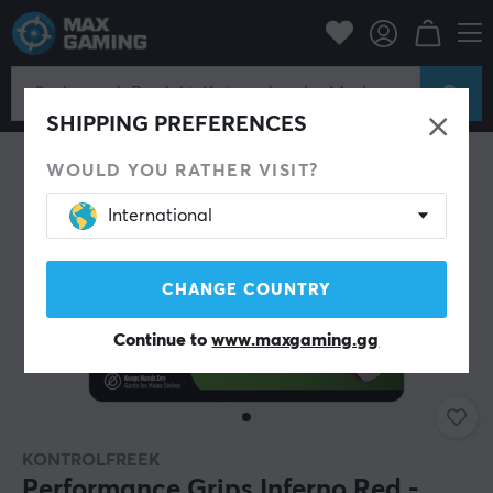
Konsole
Xbox
Xbox Series Zubehör
Thumbstick & Grips
SHIPPING PREFERENCES
WOULD YOU RATHER VISIT?
International
CHANGE COUNTRY
Continue to
www.maxgaming.gg
KONTROLFREEK
Performance Grips Inferno Red -