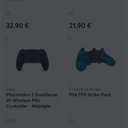
(5)
(5)
32.90 €
21.90 €
Sony
Collective Minds
Playstation 5 DualSense
PS4 FPS Strike Pack
V3 Wireless PS5
Controller - Midnight
Black
(200)
(2)