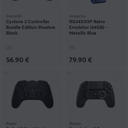
GameSir
Anbernic
Cyclone 2 Controller
RG34XXSP Retro
Bundle Edition Shadow
Emulator (64GB) -
Black
Metallic Blue
(27)
(15)
56.90 €
79.90 €
Razer
Nacon