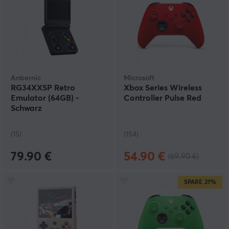
Anbernic
Microsoft
RG34XXSP Retro
Xbox Series Wireless
Emulator (64GB) -
Controller Pulse Red
Schwarz
(15)
(154)
79.90 €
54.90 €
(69.90 €)
SPARE
21%