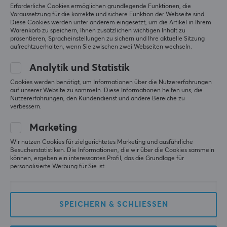
Erforderliche Cookies ermöglichen grundlegende Funktionen, die
Voraussetzung für die korrekte und sichere Funktion der Webseite sind.
Diese Cookies werden unter anderem eingesetzt, um die Artikel in Ihrem
Warenkorb zu speichern, Ihnen zusätzlichen wichtigen Inhalt zu
präsentieren, Spracheinstellungen zu sichern und Ihre aktuelle Sitzung
aufrechtzuerhalten, wenn Sie zwischen zwei Webseiten wechseln.
GameSir
Besavior
Analytik und Statistik
Tarantula Pro Bundle -
USB-Adapter für
Controller &
Playstation 5
Cookies werden benötigt, um Informationen über die Nutzererfahrungen
Ladeständer [TMR
auf unserer Website zu sammeln. Diese Informationen helfen uns, die
Sticks]
Nutzererfahrungen, den Kundendienst und andere Bereiche zu
verbessern.
(2)
(0)
Marketing
69.90 €
31.89 €
(56.09 €)
Wir nutzen Cookies für zielgerichtetes Marketing und ausführliche
Besucherstatistiken. Die Informationen, die wir über die Cookies sammeln
können, ergeben ein interessantes Profil, das die Grundlage für
personalisierte Werbung für Sie ist.
SPEICHERN & SCHLIESSEN