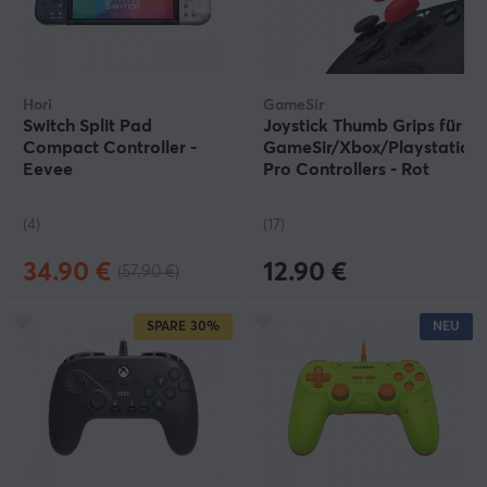
Hori
GameSir
Switch Split Pad
Joystick Thumb Grips für
Compact Controller -
GameSir/Xbox/Playstation/
Eevee
Pro Controllers - Rot
(4)
(17)
34.90 €
12.90 €
(57.90 €)
SPARE
30%
NEU