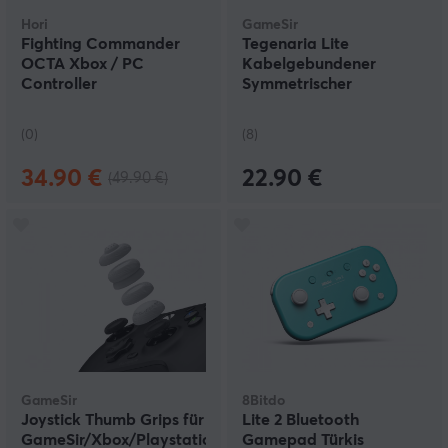
Hori
GameSir
Fighting Commander
Tegenaria Lite
OCTA Xbox / PC
Kabelgebundener
Controller
Symmetrischer
Controller - MenaRD
Edition
(0)
(8)
34.90 €
22.90 €
(49.90 €)
GameSir
8Bitdo
Joystick Thumb Grips für
Lite 2 Bluetooth
GameSir/Xbox/Playstation/Switch
Gamepad Türkis