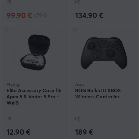
(3)
(0)
99.90 €
134.90 €
(179 €)
Flydigi
Asus
Elite Accessory Case für
ROG Raikiri II XBOX
Apex 5 & Vader 5 Pro -
Wireless Controller
Weiß
(3)
(0)
12.90 €
189 €