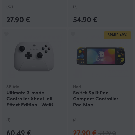
(37)
(7)
27.90 €
54.90 €
SPARE
49%
8Bitdo
Hori
Ultimate 3-mode
Switch Split Pad
Controller Xbox Hall
Compact Controller -
Effect Edition - Weiß
Pac-Man
(1)
(4)
60.49 €
27.90 €
(54.90 €)