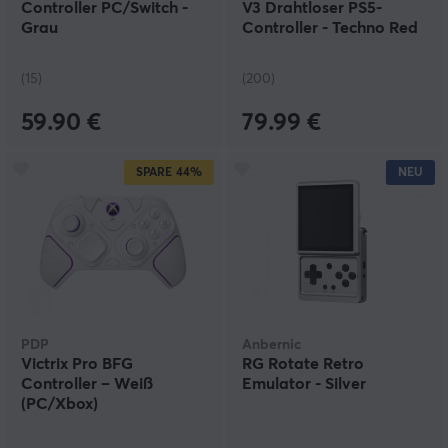
Controller PC/Switch -
V3 Drahtloser PS5-
Grau
Controller - Techno Red
(15)
(200)
59.90 €
79.99 €
SPARE
44%
NEU
PDP
Anbernic
Victrix Pro BFG
RG Rotate Retro
Controller – Weiß
Emulator - Silver
(PC/Xbox)