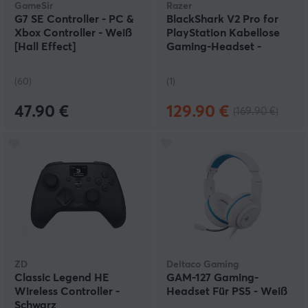
GameSir
Razer
G7 SE Controller - PC &
BlackShark V2 Pro for
Xbox Controller - Weiß
PlayStation Kabellose
[Hall Effect]
Gaming-Headset -
Schwarz
(60)
(1)
47.90 €
129.90 €
(169.90 €)
ZD
Deltaco Gaming
Classic Legend HE
GAM-127 Gaming-
Wireless Controller -
Headset Für PS5 - Weiß
Schwarz