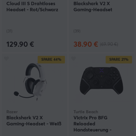
Cloud III S Drahtloses
Blackshark V2 X
Headset - Rot/Schwarz
Gaming-Headset
(31)
(39)
129.90 €
38.90 €
(69.90 €)
SPARE
44%
SPARE
21%
Razer
Turtle Beach
Blackshark V2 X
Victrix Pro BFG
Gaming-Headset - Weiß
Reloaded
Handsteuerung -