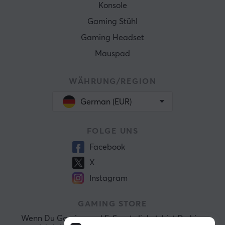
Konsole
Gaming Stühl
Gaming Headset
Mauspad
WÄHRUNG/REGION
German (EUR)
FOLGE UNS
Facebook
X
Instagram
GAMING STORE
Wenn Du Gaming und E-Sports liebst, bist Du hier