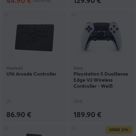
44.90 €
129.90 €
(54.90 €)
Haute42
Sony
U16 Arcade Controller
Playstation 5 DualSense
Edge V2 Wireless
Controller - Weiß
(7)
(104)
86.90 €
189.90 €
SPARE
21%