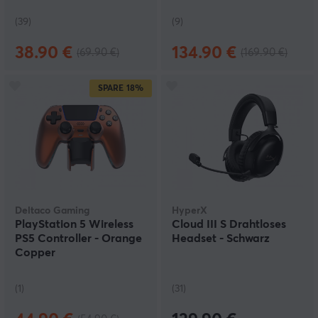
Schwarz (PS4/PS5)
(39)
(9)
38.90 €
134.90 €
(69.90 €)
(169.90 €)
SPARE
18%
Deltaco Gaming
HyperX
PlayStation 5 Wireless
Cloud III S Drahtloses
PS5 Controller - Orange
Headset - Schwarz
Copper
(1)
(31)