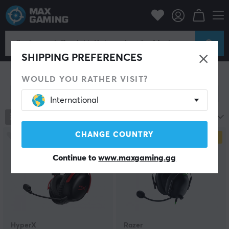
Konsole
Konsole
SHIPPING PREFERENCES
Playstation
Xbox
Nintendo
Retro Gaming
WOULD YOU RATHER VISIT?
Filter zeigen
International
1021
Produkte
Beliebteste
CHANGE COUNTRY
SPARE
44%
Continue to
www.maxgaming.gg
HyperX
Razer