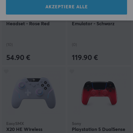
AKZEPTIERE ALLE
MCHOSE
Anbernic
V9 Pro Kabelloses
RG Rotate Retro
Headset - Rose Red
Emulator - Schwarz
(10)
(0)
54.90 €
119.90 €
EasySMX
Sony
X20 HE Wireless
Playstation 5 DualSense