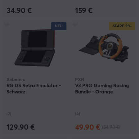
34.90 €
159 €
NEU
SPARE
9%
Anbernic
PXN
RG DS Retro Emulator -
V3 PRO Gaming Racing
Schwarz
Bundle - Orange
(2)
(4)
129.90 €
49.90 €
(54.90 €)