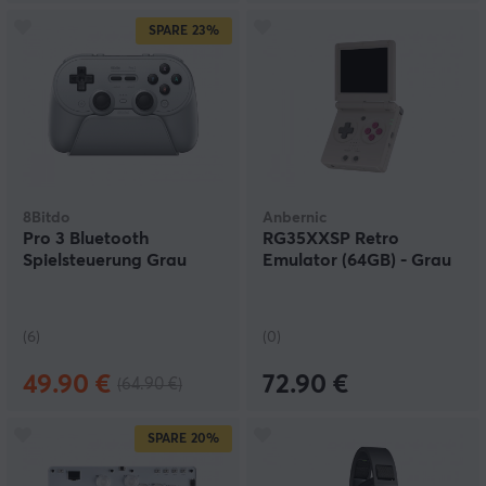
SPARE
23%
8Bitdo
Anbernic
Pro 3 Bluetooth
RG35XXSP Retro
Spielsteuerung Grau
Emulator (64GB) - Grau
(6)
(0)
49.90 €
72.90 €
(64.90 €)
SPARE
20%