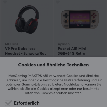
MCHOSE
Ayaneo
V9 Pro Kabellose
Pocket AIR Mini
Headset - Schwarz/Rot
3GB+64G Retro
Emulator - Retro Power
Cookies und ähnliche Techniken
(10)
(7)
MaxGaming (MAXFPS AB) verwendet Cookies und ähnliche
54.90 €
139.90 €
Techniken, um Ihnen die bestmögliche Nutzererfahrung und ein
optimales Gaming-Erlebnis zu bieten.
Nachfolgend können Sie
wählen, ob Sie alle Cookies akzeptieren oder nur bestimmte
Arten von Cookies erlauben möchten.
SPARE
43%
Erforderlich