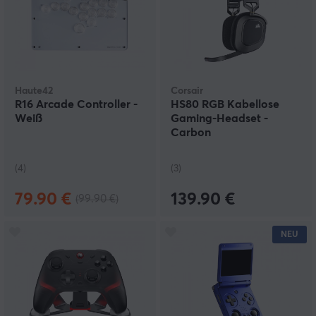
Haute42
Corsair
R16 Arcade Controller -
HS80 RGB Kabellose
Weiß
Gaming-Headset -
Carbon
(4)
(3)
79.90 €
139.90 €
(99.90 €)
NEU