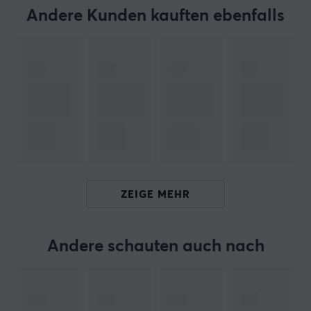
Hallo!
Andere Kunden kauften ebenfalls
Ich bin ein Übersetzungs-Roboter bei MaxGaming & ich
habe diese Artikelbeschreibung übersetzt. Wenn Du
Fehler in diesem Text feststellst,
kannst Du mir gern ein
Feedback geben.
ARTIKEL-NUMMER:
Unsere Artikel-Nr. 34387
Hersteller-Nr. PT60-3
ZEIGE MEHR
MARKE
KBDfans
ist mit seinen qualitativ hochwertigen
Produkten seit langem ein Favorit unter Tastatur-
Andere schauten auch nach
Enthusiasten. Sie bieten alles, was man braucht, um die
perfekte Tastatur zu bauen, mit höchster Qualität innen
und außen.