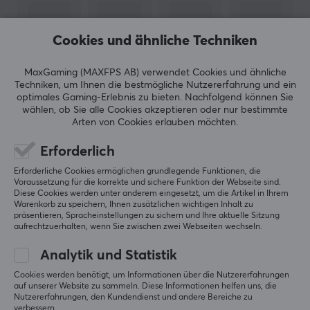
Über die Jahre hat KBDfans eine enge Beziehung zur
Tastatur-Community aufgebaut. Wir begannen unsere
Cookies und ähnliche Techniken
Reise mit der Einführung von KBDfans-Produkten im
Jahr 2019, und seitdem haben wir unser Sortiment
MaxGaming (MAXFPS AB) verwendet Cookies und ähnliche
stetig erweitert. Jetzt finden Sie alles von Gehäusen,
Techniken, um Ihnen die bestmögliche Nutzererfahrung und ein
optimales Gaming-Erlebnis zu bieten.
Nachfolgend können Sie
Tastenkappen, Schalterzubehör, Platten, Leiterplatten
wählen, ob Sie alle Cookies akzeptieren oder nur bestimmte
ZEIGE MEHR
und mehr. Egal, ob du ein Anfänger oder ein erfahrener
Arten von Cookies erlauben möchten.
Benutzer bist, wir haben, was du brauchst, um
Erforderlich
anzufangen oder deine Tastatur auf das nächste Level
BEWERTUNGEN (0)
HÄUFIG GESTELLTE FRAGEN (0)
zu bringen.
Erforderliche Cookies ermöglichen grundlegende Funktionen, die
Voraussetzung für die korrekte und sichere Funktion der Webseite sind.
Diese Cookies werden unter anderem eingesetzt, um die Artikel in Ihrem
Warenkorb zu speichern, Ihnen zusätzlichen wichtigen Inhalt zu
TECHNISCHE DATEN
präsentieren, Spracheinstellungen zu sichern und Ihre aktuelle Sitzung
5
0%
aufrechtzuerhalten, wenn Sie zwischen zwei Webseiten wechseln.
0.0
EIGENSCHAFTEN
4
0%
3
0%
Analytik und Statistik
Knopfmaterial
2
0%
Basierend auf 0 Bewertungen
Cookies werden benötigt, um Informationen über die Nutzererfahrungen
1
0%
ABS Double-shot
auf unserer Website zu sammeln. Diese Informationen helfen uns, die
Nutzererfahrungen, den Kundendienst und andere Bereiche zu
Profil
verbessern.