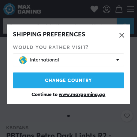
PC-Zubehör
Tastaturen & Zubehör
Keycaps
SHIPPING PREFERENCES
WOULD YOU RATHER VISIT?
International
CHANGE COUNTRY
Continue to
www.maxgaming.gg
KBDFANS
PBTfans Retro Dark Lights R2 -