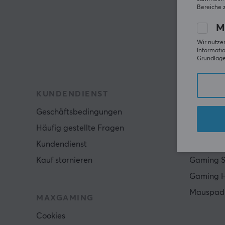
Bereiche 
M
Wir nutzen
Informatio
Grundlage 
KUNDENDIENST
BELIEB
Geschäftsbedingungen
Gaming 
Häufig gestellte Fragen
Tastatur
Kundendienst
Konsole
Kauf stornieren
Gaming S
Gaming 
Mauspad
MAXGAMING
Cookies