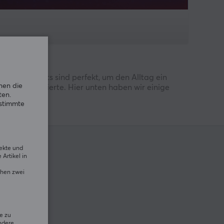
ten. Gadgets sind perfekt, um den Alltag ein
nen die
hnikinteressierte. Hier unten haben wir einige
ten.
estimmte
rekte und
Artikel in
chen zwei
te exklusive
e zu
ndere