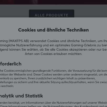
ALLE PRODUKTE
Cookies und ähnliche Techniken
ktronische Gadgets unter unseren Geschenktipps zu Weihnach
ing (MAXFPS AB) verwendet Cookies und ähnliche Techniken, um Ih
ignen sich auch hervorragend als Weihnachtsgeschenk für Tec
tmögliche Nutzererfahrung und ein optimales Gaming-Erlebnis zu bie
en können, dieses Weihnachten zum Besten zu machen!
gend können Sie wählen, ob Sie alle Cookies akzeptieren oder nur b
Arten von Cookies erlauben möchten.
forderlich
iche Cookies ermöglichen grundlegende Funktionen, die Voraussetzung für die kor
nktion der Webseite sind. Diese Cookies werden unter anderem eingesetzt, um die 
Newsletter für Gamer
nkorb zu speichern, Ihnen zusätzlichen wichtigen Inhalt zu präsentieren,
tellungen zu sichern und Ihre aktuelle Sitzung aufrechtzuerhalten, wenn Sie zwis
 wechseln.
0.000 Spieler abonnieren heute unseren Newsletter. Erhal
Nachrichten, großartige Angebote und noch mehr!
alytik und Statistik
erden benötigt, um Informationen über die Nutzererfahrungen auf unserer Websit
Diese Informationen helfen uns, die Nutzererfahrungen, den Kundendienst und a