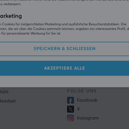
zu verbessern.
ABONN
arketing
 Cookies für zielgerichtetes Marketing und ausführliche Besucherstatistiken. Die
nen, die wir über die Cookies sammeln können, ergeben ein interessantes Profil, d
für personalisierte Werbung für Sie ist.
SPEICHERN & SCHLIESSEN
TE KATEGORIE
WÄHRUNG/REGION
Maus
German (EUR)
AKZEPTIERE ALLE
FOLGE UNS
tühl
Facebook
Headset
X
Instagram