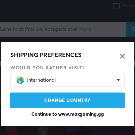
Gesch
Konsole
Gaming-Stühle
Handyzubehör
Zuhaus
SHIPPING PREFERENCES
WOULD YOU RATHER VISIT?
International
CHANGE COUNTRY
Continue to
www.maxgaming.gg