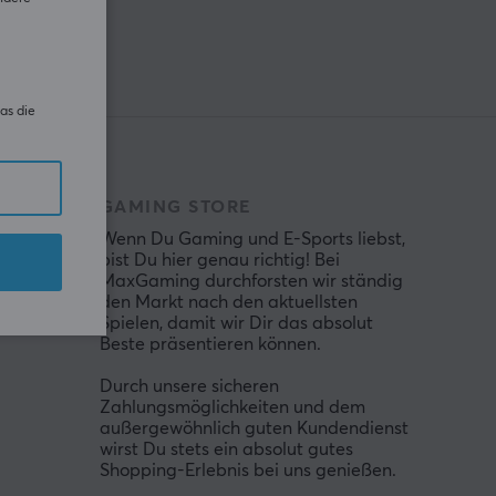
IEREN
as die
GAMING STORE
Wenn Du Gaming und E-Sports liebst,
bist Du hier genau richtig! Bei
MaxGaming durchforsten wir ständig
den Markt nach den aktuellsten
Spielen, damit wir Dir das absolut
Beste präsentieren können.
Durch unsere sicheren
Zahlungsmöglichkeiten und dem
außergewöhnlich guten Kundendienst
wirst Du stets ein absolut gutes
Shopping-Erlebnis bei uns genießen.