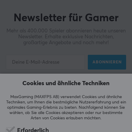
Grafik auf höchstem Niveau genießen willst - bei uns
findest du die passende Ausrüstung.
Newsletter für Gamer
Entdecke blitzschnelle Prozessoren, moderne
Grafikkarten und Monitore mit hoher Bildwiederholrate
Mehr als 400.000 Spieler abonnieren heute unseren
und niedriger Reaktionszeit. Gaming ohne
Newsletter. Erhalte exklusive Nachrichten,
Kompromisse - zum besten Preis des Jahres!
großartige Angebote und noch mehr!
ABONNIEREN
Cookies und ähnliche Techniken
KUNDENDIENST
MaxGaming (MAXFPS AB) verwendet Cookies und ähnliche
Techniken, um Ihnen die bestmögliche Nutzererfahrung und ein
Geschäftsbedingungen
optimales Gaming-Erlebnis zu bieten.
Nachfolgend können Sie
wählen, ob Sie alle Cookies akzeptieren oder nur bestimmte
Häufig gestellte Fragen
Arten von Cookies erlauben möchten.
Kundendienst
Erforderlich