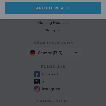
Tastatur
Konsole
AKZEPTIERE ALLE
Gaming Stühl
Gaming Headset
Mauspad
WÄHRUNG/REGION
German (EUR)
FOLGE UNS
Facebook
X
Instagram
GAMING STORE