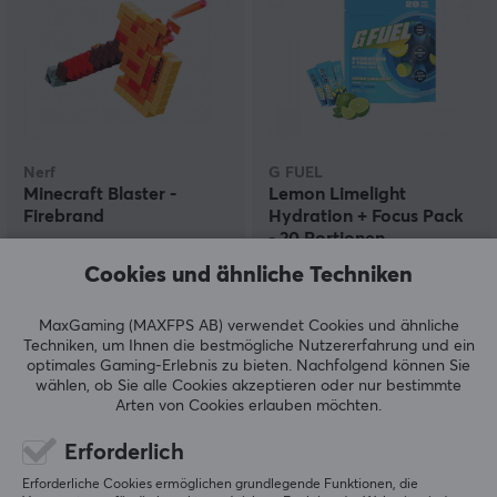
Nerf
G FUEL
Minecraft Blaster -
Lemon Limelight
Firebrand
Hydration + Focus Pack
- 20 Portionen
Cookies und ähnliche Techniken
(0)
(0)
MaxGaming (MAXFPS AB) verwendet Cookies und ähnliche
26.90 €
35.79 €
(40.29 €)
Techniken, um Ihnen die bestmögliche Nutzererfahrung und ein
optimales Gaming-Erlebnis zu bieten.
Nachfolgend können Sie
wählen, ob Sie alle Cookies akzeptieren oder nur bestimmte
Arten von Cookies erlauben möchten.
Erforderlich
Erforderliche Cookies ermöglichen grundlegende Funktionen, die