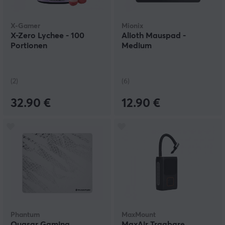
X-Gamer
Mionix
X-Zero Lychee - 100
Alioth Mauspad -
Portionen
Medium
(2)
(6)
32.90 €
12.90 €
Phantum
MaxMount
Quasar Gaming
MaxAir Tragbare