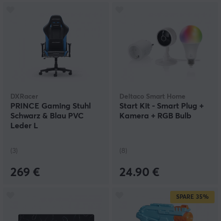
DXRacer
Deltaco Smart Home
PRINCE Gaming Stuhl
Start Kit - Smart Plug +
Schwarz & Blau PVC
Kamera + RGB Bulb
Leder L
(3)
(8)
269 €
24.90 €
SPARE
35%