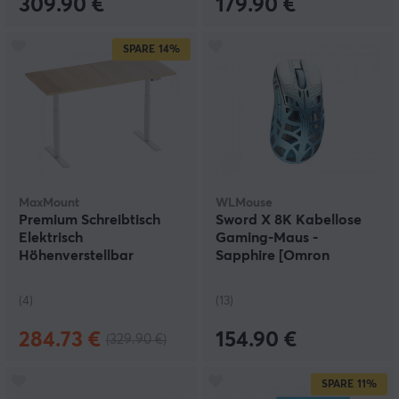
309.90 €
179.90 €
SPARE
14%
MaxMount
WLMouse
Premium Schreibtisch
Sword X 8K Kabellose
Elektrisch
Gaming-Maus -
Höhenverstellbar
Sapphire [Omron
1600x700mm -
Opticals]
Weiß/Eiche
(4)
(13)
284.73 €
154.90 €
(329.90 €)
SPARE
11%