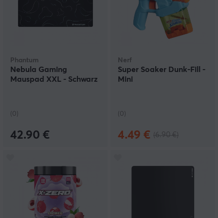
Phantum
Nerf
Nebula Gaming
Super Soaker Dunk-Fill -
Mauspad XXL - Schwarz
Mini
(0)
(0)
42.90 €
4.49 €
(6.90 €)