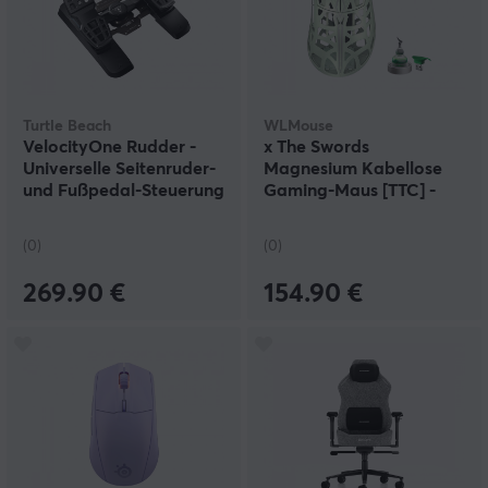
Turtle Beach
WLMouse
VelocityOne Rudder -
x The Swords
Universelle Seitenruder-
Magnesium Kabellose
und Fußpedal-Steuerung
Gaming-Maus [TTC] -
Mint Green
(0)
(0)
269.90 €
154.90 €