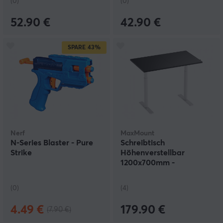
(0)
(0)
52.90 €
42.90 €
SPARE
43%
Nerf
MaxMount
N-Series Blaster - Pure
Schreibtisch
Strike
Höhenverstellbar
1200x700mm -
Weiß/Schwarz
(0)
(4)
4.49 €
179.90 €
(7.90 €)