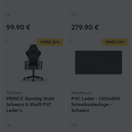
(4)
(0)
99.90 €
279.90 €
SPARE
26%
SPARE
32%
DXRacer
MaxMount
PRINCE Gaming Stuhl
PVC Leder - 1200x600
Schwarz & Weiß PVC
Schreibunterlage -
Leder L
Schwarz
(3)
(14)