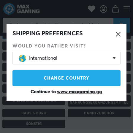
SHIPPING PREFERENCES
ALLE PRODUKTE
GAMING-MÄUSE
WOULD YOU RATHER VISIT?
TASTATUR
GAMING-STÜHLE & ZUBEHÖR
PC & MONITORE
RENNSPORT & SIMULATOREN
International
HEADSETS & AUDIO
ROUTER UND NETZWERKE
CHANGE COUNTRY
MAUSPADS
GAMECONTROLLER
KONSOLE & ZUBEHÖR
CUSTOM KEYBOARD
Continue to
www.maxgaming.gg
ENERGYDRINK &
HALTERUNG & ZUBEHÖR
NAHRUNGSERGÄNZUNGSMITTEL
HAUS & BÜRO
HANDYZUBEHÖR
SONSTIG