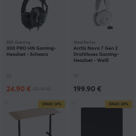
RIG Gaming
SteelSeries
300 PRO HN Gaming-
Arctis Nova 7 Gen 2
Headset - Schwarz
Drahtloses Gaming-
Headset - Weiß
(0)
(3)
24.90 €
199.90 €
(39.90 €)
SPARE
14%
SPARE
28%