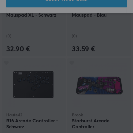
Phantum
Scyrox
Nebula Gaming
Tornado Gaming
Mauspad XL - Schwarz
Mauspad - Blau
(0)
(0)
32.90 €
33.59 €
Haute42
Brook
R16 Arcade Controller -
Starburst Arcade
Schwarz
Controller