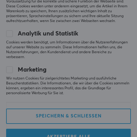
Voraussetzung für die korrekte und sichere Funktion der Webseite sind.
Diese Cookies werden unter anderem eingesetzt, um die Artikel in Ihrem
Warenkorb zu speichern, Ihnen zusätzlichen wichtigen Inhalt zu
präsentieren, Spracheinstellungen zu sichern und Ihre aktuelle Sitzung
aufrechtzuerhalten, wenn Sie zwischen zwei Webseiten wechseln.
MaxMount
SteelSeries
Schreibtisch Elektrisch
Aerox 9 Kabellos
Analytik und Statistik
Höhenverstellbar
Gaming-Maus - Schwarz
Cookies werden benötigt, um Informationen über die Nutzererfahrungen
1200x700mm - Schwarz
auf unserer Website zu sammeln. Diese Informationen helfen uns, die
Nutzererfahrungen, den Kundendienst und andere Bereiche zu
verbessern.
(0)
(5)
Marketing
229.90 €
159.90 €
Wir nutzen Cookies für zielgerichtetes Marketing und ausführliche
Besucherstatistiken. Die Informationen, die wir über die Cookies sammeln
können, ergeben ein interessantes Profil, das die Grundlage für
personalisierte Werbung für Sie ist.
SPEICHERN & SCHLIESSEN
AKZEPTIERE ALLE