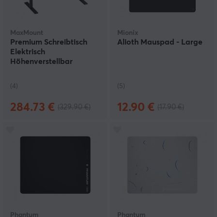
MaxMount
Mionix
Premium Schreibtisch
Alioth Mauspad - Large
Elektrisch
Höhenverstellbar
1600x700mm -
Schwarz/Eiche
(4)
(5)
284.73 €
12.90 €
(329.90 €)
(17.90 €)
Phantum
Phantum