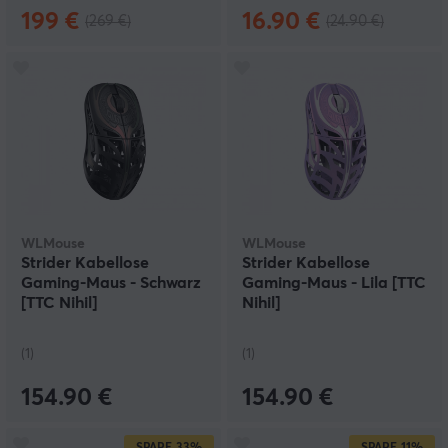
199 €
16.90 €
(269 €)
(24.90 €)
WLMouse
WLMouse
Strider Kabellose
Strider Kabellose
Gaming-Maus - Schwarz
Gaming-Maus - Lila [TTC
[TTC Nihil]
Nihil]
(1)
(1)
154.90 €
154.90 €
SPARE
33%
SPARE
11%