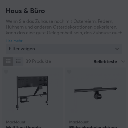
Haus & Büro
Wenn Sie das Zuhause noch mit Ostereiern, Federn,
Hühnern und anderen Osterdekorationen dekorieren,
kann das eine gute Gelegenheit sein, das Zuhause auch
mit neuen Smart-Home-Produkten aufzuwerten.
Während unserer Osterwoche finden Sie eine Auswahl
Filter zeigen
an verschiedenen Produkten für Ihr Smart Home oder
Ihre Freizeit zum Vorteilspreis.
39
Produkte
Beliebteste
MaxMount
MaxMount
Multifunktionale
Bildschirmbeleuchtung