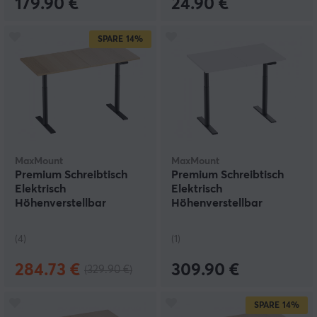
179.90 €
24.90 €
SPARE
14%
MaxMount
MaxMount
Premium Schreibtisch
Premium Schreibtisch
Elektrisch
Elektrisch
Höhenverstellbar
Höhenverstellbar
1600x700mm -
1200x700mm -
Schwarz/Eiche
Schwarz/Weiß
(4)
(1)
284.73 €
309.90 €
(329.90 €)
SPARE
14%