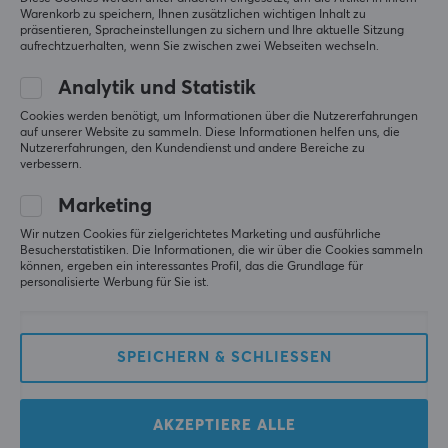
Warenkorb zu speichern, Ihnen zusätzlichen wichtigen Inhalt zu
präsentieren, Spracheinstellungen zu sichern und Ihre aktuelle Sitzung
aufrechtzuerhalten, wenn Sie zwischen zwei Webseiten wechseln.
MaxMount
MaxMount
Analytik und Statistik
Schreibtisch Elektrisch
Premium Schreibtisch
Cookies werden benötigt, um Informationen über die Nutzererfahrungen
Höhenverstellbar
Elektrisch
auf unserer Website zu sammeln. Diese Informationen helfen uns, die
1200x700mm - Schwarz
Höhenverstellbar
Nutzererfahrungen, den Kundendienst und andere Bereiche zu
1200x700mm -
verbessern.
Schwarz/Eiche
(0)
(1)
Marketing
229.90 €
309.90 €
Wir nutzen Cookies für zielgerichtetes Marketing und ausführliche
Besucherstatistiken. Die Informationen, die wir über die Cookies sammeln
können, ergeben ein interessantes Profil, das die Grundlage für
personalisierte Werbung für Sie ist.
SPEICHERN & SCHLIESSEN
AKZEPTIERE ALLE