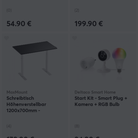
(0)
(2)
54.90 €
199.90 €
MaxMount
Deltaco Smart Home
Schreibtisch
Start Kit - Smart Plug +
Höhenverstellbar
Kamera + RGB Bulb
1200x700mm -
Weiß/Schwarz
(4)
(8)