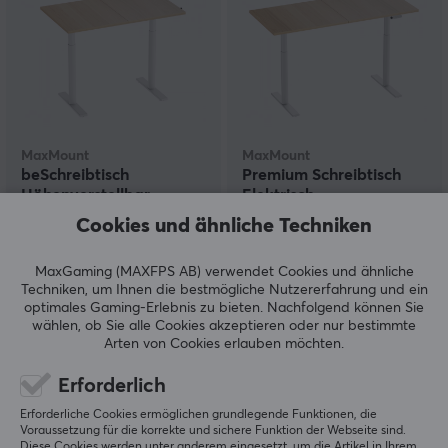
MaxMount
MaxMount
beSchreibtisch
Premium Schreibtisch
Höhenverstellbar
Elektrisch
1200x700mm -
Höhenverstellbar
Cookies und ähnliche Techniken
Weiß/Eiche
1600x700mm -
Weiß/Eiche
(4)
(4)
MaxGaming (MAXFPS AB) verwendet Cookies und ähnliche
Techniken, um Ihnen die bestmögliche Nutzererfahrung und ein
179.90 €
284.73 €
optimales Gaming-Erlebnis zu bieten.
Nachfolgend können Sie
(329.90 €)
wählen, ob Sie alle Cookies akzeptieren oder nur bestimmte
Arten von Cookies erlauben möchten.
Erforderlich
Erforderliche Cookies ermöglichen grundlegende Funktionen, die
Voraussetzung für die korrekte und sichere Funktion der Webseite sind.
Diese Cookies werden unter anderem eingesetzt, um die Artikel in Ihrem