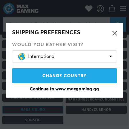
SHIPPING PREFERENCES
ALLE PRODUKTE
GAMING-MÄUSE
WOULD YOU RATHER VISIT?
TASTATUR
GAMING-STÜHLE & ZUBEHÖR
PC & MONITORE
RENNSPORT & SIMULATOREN
International
HEADSETS & AUDIO
ROUTER UND NETZWERKE
CHANGE COUNTRY
MAUSPADS
GAMECONTROLLER
KONSOLE & ZUBEHÖR
CUSTOM KEYBOARD
Continue to
www.maxgaming.gg
ENERGYDRINK &
HALTERUNG & ZUBEHÖR
NAHRUNGSERGÄNZUNGSMITTEL
HAUS & BÜRO
HANDYZUBEHÖR
SONSTIG