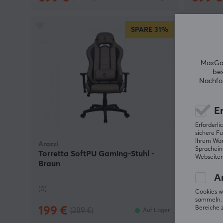
SPARE
31%
MaxGam
bes
Nachfol
Er
Erforderl
sichere Fu
Ihrem Ware
Arozzi
Arozzi
Spracheins
Torretta SoftPU Gaming-Stuhl -
Arena Ga
Webseiten
Braun
Schwarz
An
(0)
(0)
Cookies w
sammeln. 
199 €
249 €
Bereiche 
(289 €)
Auf Lager