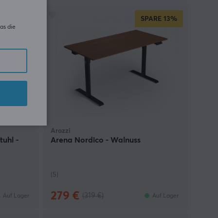
ARE
29%
SPARE
13%
as die
Arozzi
uhl -
Arena Nordico - Walnuss
(5)
279 €
(319 €)
Auf Lager
Auf Lager