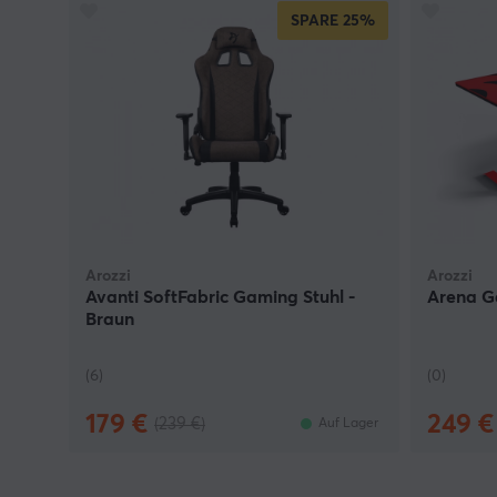
SPARE
25%
Arozzi
Arozzi
Avanti SoftFabric Gaming Stuhl -
Arena Ga
Braun
(6)
(0)
179 €
249 €
(239 €)
Auf Lager