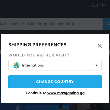
Gesch
Konsole
Gaming-Stühle
Handyzubehör
Zuhaus
SHIPPING PREFERENCES
WOULD YOU RATHER VISIT?
International
CHANGE COUNTRY
Continue to
www.maxgaming.gg