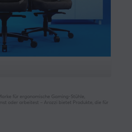
e Marke für ergonomische Gaming-Stühle,
st oder arbeitest – Arozzi bietet Produkte, die für
l und Komfort suchen, ohne bei der Qualität