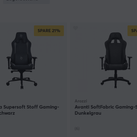
SPARE
21%
SP
Arozzi
a Supersoft Stoff Gaming-
Avanti SoftFabric Gaming-S
Schwarz
Dunkelgrau
(6)