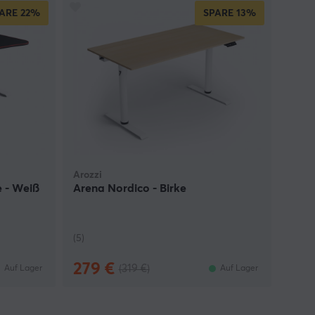
ARE
22%
SPARE
13%
Arozzi
e - Weiß
Arena Nordico - Birke
(5)
279 €
(319 €)
Auf Lager
Auf Lager