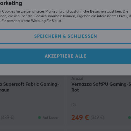
arketing
SPARE
21%
SP
 Cookies für zielgerichtetes Marketing und ausführliche Besucherstatistiken. Die
nen, die wir über die Cookies sammeln können, ergeben ein interessantes Profil, d
für personalisierte Werbung für Sie ist.
SPEICHERN & SCHLIESSEN
AKZEPTIERE ALLE
Arozzi
a Supersoft Fabric Gaming-
Vernazza SoftPU Gaming-St
Braun
Rot
(2)
249 €
(439 €)
(349 €)
Auf Lager