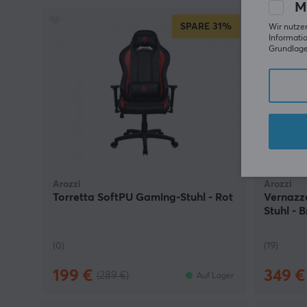
M
SPARE
31%
Wir nutzen
Informatio
Grundlage 
Arozzi
Arozzi
Torretta SoftPU Gaming-Stuhl - Rot
Vernazz
Stuhl - 
(0)
(19)
199 €
349 €
(289 €)
Auf Lager