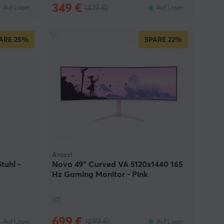
349 €
(439 €)
Auf Lager
Auf Lager
ARE
25%
SPARE
22%
Arozzi
tuhl -
Nova 49" Curved VA 5120x1440 165
Hz Gaming Monitor - Pink
(0)
699 €
(899 €)
Auf Lager
Auf Lager