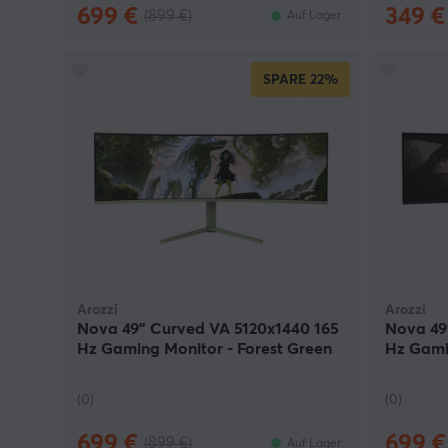
699 €
349 €
(899 €)
Auf Lager
SPARE
22%
Arozzi
Arozzi
Nova 49" Curved VA 5120x1440 165
Nova 49
Hz Gaming Monitor - Forest Green
Hz Gami
(0)
(0)
699 €
699 €
(899 €)
Auf Lager