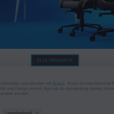
ALLE PRODUKTE
ortabler und stilvoller mit
Arozzi
. Arozzi ist eine führend
tät und Design vereint. Egal ob du stundenlang spielst, stream
wickelt wurden.
ers attraktiven Preisen – eine clevere Wahl für alle, die Sti
Lagerbestand