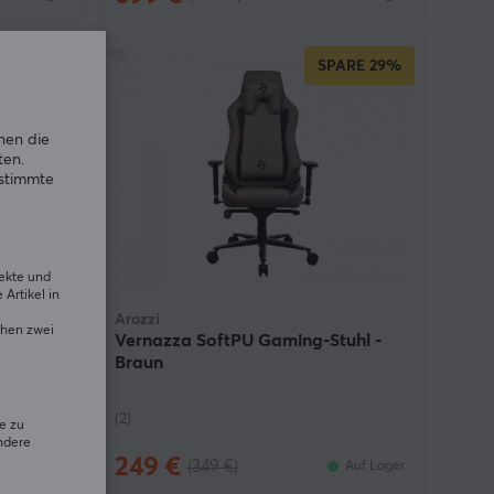
ARE
29%
SPARE
29%
nen die
ten.
estimmte
rekte und
Artikel in
Arozzi
chen zwei
uhl -
Vernazza SoftPU Gaming-Stuhl -
Braun
(2)
e zu
ndere
249 €
(349 €)
Auf Lager
Auf Lager