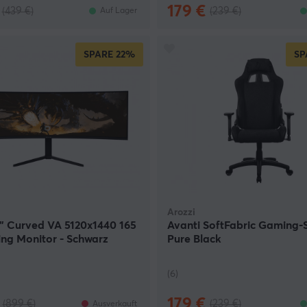
179 €
(439 €)
(239 €)
Auf Lager
SPARE
22%
SP
Arozzi
" Curved VA 5120x1440 165
Avanti SoftFabric Gaming-S
ng Monitor - Schwarz
Pure Black
(6)
179 €
(899 €)
(239 €)
Ausverkauft