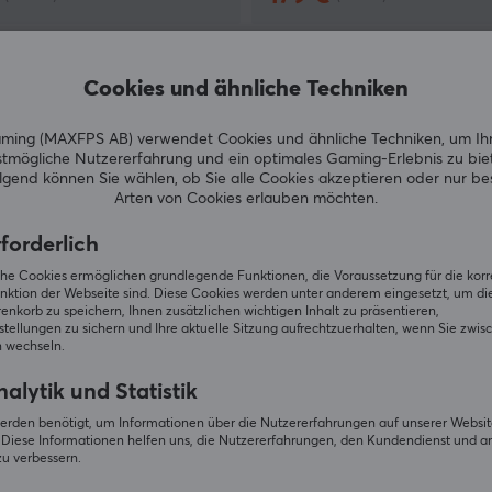
SPARE
22%
SP
Cookies und ähnliche Techniken
ing (MAXFPS AB) verwendet Cookies und ähnliche Techniken, um Ih
tmögliche Nutzererfahrung und ein optimales Gaming-Erlebnis zu bie
gend können Sie wählen, ob Sie alle Cookies akzeptieren oder nur b
Arten von Cookies erlauben möchten.
forderlich
iche Cookies ermöglichen grundlegende Funktionen, die Voraussetzung für die kor
nktion der Webseite sind. Diese Cookies werden unter anderem eingesetzt, um die 
nkorb zu speichern, Ihnen zusätzlichen wichtigen Inhalt zu präsentieren,
Arozzi
tellungen zu sichern und Ihre aktuelle Sitzung aufrechtzuerhalten, wenn Sie zwis
ming Tisch - Large -
Vernazza SoftPU Gaming-St
 wechseln.
Weiß
alytik und Statistik
(2)
erden benötigt, um Informationen über die Nutzererfahrungen auf unserer Websit
Diese Informationen helfen uns, die Nutzererfahrungen, den Kundendienst und a
249 €
zu verbessern.
(319 €)
(349 €)
Auf Lager