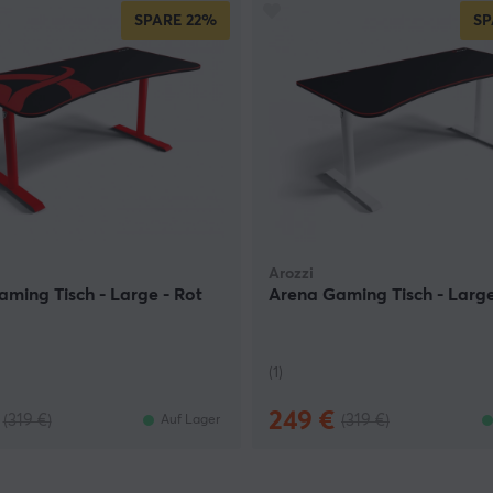
SPARE
22%
SP
Arozzi
ming Tisch - Large - Rot
Arena Gaming Tisch - Larg
(1)
249 €
(319 €)
(319 €)
Auf Lager