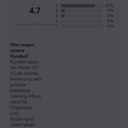
Profis mit mechanischen Tastaturen, Präzisions-
5
83%
4.7
4
9%
Gaming-Mäusen, drahtlosen Headsets, Premium-
3
9%
Lautsprechern und allen anderen Premium-PC-
2
0%
Basierend auf 23 Bewertungen
Peripheriegeräten auszustatten.
1
0%
TECHNISCHE DATEN
Was sagen
unsere
DEFAULT
Kunden?
Kunden loben
Batterielebensdauer
die Pulsar X2-
100 (1000Hz) h
V2 als leichte,
kleine und sehr
Verbindung
präzise
2.4GHz, USB
kabellose
Gaming-Maus,
Kabellos
ideal für
Ja
Fingertipp-
und
Krallengriff.
EIGENSCHAFTEN
Viele heben