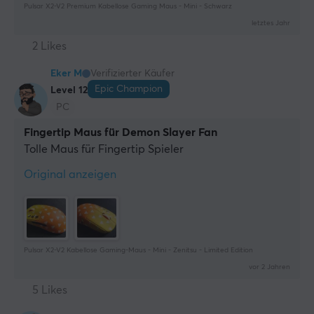
Pulsar X2-V2 Premium Kabellose Gaming Maus - Mini - Schwarz
letztes Jahr
2 Likes
Eker M
Verifizierter Käufer
Epic Champion
Level 12
PC
Fingertip Maus für Demon Slayer Fan
Tolle Maus für Fingertip Spieler
Original anzeigen
Pulsar X2-V2 Kabellose Gaming-Maus - Mini - Zenitsu - Limited Edition
vor 2 Jahren
5 Likes