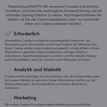
Höhe
MaxGaming (MAXFPS AB) verwendet Cookies und ähnliche
Original anzeigen
Techniken, um Ihnen die bestmögliche Nutzererfahrung und ein
38 mm
optimales Gaming-Erlebnis zu bieten.
Nachfolgend können Sie
wählen, ob Sie alle Cookies akzeptieren oder nur bestimmte
Tiefe
Arten von Cookies erlauben möchten.
115.6 mm
Erforderlich
Pulsar X2-V2 Premium Kabellose Gaming Maus - Mini - Weiß
Gewicht
vor 2 Jahren
Erforderliche Cookies ermöglichen grundlegende Funktionen, die
52 g
Voraussetzung für die korrekte und sichere Funktion der Webseite sind.
8 Likes
Diese Cookies werden unter anderem eingesetzt, um die Artikel in Ihrem
Warenkorb zu speichern, Ihnen zusätzlichen wichtigen Inhalt zu
präsentieren, Spracheinstellungen zu sichern und Ihre aktuelle Sitzung
kyo J
Verifizierter Käufer
aufrechtzuerhalten, wenn Sie zwischen zwei Webseiten wechseln.
Guru Grandmaster
Level 19
PC
Analytik und Statistik
das ist leicht die beste maus, da ich diese sowie op1 
Cookies werden benötigt, um Informationen über die Nutzererfahrungen
auf unserer Website zu sammeln. Diese Informationen helfen uns, die
8k mainen
Nutzererfahrungen, den Kundendienst und andere Bereiche zu
ohne Zweifel die beste, die du kaufen kannst, wenn 
verbessern.
du nach einer kleinen maus für claw/ftip suchst
Marketing
neuester sensor
keine
gute clicks
Wir nutzen Cookies für zielgerichtetes Marketing und ausführliche