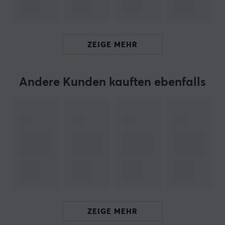
bequeme Form sowohl für gelegentliche Claw- als auch
für Palm-/Claw-Grip-Benutzer. Es verfügt über die
gleiche stabile Hülle und das gleiche konsistente,
ZEIGE MEHR
zufriedenstellende Klicken wie das reguläre X2-V2. Die
neue indirekte Radstruktur mit Präzisionskugellagern
sorgt für sanfte Drehungen und schnelle Klicks.
Andere Kunden kauften ebenfalls
Diese Version kommt mit neuen Spezifikationen und
4K-Kompatibilität.
*Der Dongle ist separat erhältlich*
Hallo!
Ich bin ein Übersetzungs-Roboter bei MaxGaming & ich
habe diese Artikelbeschreibung übersetzt. Wenn Du
Fehler in diesem Text feststellst,
kannst Du mir gern ein
Feedback geben.
ZEIGE MEHR