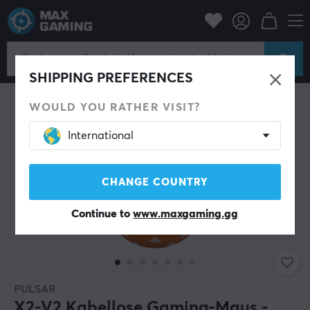
PC-Zubehör
Mäuse & Zubehör
Gaming-Maus
Kabellos
SHIPPING PREFERENCES
WOULD YOU RATHER VISIT?
International
CHANGE COUNTRY
Continue to
www.maxgaming.gg
PULSAR
X2-V2 Kabellose Gaming-Maus -