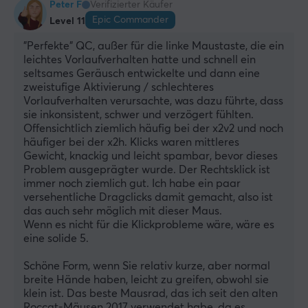
Peter F
Verifizierter Käufer
Epic Commander
Level 11
"Perfekte" QC, außer für die linke Maustaste, die ein 
leichtes Vorlaufverhalten hatte und schnell ein 
seltsames Geräusch entwickelte und dann eine 
zweistufige Aktivierung / schlechteres 
Vorlaufverhalten verursachte, was dazu führte, dass 
sie inkonsistent, schwer und verzögert fühlten. 
Offensichtlich ziemlich häufig bei der x2v2 und noch 
häufiger bei der x2h. Klicks waren mittleres 
Gewicht, knackig und leicht spambar, bevor dieses 
Problem ausgeprägter wurde. Der Rechtsklick ist 
immer noch ziemlich gut. Ich habe ein paar 
versehentliche Dragclicks damit gemacht, also ist 
das auch sehr möglich mit dieser Maus.
Wenn es nicht für die Klickprobleme wäre, wäre es 
eine solide 5.
Schöne Form, wenn Sie relativ kurze, aber normal 
breite Hände haben, leicht zu greifen, obwohl sie 
klein ist. Das beste Mausrad, das ich seit den alten 
Roccat-Mäusen 2017 verwendet habe, da es 