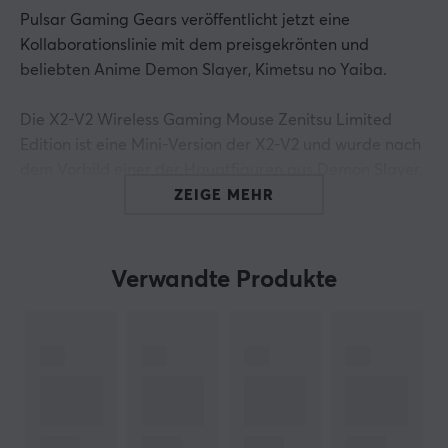
Pulsar Gaming Gears veröffentlicht jetzt eine
Kollaborationslinie mit dem preisgekrönten und
beliebten Anime Demon Slayer, Kimetsu no Yaiba.
Die X2-V2 Wireless Gaming Mouse Zenitsu Limited
Edition ist eine Mini-Version der X2-V2 und wurde nach
dem Vorbild einer der Hauptfiguren aus Demon Slayer,
Zenitsu, entworfen. Zenitsu Agatsuma ist einer von
ZEIGE MEHR
Tanjiros besten Freunden, der mit ihm reist und gegen
die bösen Mächte von Demon Slayer kämpft. In Demon
Slayer verwenden die Charaktere unterschiedliche
Verwandte Produkte
Atemstile als Kampfstile und Zenitsus Kampfstil ist
Donneratmung. Zenitsu verlässt sich auf blitzschnelle
Angriffe und Bewegungen mit Donneratmung, um seine
Gegner zu überwältigen, während Zenitsu Ihre Feinde
mit blitzschnellen und unendlichen Angriffen angreift!
Der X2-V2 verfügt über eine vertraute, äußerst