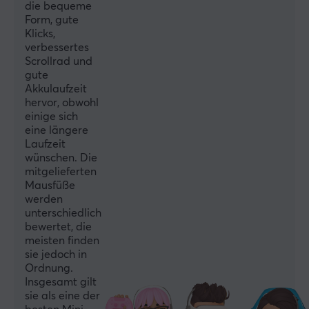
die bequeme
Sensor-Modell
Form, gute
PixArt PAW3395
Klicks,
verbessertes
Schaltertyp
Scrollrad und
Optisch
gute
Akkulaufzeit
Sensor
hervor, obwohl
Optisch
einige sich
eine längere
DPI
Laufzeit
26000 dpi
wünschen. Die
mitgelieferten
Höchstbeschleunigung
Mausfüße
50 G
werden
unterschiedlich
Scrollrad
bewertet, die
Ja
meisten finden
sie jedoch in
Farbe
Ordnung.
Gelb, Orange
Insgesamt gilt
sie als eine der
IPS