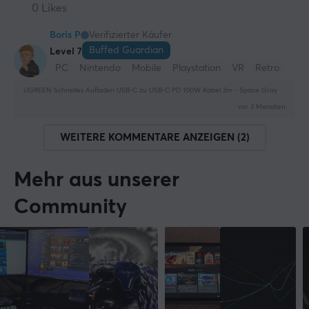
0 Likes
Boris P
Verifizierter Käufer
Buffed Guardian
Level 7
PC
Nintendo
Mobile
Playstation
VR
Retro
UGREEN Schnelles Aufladen USB-C zu USB-C PD 100W Kabel 3m - Space Gray
vor 3 Monaten
WEITERE KOMMENTARE ANZEIGEN (2)
Mehr aus unserer
Community