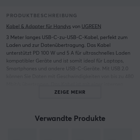
PRODUKTBESCHREIBUNG
Kabel & Adapter für Handys
 von 
UGREEN
3 Meter langes USB-C-zu-USB-C-Kabel, perfekt zum
Laden und zur Datenübertragung. Das Kabel
unterstützt PD 100 W und 5 A für ultraschnelles Laden
kompatibler Geräte und ist somit ideal für Laptops,
Smartphones und andere USB-C-Geräte. Mit USB 2.0
können Sie Daten mit Geschwindigkeiten von bis zu 480
Mbit/s übertragen. Das Kabel ist mit einer internen
Abschirmung ausgestattet, um die Haltbarkeit und
ZEIGE MEHR
Sicherheit zu erhöhen und jederzeit eine zuverlässige
Leistung zu gewährleisten.
Verwandte Produkte
Hallo!
Ich bin ein Übersetzungs-Roboter bei MaxGaming & ich
habe diese Artikelbeschreibung übersetzt. Wenn Du