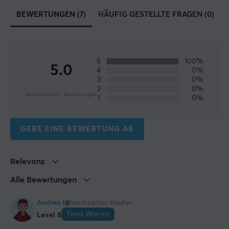
Farbe
BEWERTUNGEN (7)
HÄUFIG GESTELLTE FRAGEN (0)
Grau
GARANTIE
5
100%
5.0
Herstellergarantie
4
0%
3
0%
2 jahr garantie
2
0%
Basierend auf 7 Bewertungen
1
0%
GRÖSSE UND GEWICHT
Kabellänge
GEBE EINE BEWERTUNG AB
3 meter
Relevanz
Alle Bewertungen
Andres I
Verifizierter Käufer
Tired Warrior
Level 8