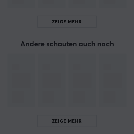
Ugreen ist stets bestrebt, das Benutzererlebnis zu
verbessern, indem es zuverlässige und
benutzerfreundliche Produkte anbietet, die mit Sorgfalt
ZEIGE MEHR
und Präzision entwickelt wurden. Mit viel Liebe zum
Detail und Qualität in jedem Produkt bietet Ugreen
einzigartige Lösungen, die die Bedürfnisse von Nutzern
Andere schauten auch nach
auf der ganzen Welt erfüllen.
TECHNISCHE DATEN
DEFAULT
Verbindung von
USB-C (Männlich)
Verbindung nach
USB-C (Männlich)
ZEIGE MEHR
EIGENSCHAFTEN