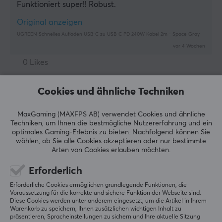
Funktioniert super!! Robust.
Original anzeigen
UGREEN Schnelles Aufladen USB-C zu USB-C PD 240W Kabel 2m - Space Gray
vor 4 Wochen
0 Likes
Cornelius G
Verifizierter Käufer
Cookies und ähnliche Techniken
Super Immortal
Level 20
PC
MaxGaming (MAXFPS AB) verwendet Cookies und ähnliche
Dieser ist solide und hat ein Handy-Ladegerät im 
Techniken, um Ihnen die bestmögliche Nutzererfahrung und ein
optimales Gaming-Erlebnis zu bieten.
Nachfolgend können Sie
Steckdosenanschluss.
wählen, ob Sie alle Cookies akzeptieren oder nur bestimmte
Arten von Cookies erlauben möchten.
Original anzeigen
UGREEN Schnelles Aufladen USB-C zu USB-C PD 240W Kabel 2m - Space Gray
Erforderlich
letzten Monat
Erforderliche Cookies ermöglichen grundlegende Funktionen, die
0 Likes
Voraussetzung für die korrekte und sichere Funktion der Webseite sind.
Diese Cookies werden unter anderem eingesetzt, um die Artikel in Ihrem
Warenkorb zu speichern, Ihnen zusätzlichen wichtigen Inhalt zu
Aimie G
Verifizierter Käufer
präsentieren, Spracheinstellungen zu sichern und Ihre aktuelle Sitzung
T-posing Commander