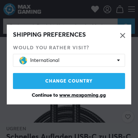
Handyzubehör
Kabel & Adapter für Handys
SHIPPING PREFERENCES
WOULD YOU RATHER VISIT?
International
CHANGE COUNTRY
Continue to
www.maxgaming.gg
UGREEN
Schnelles Aufladen USB-C zu USB-C