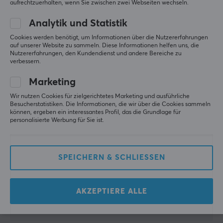
Level 11
aufrechtzuerhalten, wenn Sie zwischen zwei Webseiten wechseln.
PC
Xbox
Nintendo
Mobile
Playstation
VR
Analytik und Statistik
Retro
Unglaublich praktisch, besonders wenn man schon 
Cookies werden benötigt, um Informationen über die Nutzererfahrungen
ein GAN-Schnellladegerät hat oder eines kaufen 
auf unserer Website zu sammeln. Diese Informationen helfen uns, die
möchte. Lädt alles (USB C) effizient und schnell auf.
Nutzererfahrungen, den Kundendienst und andere Bereiche zu
verbessern.
Original anzeigen
Marketing
UGREEN Schnelles Aufladen USB-C zu USB-C PD 240W Kabel 1m - Space Gray
letztes Jahr
Wir nutzen Cookies für zielgerichtetes Marketing und ausführliche
Besucherstatistiken. Die Informationen, die wir über die Cookies sammeln
1 liken
können, ergeben ein interessantes Profil, das die Grundlage für
personalisierte Werbung für Sie ist.
Mattias E
Verifizierter Käufer
Easy Warrior
Level 8
SPEICHERN & SCHLIESSEN
Qualität
Gute Qualität, nichts Negatives zu sagen.
Original anzeigen
AKZEPTIERE ALLE
UGREEN Schnelles Aufladen USB-C zu USB-C PD 100W Kabel 3m - Space Gray
vor 11 Monaten